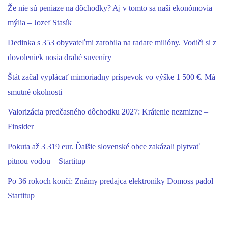
Že nie sú peniaze na dôchodky? Aj v tomto sa naši ekonómovia
mýlia – Jozef Stasík
Dedinka s 353 obyvateľmi zarobila na radare milióny. Vodiči si z
dovoleniek nosia drahé suveníry
Štát začal vyplácať mimoriadny príspevok vo výške 1 500 €. Má
smutné okolnosti
Valorizácia predčasného dôchodku 2027: Krátenie nezmizne –
Finsider
Pokuta až 3 319 eur. Ďalšie slovenské obce zakázali plytvať
pitnou vodou – Startitup
Po 36 rokoch končí: Známy predajca elektroniky Domoss padol –
Startitup