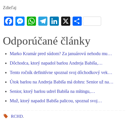
Zdieľaj
Fa
M
W
Te
Li
X
S
ce
es
ha
le
nk
ha
bo
se
ts
gr
ed
re
Odporúčané články
ok
ng
A
a
In
Marko Kramár pred súdom? Za januárovú nehodu mu…
er
pp
m
Dôchodca, ktorý napadol barlou Andreja Babiša,…
Tento ročník definitívne spoznal svoj dôchodkový vek…
Útok barlou na Andreja Babiša má dohru: Senior už na…
Senior, ktorý barlou udrel Babiša na mítingu,…
Muž, ktorý napadol Babiša palicou, spoznal svoj…
RCHD
.