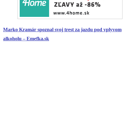
Marko Kramár spoznal svoj trest za jazdu pod vplyvom
alkoholu – Emefka.sk