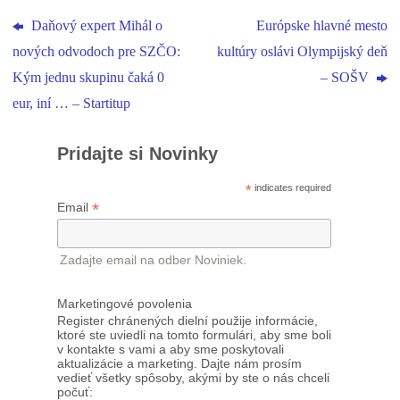
Daňový expert Mihál o
Európske hlavné mesto
nových odvodoch pre SZČO:
kultúry oslávi Olympijský deň
Kým jednu skupinu čaká 0
– SOŠV
eur, iní … – Startitup
Pridajte si Novinky
*
indicates required
*
Email
Zadajte email na odber Noviniek.
Marketingové povolenia
Register chránených dielní použije informácie,
ktoré ste uviedli na tomto formulári, aby sme boli
v kontakte s vami a aby sme poskytovali
aktualizácie a marketing. Dajte nám prosím
vedieť všetky spôsoby, akými by ste o nás chceli
počuť: