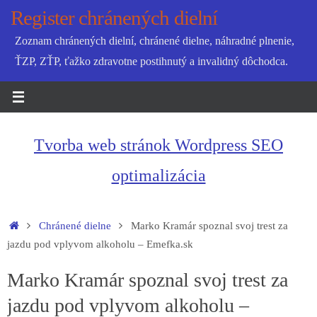
Skip
Register chránených dielní
to
Zoznam chránených dielní, chránené dielne, náhradné plnenie,
content
ŤZP, ZŤP, ťažko zdravotne postihnutý a invalidný dôchodca.
Tvorba web stránok Wordpress SEO
optimalizácia
Home
Chránené dielne
Marko Kramár spoznal svoj trest za
jazdu pod vplyvom alkoholu – Emefka.sk
Marko Kramár spoznal svoj trest za
jazdu pod vplyvom alkoholu –