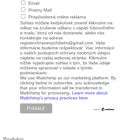
Email
Priamy Mail
Prispôsobená online reklama
Súhlas môžete kedykoľvek zmeniť kliknutím na
odkaz na zrušenie odberu v zápätí ľubovoľného
e-mailu, ktorý od nás dostanete, alebo nás
kontaktujte na adrese
registerchranenychdielni@gmail.com. Vaše
informácie budeme rešpektovať. Viac informácií
o našich postupoch ochrany osobných údajov
nájdete na našej webovej stránke. Kliknutím
nižšie vyjadrujete súhlas s tým, že Vaše údaje
môžeme spracovať v súlade s týmito
podmienkami.
We use Mailchimp as our marketing platform. By
clicking below to subscribe, you acknowledge
that your information will be transferred to
Mailchimp for processing.
Learn more about
Mailchimp's privacy practices here.
Produkty