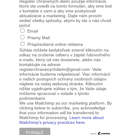
Register chránených dielní použije informácie,
ktoré ste uviedli na tomto formulári, aby sme boli
v kontakte s vami a aby sme poskytovali
aktualizácie a marketing. Dajte nám prosím
vedieť všetky spôsoby, akými by ste o nás chceli
počuť:
Email
Priamy Mail
Prispôsobená online reklama
Súhlas môžete kedykoľvek zmeniť kliknutím na
odkaz na zrušenie odberu v zápätí ľubovoľného
e-mailu, ktorý od nás dostanete, alebo nás
kontaktujte na adrese
registerchranenychdielni@gmail.com. Vaše
informácie budeme rešpektovať. Viac informácií
o našich postupoch ochrany osobných údajov
nájdete na našej webovej stránke. Kliknutím
nižšie vyjadrujete súhlas s tým, že Vaše údaje
môžeme spracovať v súlade s týmito
podmienkami.
We use Mailchimp as our marketing platform. By
clicking below to subscribe, you acknowledge
that your information will be transferred to
Mailchimp for processing.
Learn more about
Mailchimp's privacy practices here.