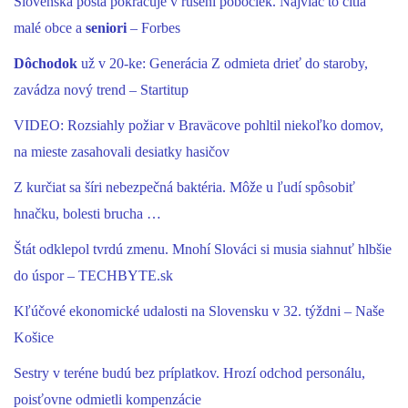
Slovenská pošta pokračuje v rušení pobočiek. Najviac to cítia
malé obce a
seniori
– Forbes
Dôchodok
už v 20-ke: Generácia Z odmieta drieť do staroby,
zavádza nový trend – Startitup
VIDEO: Rozsiahly požiar v Braväcove pohltil niekoľko domov,
na mieste zasahovali desiatky hasičov
Z kurčiat sa šíri nebezpečná baktéria. Môže u ľudí spôsobiť
hnačku, bolesti brucha …
Štát odklepol tvrdú zmenu. Mnohí Slováci si musia siahnuť hlbšie
do úspor – TECHBYTE.sk
Kľúčové ekonomické udalosti na Slovensku v 32. týždni – Naše
Košice
Sestry v teréne budú bez príplatkov. Hrozí odchod personálu,
poisťovne odmietli kompenzácie