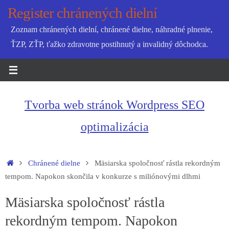
Skip
Register chránených dielní
to
Zoznam chránených dielní, chránené dielne, náhradné plnenie,
content
ŤZP, ZŤP, ťažko zdravotne postihnutý a invalidný dôchodca.
Tvorba web stránok Wordpress SEO
optimalizácia
Home
Chránené dielne
Mäsiarska spoločnosť rástla rekordným
tempom. Napokon skončila v konkurze s miliónovými dlhmi
Mäsiarska spoločnosť rástla
rekordným tempom. Napokon