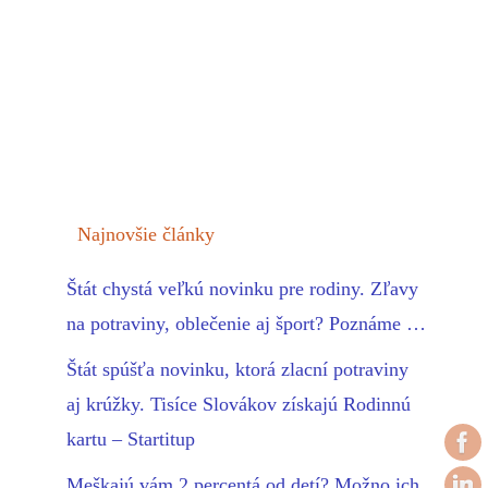
Najnovšie články
Štát chystá veľkú novinku pre rodiny. Zľavy
na potraviny, oblečenie aj šport? Poznáme …
Štát spúšťa novinku, ktorá zlacní potraviny
aj krúžky. Tisíce Slovákov získajú Rodinnú
kartu – Startitup
Meškajú vám 2 percentá od detí? Možno ich