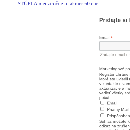
STÚPLA medziročne o takmer 60 eur
Pridajte si
*
Email
Zadajte email n
Marketingové po
Register chránen
ktoré ste uviedli
v kontakte s vam
aktualizácie a m
vedieť všetky sp
počuť:
Email
Priamy Mail
Prispôsoben
Súhlas môžete k
odkaz na zrušen