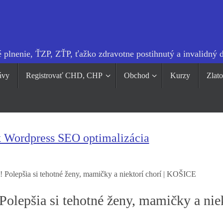
 plnenie, ŤZP, ZŤP, ťažko zdravotne postihnutý a invalidný 
ávy
Registrovať CHD, CHP
Obchod
Kurzy
Zlat
k Wordpress SEO optimalizácia
 Polepšia si tehotné ženy, mamičky a niektorí chorí | KOŠICE
olepšia si tehotné ženy, mamičky a nie