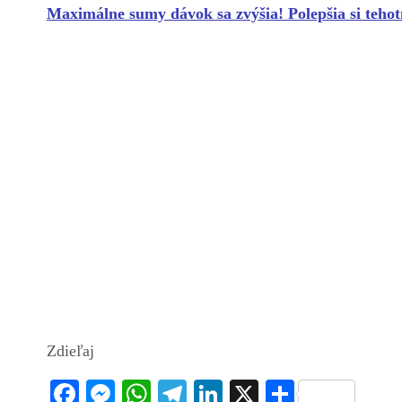
Maximálne sumy dávok sa zvýšia! Polepšia si teho
Zdieľaj
Fa
M
W
Te
Li
X
S