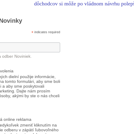
dôchodcov si môže po vládnom návrhu polep
 Novinky
*
indicates required
a odber Noviniek.
volenia
ých dielní použije informácie,
 na tomto formulári, aby sme boli
i a aby sme poskytovali
arketing. Dajte nám prosím
ôsoby, akými by ste o nás chceli
á online reklama
edykoľvek zmeniť kliknutím na
ie odberu v zápätí ľubovoľného