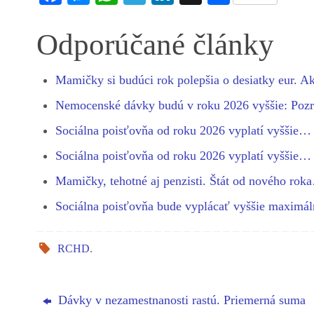
ce
es
ha
le
nk
ha
bo
se
ts
gr
ed
re
Odporúčané články
ok
ng
A
a
In
er
pp
m
Mamičky si budúci rok polepšia o desiatky eur. 
Nemocenské dávky budú v roku 2026 vyššie: Pozr
Sociálna poisťovňa od roku 2026 vyplatí vyššie…
Sociálna poisťovňa od roku 2026 vyplatí vyššie…
Mamičky, tehotné aj penzisti. Štát od nového rok
Sociálna poisťovňa bude vyplácať vyššie maxim
RCHD
.
Dávky v nezamestnanosti rastú. Priemerná suma