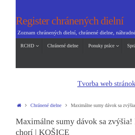
Skip
to
Register chránených dielní
content
Zoznam chránených dielní, chránené dielne, náhradné
Skip
RCHD
Chránené dielne
Ponuky práce
Spr
to
content
Tvorba web stráno
Home
Chránené dielne
Maximálne sumy dávok sa zvýšia!
Maximálne sumy dávok sa zvýšia! P
chorí | KOŠICE