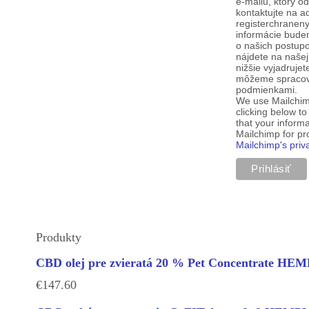
e-mailu, ktorý o
kontaktujte na a
registerchranen
informácie budem
o našich postup
nájdete na našej
nižšie vyjadruje
môžeme spracova
podmienkami.
We use Mailchim
clicking below t
that your informa
Mailchimp for p
Mailchimp's priv
Produkty
CBD olej pre zvieratá 20 % Pet Concentrate H
€
147.60