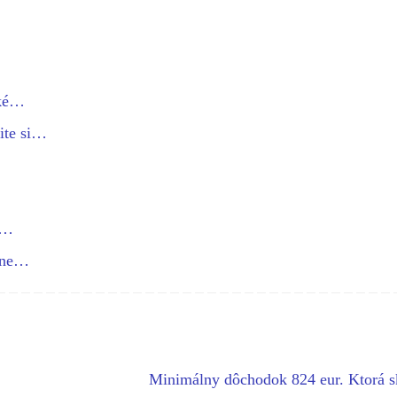
Aké…
ite si…
a…
álne…
Minimálny dôchodok 824 eur. Ktorá s