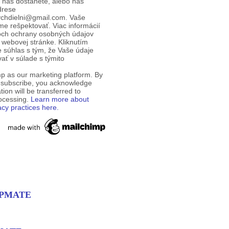
d nás dostanete, alebo nás
drese
ychdielni@gmail.com. Vaše
e rešpektovať. Viac informácií
och ochrany osobných údajov
 webovej stránke. Kliknutím
te súhlas s tým, že Vaše údaje
ť v súlade s týmito
p as our marketing platform. By
o subscribe, you acknowledge
tion will be transferred to
rocessing.
Learn more about
acy practices here.
EMPMATE