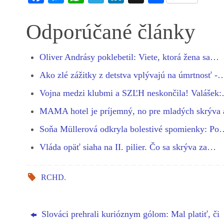
ce
es
ha
le
nk
ha
bo
se
ts
gr
ed
re
Odporúčané články
ok
ng
A
a
In
er
pp
m
Oliver Andrásy poklebetil: Viete, ktorá žena sa…
Ako zlé zážitky z detstva vplývajú na úmrtnosť -
Vojna medzi klubmi a SZĽH neskončila! Valášek
MAMA hotel je príjemný, no pre mladých skrýva
Soňa Müllerová odkryla bolestivé spomienky: Po
Vláda opäť siaha na II. pilier. Čo sa skrýva za…
RCHD
.
Slováci prehrali kurióznym gólom: Mal platiť, či