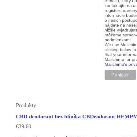
e-mailu, ktorý o
kontaktujte na a
registerchranen
informácie budem
o našich postup
nájdete na našej
nižšie vyjadruje
môžeme spracova
podmienkami.
We use Mailchim
clicking below t
that your informa
Mailchimp for p
Mailchimp's priv
Produkty
CBD deodorant bez hliníka CBDeodorant HEM
€
39.60