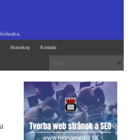
dôchodca.
o
Horoskop
Kontakt
Search 
Search
a