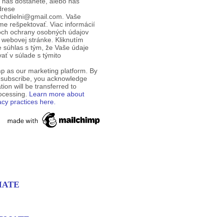
d nás dostanete, alebo nás
drese
ychdielni@gmail.com. Vaše
e rešpektovať. Viac informácií
och ochrany osobných údajov
 webovej stránke. Kliknutím
te súhlas s tým, že Vaše údaje
ť v súlade s týmito
p as our marketing platform. By
o subscribe, you acknowledge
tion will be transferred to
rocessing.
Learn more about
acy practices here.
PMATE