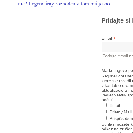
nie? Legendárny rozhodca v tom má jasno
Pridajte si
*
Email
Zadajte email n
Marketingové po
Register chránen
ktoré ste uviedli
v kontakte s vam
aktualizácie a m
vedieť všetky sp
počuť:
Email
Priamy Mail
Prispôsoben
Súhlas môžete k
odkaz na zrušen