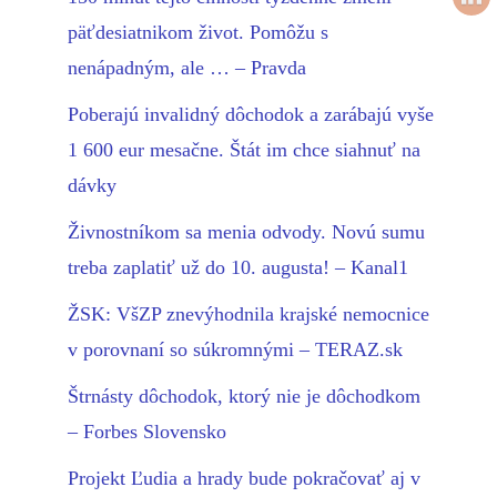
päťdesiatnikom život. Pomôžu s
nenápadným, ale … – Pravda
Poberajú invalidný dôchodok a zarábajú vyše
1 600 eur mesačne. Štát im chce siahnuť na
dávky
Živnostníkom sa menia odvody. Novú sumu
treba zaplatiť už do 10. augusta! – Kanal1
ŽSK: VšZP znevýhodnila krajské nemocnice
v porovnaní so súkromnými – TERAZ.sk
Štrnásty dôchodok, ktorý nie je dôchodkom
– Forbes Slovensko
Projekt Ľudia a hrady bude pokračovať aj v