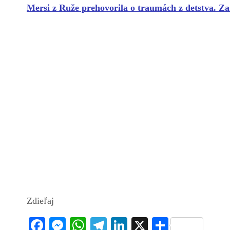
Mersi z Ruže prehovorila o traumách z detstva. Z
Zdieľaj
Fa
M
W
Te
Li
X
S