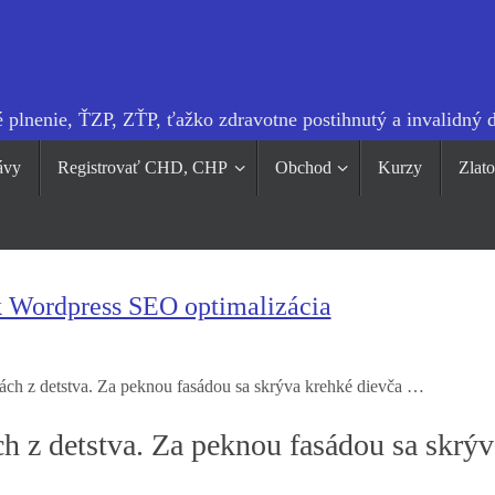
 plnenie, ŤZP, ZŤP, ťažko zdravotne postihnutý a invalidný 
ávy
Registrovať CHD, CHP
Obchod
Kurzy
Zlat
k Wordpress SEO optimalizácia
ách z detstva. Za peknou fasádou sa skrýva krehké dievča …
h z detstva. Za peknou fasádou sa skrýv