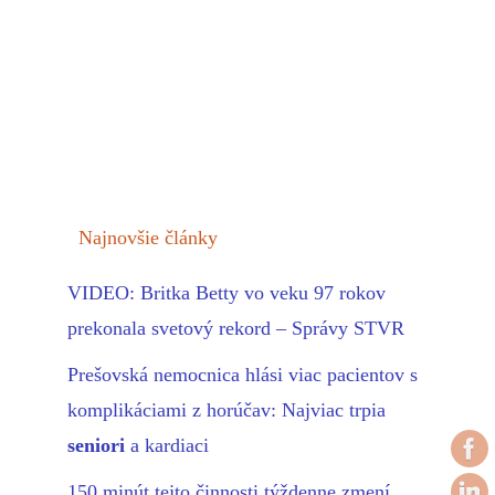
Najnovšie články
VIDEO: Britka Betty vo veku 97 rokov
prekonala svetový rekord – Správy STVR
Prešovská nemocnica hlási viac pacientov s
komplikáciami z horúčav: Najviac trpia
seniori
a kardiaci
150 minút tejto činnosti týždenne zmení