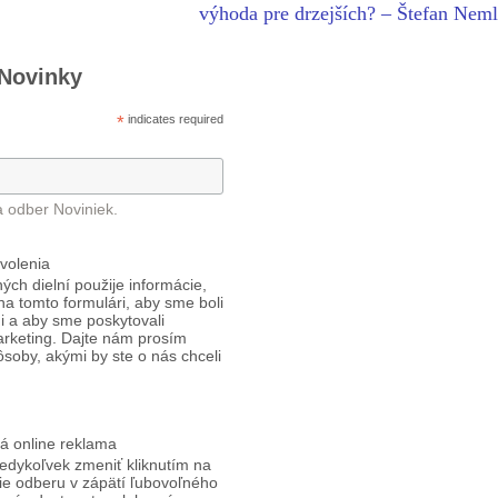
výhoda pre drzejších? – Štefan Nem
 Novinky
*
indicates required
a odber Noviniek.
volenia
ých dielní použije informácie,
 na tomto formulári, aby sme boli
i a aby sme poskytovali
arketing. Dajte nám prosím
ôsoby, akými by ste o nás chceli
á online reklama
edykoľvek zmeniť kliknutím na
ie odberu v zápätí ľubovoľného