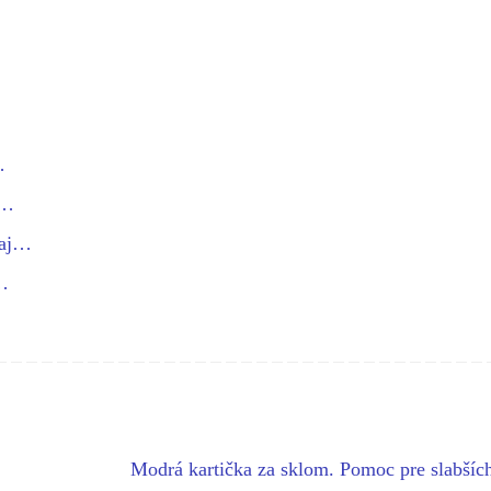
…
:…
 aj…
…
Modrá kartička za sklom. Pomoc pre slabšíc