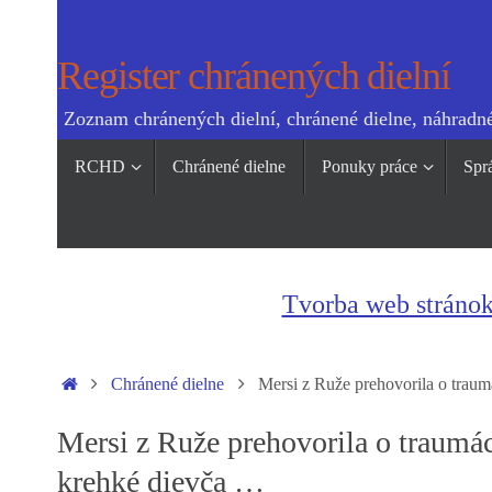
Skip
to
Register chránených dielní
content
Zoznam chránených dielní, chránené dielne, náhradné
Skip
RCHD
Chránené dielne
Ponuky práce
Spr
to
content
Tvorba web stráno
Home
Chránené dielne
Mersi z Ruže prehovorila o traum
Mersi z Ruže prehovorila o traumác
krehké dievča …