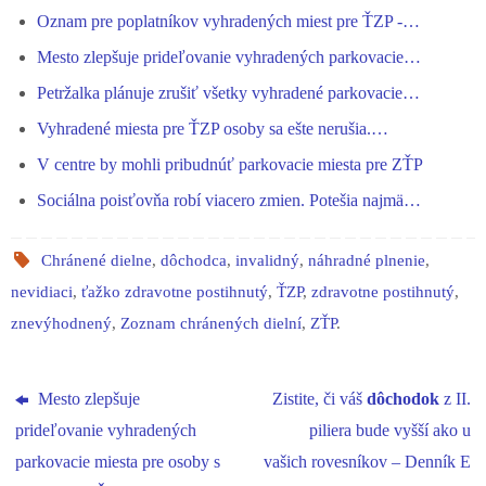
ok
ng
A
a
In
Oznam pre poplatníkov vyhradených miest pre ŤZP -…
er
pp
m
Mesto zlepšuje prideľovanie vyhradených parkovacie…
Petržalka plánuje zrušiť všetky vyhradené parkovacie…
Vyhradené miesta pre ŤZP osoby sa ešte nerušia.…
V centre by mohli pribudnúť parkovacie miesta pre ZŤP
Sociálna poisťovňa robí viacero zmien. Potešia najmä…
Chránené dielne
,
dôchodca
,
invalidný
,
náhradné plnenie
,
nevidiaci
,
ťažko zdravotne postihnutý
,
ŤZP
,
zdravotne postihnutý
,
znevýhodnený
,
Zoznam chránených dielní
,
ZŤP
.
Mesto zlepšuje
Zistite, či váš
dôchodok
z II.
prideľovanie vyhradených
piliera bude vyšší ako u
parkovacie miesta pre osoby s
vašich rovesníkov – Denník E