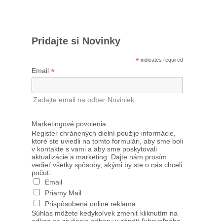
Pridajte si Novinky
*
indicates required
*
Email
Zadajte email na odber Noviniek.
Marketingové povolenia
Register chránených dielní použije informácie,
ktoré ste uviedli na tomto formulári, aby sme boli
v kontakte s vami a aby sme poskytovali
aktualizácie a marketing. Dajte nám prosím
vedieť všetky spôsoby, akými by ste o nás chceli
počuť:
Email
Priamy Mail
Prispôsobená online reklama
Súhlas môžete kedykoľvek zmeniť kliknutím na
odkaz na zrušenie odberu v zápätí ľubovoľného