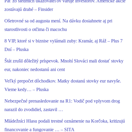
Päť zo siedmich ukazovateľov varuje investorov. Americké akcie
zostávajú drahé – Finsider
Ošetrovné sa od augusta mení. Na dávku dosiahnete aj pri
starostlivosti o otčima či macochu
8 VIP, ktoré si v biznise vylámali zuby: Kramár, aj Ráž – Plus 7
Dní – Pluska
Štát zrušil dôležitý príspevok. Mnohí Slováci mali dostať stovky
eur, nakoniec nedostanú ani cent
Veľký prepočet dôchodkov. Matky dostanú stovky eur navyše.
Vieme kedy… – Pluska
Nebezpečné prenasledovanie na R1: Vodič pod vplyvom drog
narazil do zvodidiel, zastavil …
Mládežníci Hlasu podali trestné oznámenie na Korčoka, kritizujú
financovanie a fungovanie … – SITA