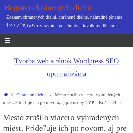
Skip
Register chránených dielní
to
Zoznam chránených dielní, chránené dielne, náhradné plnenie,
content
ŤZP, ZŤP, ťažko zdravotne postihnutý a invalidný dôchodca.
Tvorba web stránok Wordpress SEO
optimalizácia
Home
Chránené dielne
Mesto zrušilo viacero vyhradených
miest. Prideľuje ich po novom, aj pre osoby
ŤZP
– Košice24.sk
Mesto zrušilo viacero vyhradených
miest. Prideľuje ich po novom, aj pre