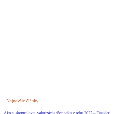
Najnovšie články
Ako si skontrolovať valorizáciu dôchodku v roku 2027 – Finsider