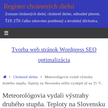
Skip
Register chránených dielní
to
Zoznam chránených dielní, chránené dielne, náhradné plnenie,
content
ŤZP, ZŤP, ťažko zdravotne postihnutý a invalidný dôchodca.
Tvorba web stránok Wordpress SEO
optimalizácia
Home
Chránené dielne
Meteorológovia vydali výstrahy
druhého stupňa. Teploty na Slovensku môžu vystúpiť až na 35 °C
Meteorológovia vydali výstrahy
druhého stupňa. Teploty na Slovensku