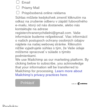
Email
Priamy Mail
Prispôsobená online reklama
Súhlas môžete kedykoľvek zmeniť kliknutím na
odkaz na zrušenie odberu v zápätí ľubovoľného
e-mailu, ktorý od nás dostanete, alebo nás
kontaktujte na adrese
registerchranenychdielni@gmail.com. Vaše
informácie budeme rešpektovať. Viac informácií
o našich postupoch ochrany osobných údajov
nájdete na našej webovej stránke. Kliknutím
nižšie vyjadrujete súhlas s tým, že Vaše údaje
môžeme spracovať v súlade s týmito
podmienkami.
We use Mailchimp as our marketing platform. By
clicking below to subscribe, you acknowledge
that your information will be transferred to
Mailchimp for processing.
Learn more about
Mailchimp's privacy practices here.
Produkty