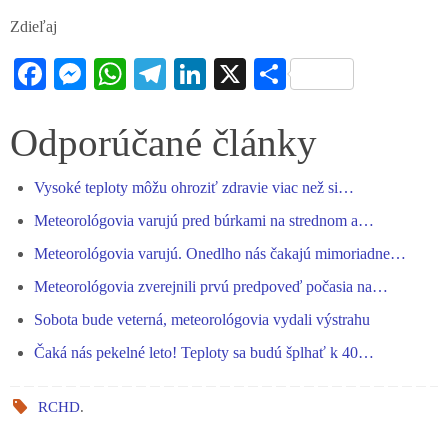
Zdieľaj
Fa
M
W
Te
Li
X
S
ce
es
ha
le
nk
ha
bo
se
ts
gr
ed
re
Odporúčané články
ok
ng
A
a
In
Vysoké teploty môžu ohroziť zdravie viac než si…
er
pp
m
Meteorológovia varujú pred búrkami na strednom a…
Meteorológovia varujú. Onedlho nás čakajú mimoriadne…
Meteorológovia zverejnili prvú predpoveď počasia na…
Sobota bude veterná, meteorológovia vydali výstrahu
Čaká nás pekelné leto! Teploty sa budú šplhať k 40…
RCHD
.