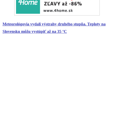
Meteorológovia vydali výstrahy druhého stupňa. Teploty na
Slovensku môžu vystúpiť až na 35 °C