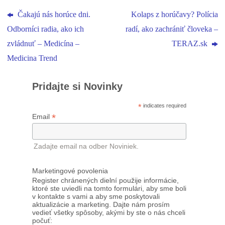
Čakajú nás horúce dni.
Kolaps z horúčavy? Polícia
Odborníci radia, ako ich
radí, ako zachrániť človeka –
zvládnuť – Medicína –
TERAZ.sk
Medicina Trend
Pridajte si Novinky
*
indicates required
*
Email
Zadajte email na odber Noviniek.
Marketingové povolenia
Register chránených dielní použije informácie,
ktoré ste uviedli na tomto formulári, aby sme boli
v kontakte s vami a aby sme poskytovali
aktualizácie a marketing. Dajte nám prosím
vedieť všetky spôsoby, akými by ste o nás chceli
počuť: