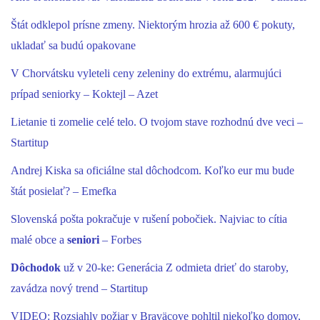
Štát odklepol prísne zmeny. Niektorým hrozia až 600 € pokuty,
ukladať sa budú opakovane
V Chorvátsku vyleteli ceny zeleniny do extrému, alarmujúci
prípad seniorky – Koktejl – Azet
Lietanie ti zomelie celé telo. O tvojom stave rozhodnú dve veci –
Startitup
Andrej Kiska sa oficiálne stal dôchodcom. Koľko eur mu bude
štát posielať? – Emefka
Slovenská pošta pokračuje v rušení pobočiek. Najviac to cítia
malé obce a
seniori
– Forbes
Dôchodok
už v 20-ke: Generácia Z odmieta drieť do staroby,
zavádza nový trend – Startitup
VIDEO: Rozsiahly požiar v Braväcove pohltil niekoľko domov,