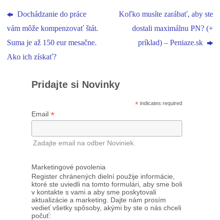
Dochádzanie do práce
Koľko musíte zarábať, aby ste
vám môže kompenzovať štát.
dostali maximálnu PN? (+
Suma je až 150 eur mesačne.
príklad) – Peniaze.sk
Ako ich získať?
Pridajte si Novinky
*
indicates required
*
Email
Zadajte email na odber Noviniek.
Marketingové povolenia
Register chránených dielní použije informácie,
ktoré ste uviedli na tomto formulári, aby sme boli
v kontakte s vami a aby sme poskytovali
aktualizácie a marketing. Dajte nám prosím
vedieť všetky spôsoby, akými by ste o nás chceli
počuť: