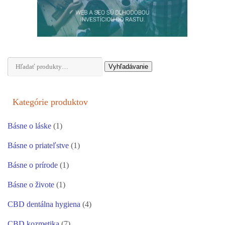
Hľadať:
Vyhľadávanie
Kategórie produktov
Básne o láske
(1)
Básne o priateľstve
(1)
Básne o prírode
(1)
Básne o živote
(1)
CBD dentálna hygiena
(4)
CBD kozmetika
(7)