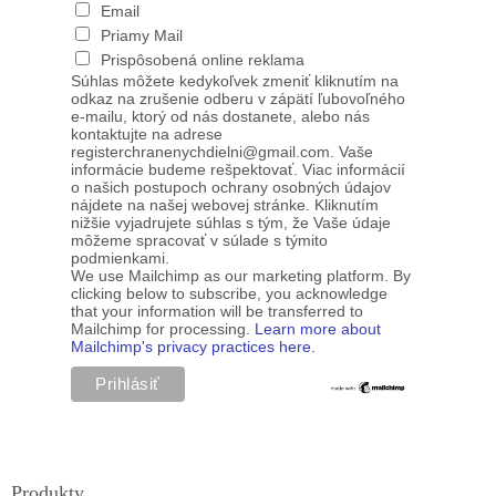
Email
Priamy Mail
Prispôsobená online reklama
Súhlas môžete kedykoľvek zmeniť kliknutím na
odkaz na zrušenie odberu v zápätí ľubovoľného
e-mailu, ktorý od nás dostanete, alebo nás
kontaktujte na adrese
registerchranenychdielni@gmail.com. Vaše
informácie budeme rešpektovať. Viac informácií
o našich postupoch ochrany osobných údajov
nájdete na našej webovej stránke. Kliknutím
nižšie vyjadrujete súhlas s tým, že Vaše údaje
môžeme spracovať v súlade s týmito
podmienkami.
We use Mailchimp as our marketing platform. By
clicking below to subscribe, you acknowledge
that your information will be transferred to
Mailchimp for processing.
Learn more about
Mailchimp's privacy practices here.
Produkty