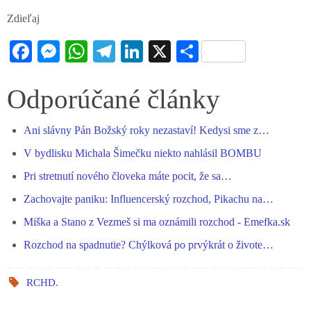
Zdieľaj
Fa
M
W
Te
Li
X
S
ce
es
ha
le
nk
ha
bo
se
ts
gr
ed
re
Odporúčané články
ok
ng
A
a
In
Ani slávny Pán Božský roky nezastaví! Kedysi sme z…
er
pp
m
V bydlisku Michala Šimečku niekto nahlásil BOMBU
Pri stretnutí nového človeka máte pocit, že sa…
Zachovajte paniku: Influencerský rozchod, Pikachu na…
Miška a Stano z Vezmeš si ma oznámili rozchod - Emefka.sk
Rozchod na spadnutie? Chýlková po prvýkrát o živote…
RCHD
.