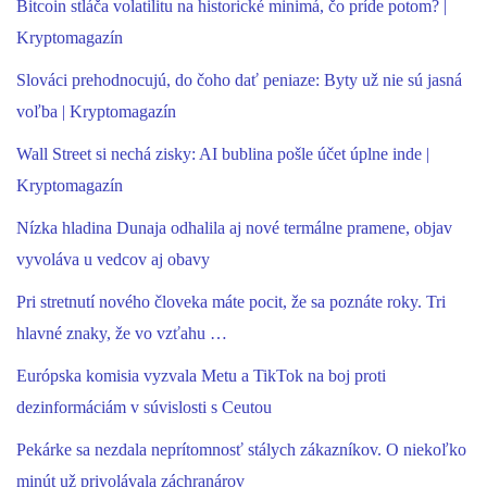
Bitcoin stláča volatilitu na historické minimá, čo príde potom? |
Kryptomagazín
Slováci prehodnocujú, do čoho dať peniaze: Byty už nie sú jasná
voľba | Kryptomagazín
Wall Street si nechá zisky: AI bublina pošle účet úplne inde |
Kryptomagazín
Nízka hladina Dunaja odhalila aj nové termálne pramene, objav
vyvoláva u vedcov aj obavy
Pri stretnutí nového človeka máte pocit, že sa poznáte roky. Tri
hlavné znaky, že vo vzťahu …
Európska komisia vyzvala Metu a TikTok na boj proti
dezinformáciám v súvislosti s Ceutou
Pekárke sa nezdala neprítomnosť stálych zákazníkov. O niekoľko
minút už privolávala záchranárov