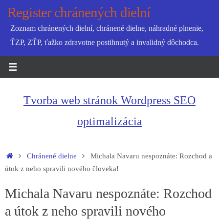
Skip
Register chránených dielní
to
Zoznam chránených dielní, chránené dielne, náhradné plnenie,
content
ŤZP, ZŤP, ťažko zdravotne postihnutý a invalidný dôchodca.
Tvorba web stránok Wordpress SEO
optimalizácia
Home
Chránené dielne
Michala Navaru nespoznáte: Rozchod a
útok z neho spravili nového človeka!
Michala Navaru nespoznáte: Rozchod
a útok z neho spravili nového