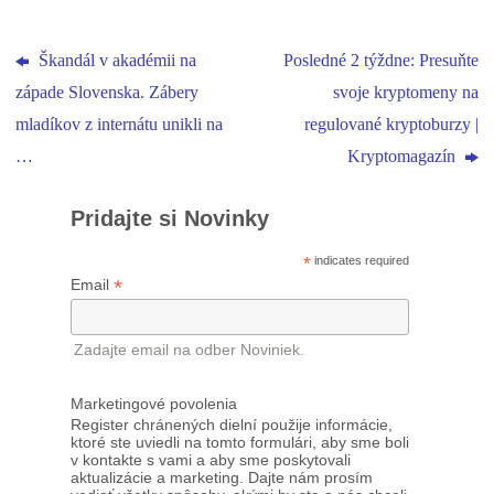
Škandál v akadémii na
Posledné 2 týždne: Presuňte
západe Slovenska. Zábery
svoje kryptomeny na
mladíkov z internátu unikli na
regulované kryptoburzy |
…
Kryptomagazín
Pridajte si Novinky
*
indicates required
*
Email
Zadajte email na odber Noviniek.
Marketingové povolenia
Register chránených dielní použije informácie,
ktoré ste uviedli na tomto formulári, aby sme boli
v kontakte s vami a aby sme poskytovali
aktualizácie a marketing. Dajte nám prosím