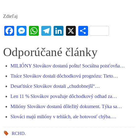
Zdieľaj
Fa
M
W
Te
Li
X
S
ce
es
ha
le
nk
ha
bo
se
ts
gr
ed
re
Odporúčané články
ok
ng
A
a
In
MILIÓNY Slovákov dostanú poštu! Sociálna poisťovňa…
er
pp
m
Tisíce Slovákov dostali dôchodkovú prognózu: Tieto…
Desaťtisíce Slovákov dostali „chudobnejší“…
Len 11 % Slovákov považuje dôchodkový odhad za…
Milióny Slovákov dostanú dôležitý dokument. Týka sa…
Slováci majú milióny v tehlách, ale hotovosť chýba.…
RCHD
.