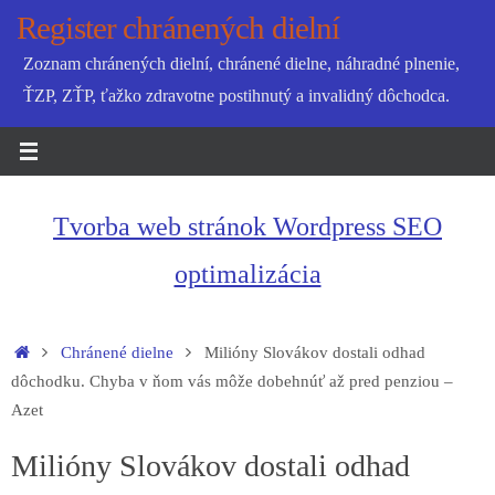
Skip
Register chránených dielní
to
Zoznam chránených dielní, chránené dielne, náhradné plnenie,
content
ŤZP, ZŤP, ťažko zdravotne postihnutý a invalidný dôchodca.
Tvorba web stránok Wordpress SEO
optimalizácia
Home
Chránené dielne
Milióny Slovákov dostali odhad
dôchodku. Chyba v ňom vás môže dobehnúť až pred penziou –
Azet
Milióny Slovákov dostali odhad