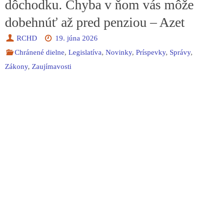
dôchodku. Chyba v ňom vás môže
dobehnúť až pred penziou – Azet
RCHD
19. júna 2026
Chránené dielne
,
Legislatíva
,
Novinky
,
Príspevky
,
Správy
,
Zákony
,
Zaujímavosti