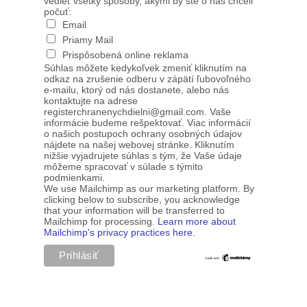
vedieť všetky spôsoby, akými by ste o nás chceli
počuť:
Email
Priamy Mail
Prispôsobená online reklama
Súhlas môžete kedykoľvek zmeniť kliknutím na
odkaz na zrušenie odberu v zápätí ľubovoľného
e-mailu, ktorý od nás dostanete, alebo nás
kontaktujte na adrese
registerchranenychdielni@gmail.com. Vaše
informácie budeme rešpektovať. Viac informácií
o našich postupoch ochrany osobných údajov
nájdete na našej webovej stránke. Kliknutím
nižšie vyjadrujete súhlas s tým, že Vaše údaje
môžeme spracovať v súlade s týmito
podmienkami.
We use Mailchimp as our marketing platform. By
clicking below to subscribe, you acknowledge
that your information will be transferred to
Mailchimp for processing.
Learn more about
Mailchimp's privacy practices here.