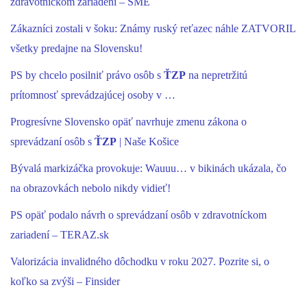
zdravotníckom zariadení – SME
Zákazníci zostali v šoku: Známy ruský reťazec náhle ZATVORIL
všetky predajne na Slovensku!
PS by chcelo posilniť právo osôb s
ŤZP
na nepretržitú
prítomnosť sprevádzajúcej osoby v …
Progresívne Slovensko opäť navrhuje zmenu zákona o
sprevádzaní osôb s
ŤZP
| Naše Košice
Bývalá markizáčka provokuje: Wauuu… v bikinách ukázala, čo
na obrazovkách nebolo nikdy vidieť!
PS opäť podalo návrh o sprevádzaní osôb v zdravotníckom
zariadení – TERAZ.sk
Valorizácia invalidného dôchodku v roku 2027. Pozrite si, o
koľko sa zvýši – Finsider