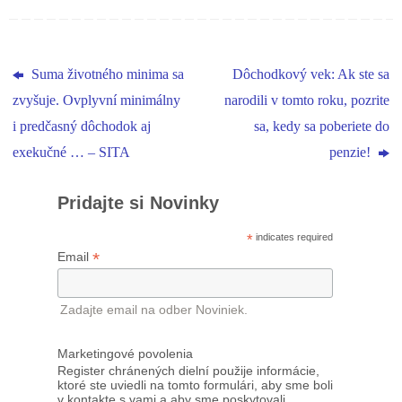
Suma životného minima sa
Dôchodkový vek: Ak ste sa
zvyšuje. Ovplyvní minimálny
narodili v tomto roku, pozrite
i predčasný dôchodok aj
sa, kedy sa poberiete do
exekučné … – SITA
penzie!
Pridajte si Novinky
*
indicates required
*
Email
Zadajte email na odber Noviniek.
Marketingové povolenia
Register chránených dielní použije informácie,
ktoré ste uviedli na tomto formulári, aby sme boli
v kontakte s vami a aby sme poskytovali