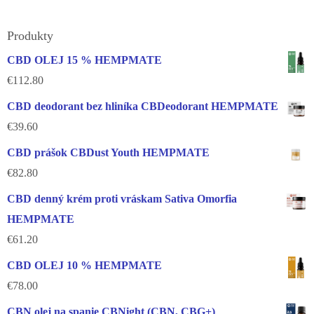
Produkty
CBD OLEJ 15 % HEMPMATE
€
112.80
CBD deodorant bez hliníka CBDeodorant HEMPMATE
€
39.60
CBD prášok CBDust Youth HEMPMATE
€
82.80
CBD denný krém proti vráskam Sativa Omorfia
HEMPMATE
€
61.20
CBD OLEJ 10 % HEMPMATE
€
78.00
CBN olej na spanie CBNight (CBN, CBG+)