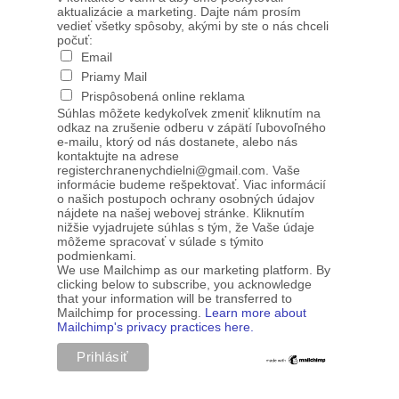
aktualizácie a marketing. Dajte nám prosím
vedieť všetky spôsoby, akými by ste o nás chceli
počuť:
Email
Priamy Mail
Prispôsobená online reklama
Súhlas môžete kedykoľvek zmeniť kliknutím na
odkaz na zrušenie odberu v zápätí ľubovoľného
e-mailu, ktorý od nás dostanete, alebo nás
kontaktujte na adrese
registerchranenychdielni@gmail.com. Vaše
informácie budeme rešpektovať. Viac informácií
o našich postupoch ochrany osobných údajov
nájdete na našej webovej stránke. Kliknutím
nižšie vyjadrujete súhlas s tým, že Vaše údaje
môžeme spracovať v súlade s týmito
podmienkami.
We use Mailchimp as our marketing platform. By
clicking below to subscribe, you acknowledge
that your information will be transferred to
Mailchimp for processing.
Learn more about
Mailchimp's privacy practices here.