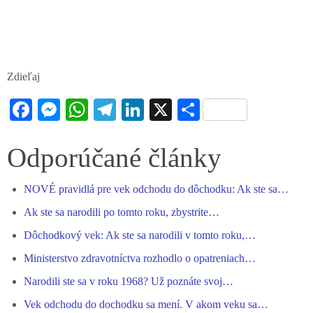
Zdieľaj
Fa
M
W
Te
Li
X
S
ce
es
ha
le
nk
ha
bo
se
ts
gr
ed
re
Odporúčané články
ok
ng
A
a
In
NOVÉ pravidlá pre vek odchodu do dôchodku: Ak ste sa…
er
pp
m
Ak ste sa narodili po tomto roku, zbystrite…
Dôchodkový vek: Ak ste sa narodili v tomto roku,…
Ministerstvo zdravotníctva rozhodlo o opatreniach…
Narodili ste sa v roku 1968? Už poznáte svoj…
Vek odchodu do dochodku sa mení. V akom veku sa…