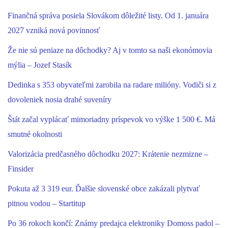
Finančná správa posiela Slovákom dôležité listy. Od 1. januára
2027 vzniká nová povinnosť
Že nie sú peniaze na dôchodky? Aj v tomto sa naši ekonómovia
mýlia – Jozef Stasík
Dedinka s 353 obyvateľmi zarobila na radare milióny. Vodiči si z
dovoleniek nosia drahé suveníry
Štát začal vyplácať mimoriadny príspevok vo výške 1 500 €. Má
smutné okolnosti
Valorizácia predčasného dôchodku 2027: Krátenie nezmizne –
Finsider
Pokuta až 3 319 eur. Ďalšie slovenské obce zakázali plytvať
pitnou vodou – Startitup
Po 36 rokoch končí: Známy predajca elektroniky Domoss padol –