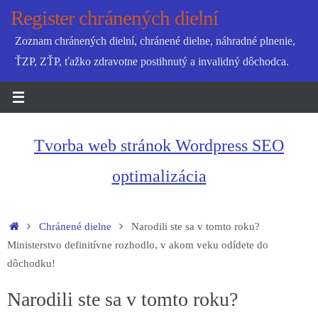
Skip
Register chránených dielní
to
Zoznam chránených dielní, chránené dielne, náhradné plnenie,
content
ŤZP, ZŤP, ťažko zdravotne postihnutý a invalidný dôchodca.
Tvorba web stránok Wordpress SEO
optimalizácia
Home
Chránené dielne
Narodili ste sa v tomto roku?
Ministerstvo definitívne rozhodlo, v akom veku odídete do
dôchodku!
Narodili ste sa v tomto roku?