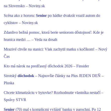
na Slovensko – Noviny.sk
Scéna ako z hororu:
Senior
po hádke dvakrát vrazil autom do
cyklistov – Noviny.sk
Zdanlivo bežná pomoc, ktorá berie seniorom dôstojnosť: Kde je
hranica medzi … – Veda na dosah
Mrazivé chvíle na stanici: Vlak zachytil matku s kočíkom! – Nový
Čas
Kto má nárok na predčasný dôchodok 2026 – Finsider
Sirotský
dôchodok
– Najnovšie články na Plus JEDEN DEŇ –
Pluska
Chcete klimatizáciu v bytovke? Rozhodnutie vlastníka nestačí –
Správy STVR
Senior
(70) mal s komplicmi vylúpiť banku v parochni. Po 12