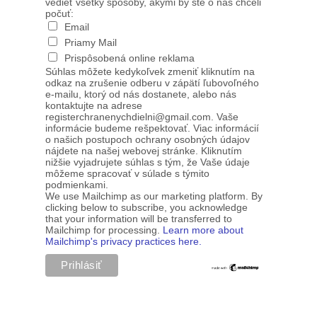
vedieť všetky spôsoby, akými by ste o nás chceli
počuť:
Email
Priamy Mail
Prispôsobená online reklama
Súhlas môžete kedykoľvek zmeniť kliknutím na
odkaz na zrušenie odberu v zápätí ľubovoľného
e-mailu, ktorý od nás dostanete, alebo nás
kontaktujte na adrese
registerchranenychdielni@gmail.com. Vaše
informácie budeme rešpektovať. Viac informácií
o našich postupoch ochrany osobných údajov
nájdete na našej webovej stránke. Kliknutím
nižšie vyjadrujete súhlas s tým, že Vaše údaje
môžeme spracovať v súlade s týmito
podmienkami.
We use Mailchimp as our marketing platform. By
clicking below to subscribe, you acknowledge
that your information will be transferred to
Mailchimp for processing.
Learn more about
Mailchimp's privacy practices here.