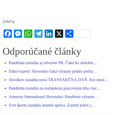
Zdieľaj
Fa
M
W
Te
Li
X
S
ce
es
ha
le
nk
ha
bo
se
ts
gr
ed
re
Odporúčané články
ok
ng
A
a
In
Pandémia zasiahla aj odvetvie PR. Čaká ho obdobie…
er
pp
m
Elitní experti: Slovensko čaká výrazný pokles počtu…
Slovákov zasiahla nová TRANSAKČNÁ DAŇ. Kto musí…
Pandémia zasiahla na európskom pracovnom trhu viac…
Amnesty International Slovensko: Pandémia výrazne…
Svet športu zasiahla smutná správa. Zomrel jeden z…