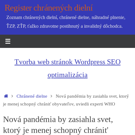
Skip
Register chránených dielní
to
Zoznam chránených dielní, chránené dielne, náhradné plnenie,
content
ŤZP, ZŤP, ťažko zdravotne postihnutý a invalidný dôchodca.
Tvorba web stránok Wordpress SEO
optimalizácia
Home
Chránené dielne
Nová pandémia by zasiahla svet, ktorý
je menej schopný chrániť obyvateľov, uviedli experti WHO
Nová pandémia by zasiahla svet,
ktorý je menej schopný chrániť