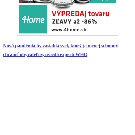
Nová pandémia by zasiahla svet, ktorý je menej schopný
chrániť obyvateľov, uviedli experti WHO