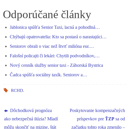
ce
es
ha
le
nk
ha
bo
se
ts
gr
ed
re
Odporúčané články
ok
ng
A
a
In
Jablonica spúšťa Senior Taxi, lacná a pohodlná…
er
pp
m
Chýbajú opatrovatelia: Kto sa postará o narastajúci…
Seniorov obrali o viac než štvrť milióna eur.…
Falošní policajti či lekári: Chytili podvodníkov,…
Nový cenník služby senior taxi - Záhorská Bystrica
Čadca spúšťa sociálny taxík. Seniorov a…
RCHD
.
Dôchodková prognóza
Poskytovanie kompenzačných
ako nebezpečná ilúzia? Mladí
príspevkov pre
ŤZP
sa od
môžu skončiť na mizine, štát
začiatku tohto roka zmenilo –