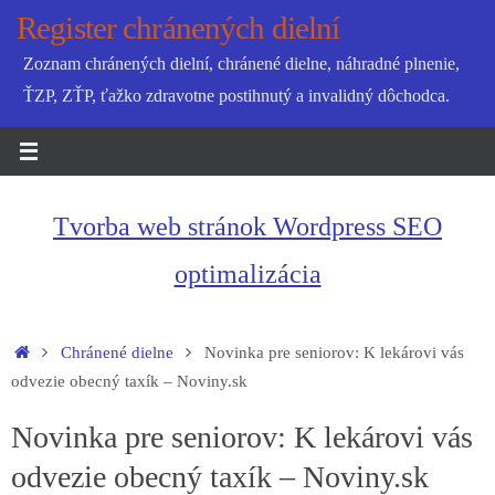
Skip
Register chránených dielní
to
Zoznam chránených dielní, chránené dielne, náhradné plnenie,
content
ŤZP, ZŤP, ťažko zdravotne postihnutý a invalidný dôchodca.
Tvorba web stránok Wordpress SEO
optimalizácia
Home
Chránené dielne
Novinka pre seniorov: K lekárovi vás
odvezie obecný taxík – Noviny.sk
Novinka pre seniorov: K lekárovi vás
odvezie obecný taxík – Noviny.sk