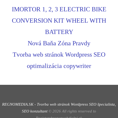
IMORTOR 1, 2, 3 ELECTRIC BIKE
CONVERSION KIT WHEEL WITH
BATTERY
Nová Baňa Zóna Pravdy
Tvorba web stránok Wordpress SEO
optimalizácia copywriter
REGNOMEDIA.SK - Tvorba web stránok Wordpress
SEO špecialista,
SEO konzultant
©
2026
All rights reserved to
Registerchranenychdielni.sk