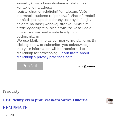
e-mailu, ktorý od nás dostanete, alebo nás
kontaktujte na adrese
registerchranenychdielni@gmail.com. Vaše
informácie budeme rešpektovať. Viac informácií
o našich postupoch ochrany osobných údajov
nájdete na našej webovej stránke. Kliknutím
nižšie vyjadrujete súhlas s tým, že Vaše údaje
môžeme spracovať v súlade s týmito
podmienkami.
We use Mailchimp as our marketing platform. By
clicking below to subscribe, you acknowledge
that your information will be transferred to
Mailchimp for processing.
Learn more about
Mailchimp's privacy practices here.
Produkty
CBD denný krém proti vráskam Sativa Omorfia
HEMPMATE
€
61.20