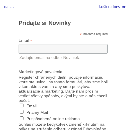
na …
košice:dnes
Pridajte si Novinky
*
indicates required
*
Email
Zadajte email na odber Noviniek.
Marketingové povolenia
Register chránených dielní použije informácie,
ktoré ste uviedli na tomto formulári, aby sme boli
v kontakte s vami a aby sme poskytovali
aktualizácie a marketing. Dajte nám prosím
vedieť všetky spôsoby, akými by ste o nás chceli
počuť:
Email
Priamy Mail
Prispôsobená online reklama
Súhlas môžete kedykoľvek zmeniť kliknutím na
odkaz na zrušenie odberu v zápätí ľubovoľného