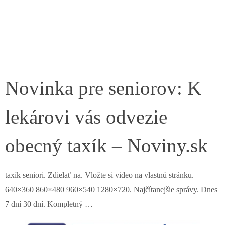
Novinka pre seniorov: K
lekárovi vás odvezie
obecný taxík – Noviny.sk
taxík seniori. Zdielať na. Vložte si video na vlastnú stránku.
640×360 860×480 960×540 1280×720. Najčítanejšie správy. Dnes
7 dní 30 dní. Kompletný …