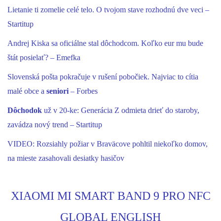
Lietanie ti zomelie celé telo. O tvojom stave rozhodnú dve veci –
Startitup
Andrej Kiska sa oficiálne stal dôchodcom. Koľko eur mu bude
štát posielať? – Emefka
Slovenská pošta pokračuje v rušení pobočiek. Najviac to cítia
malé obce a
seniori
– Forbes
Dôchodok
už v 20-ke: Generácia Z odmieta drieť do staroby,
zavádza nový trend – Startitup
VIDEO: Rozsiahly požiar v Braväcove pohltil niekoľko domov,
na mieste zasahovali desiatky hasičov
XIAOMI MI SMART BAND 9 PRO NFC
GLOBAL ENGLISH