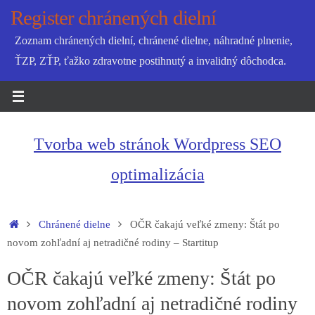
Skip
Register chránených dielní
to
Zoznam chránených dielní, chránené dielne, náhradné plnenie,
content
ŤZP, ZŤP, ťažko zdravotne postihnutý a invalidný dôchodca.
Tvorba web stránok Wordpress SEO
optimalizácia
Home
Chránené dielne
OČR čakajú veľké zmeny: Štát po
novom zohľadní aj netradičné rodiny – Startitup
OČR čakajú veľké zmeny: Štát po
novom zohľadní aj netradičné rodiny