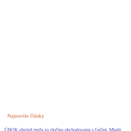
Najnovšie články
ÚBOK obvinil muža zo zločinu obchodovania s ľuďmi. Mladú