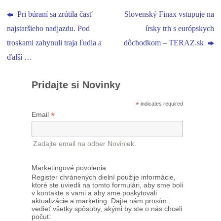
Pri búraní sa zrútila časť
Slovenský Finax vstupuje na
najstaršieho nadjazdu. Pod
írsky trh s európskych
troskami zahynuli traja ľudia a
dôchodkom – TERAZ.sk
ďalší …
Pridajte si Novinky
*
indicates required
*
Email
Zadajte email na odber Noviniek.
Marketingové povolenia
Register chránených dielní použije informácie,
ktoré ste uviedli na tomto formulári, aby sme boli
v kontakte s vami a aby sme poskytovali
aktualizácie a marketing. Dajte nám prosím
vedieť všetky spôsoby, akými by ste o nás chceli
počuť: