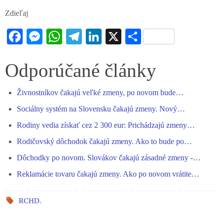
Zdieľaj
Fa
M
W
Te
Li
X
S
ce
es
ha
le
nk
ha
bo
se
ts
gr
ed
re
Odporúčané články
ok
ng
A
a
In
Živnostníkov čakajú veľké zmeny, po novom bude…
er
pp
m
Sociálny systém na Slovensku čakajú zmeny. Nový…
Rodiny vedia získať cez 2 300 eur: Prichádzajú zmeny…
Rodičovský dôchodok čakajú zmeny. Ako to bude po…
Dôchodky po novom. Slovákov čakajú zásadné zmeny -…
Reklamácie tovaru čakajú zmeny. Ako po novom vrátite…
RCHD
.