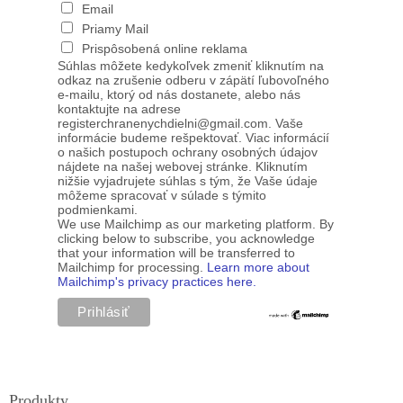
Email
Priamy Mail
Prispôsobená online reklama
Súhlas môžete kedykoľvek zmeniť kliknutím na
odkaz na zrušenie odberu v zápätí ľubovoľného
e-mailu, ktorý od nás dostanete, alebo nás
kontaktujte na adrese
registerchranenychdielni@gmail.com. Vaše
informácie budeme rešpektovať. Viac informácií
o našich postupoch ochrany osobných údajov
nájdete na našej webovej stránke. Kliknutím
nižšie vyjadrujete súhlas s tým, že Vaše údaje
môžeme spracovať v súlade s týmito
podmienkami.
We use Mailchimp as our marketing platform. By
clicking below to subscribe, you acknowledge
that your information will be transferred to
Mailchimp for processing.
Learn more about
Mailchimp's privacy practices here.
Produkty