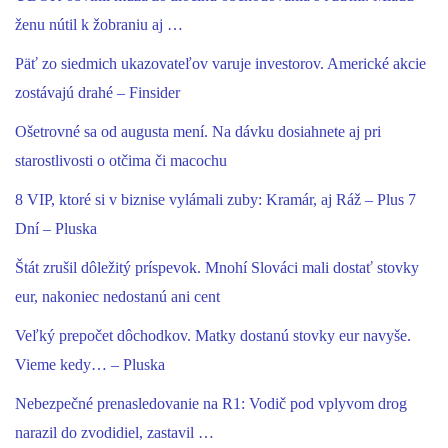
ženu nútil k žobraniu aj …
Päť zo siedmich ukazovateľov varuje investorov. Americké akcie
zostávajú drahé – Finsider
Ošetrovné sa od augusta mení. Na dávku dosiahnete aj pri
starostlivosti o otčima či macochu
8 VIP, ktoré si v biznise vylámali zuby: Kramár, aj Ráž – Plus 7
Dní – Pluska
Štát zrušil dôležitý príspevok. Mnohí Slováci mali dostať stovky
eur, nakoniec nedostanú ani cent
Veľký prepočet dôchodkov. Matky dostanú stovky eur navyše.
Vieme kedy… – Pluska
Nebezpečné prenasledovanie na R1: Vodič pod vplyvom drog
narazil do zvodidiel, zastavil …