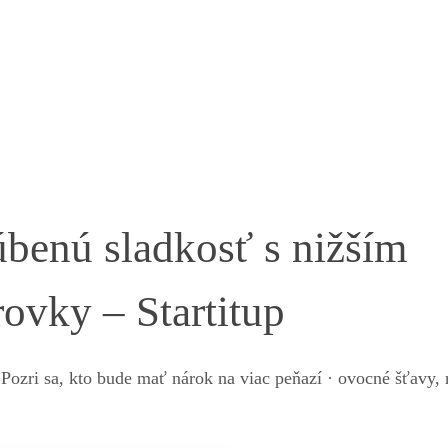
úbenú sladkosť s nižším
rovky – Startitup
 Pozri sa, kto bude mať nárok na viac peňazí · ovocné šťavy, 