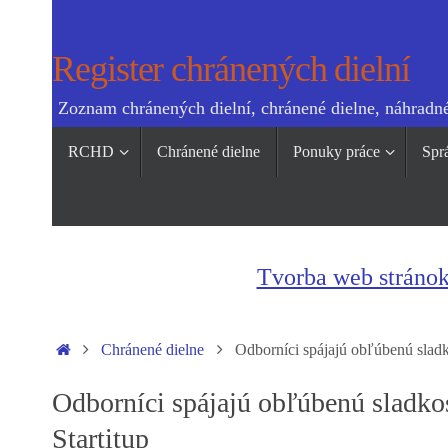
Skip
to
Register chránených dielní
content
Zoznam chránených dielní, chránené dielne, náhradné
Skip
RCHD
Chránené dielne
Ponuky práce
Spr
to
content
Tvorba web stráno
Home
Chránené dielne
Odborníci spájajú obľúbenú sladko
Odborníci spájajú obľúbenú sladkos
Startitup