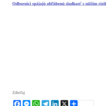
Odborníci spájajú obľúbenú sladkosť s nižším rizi
Zdieľaj
Fa
M
W
Te
Li
X
S