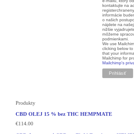
e-mailu, ktorý o
kontaktujte na a
registerchranen
informácie budem
o našich postup
nájdete na našej
nižšie vyjadruje
môžeme spracova
podmienkami.
We use Mailchim
clicking below t
that your informa
Mailchimp for p
Mailchimp's priv
Produkty
CBD OLEJ 15 % bez THC HEMPMATE
€
114.00