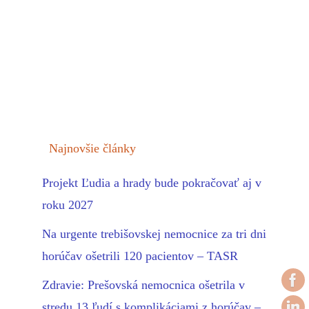
Najnovšie články
Projekt Ľudia a hrady bude pokračovať aj v
roku 2027
Na urgente trebišovskej nemocnice za tri dni
horúčav ošetrili 120 pacientov – TASR
Zdravie: Prešovská nemocnica ošetrila v
stredu 13 ľudí s komplikáciami z horúčav –