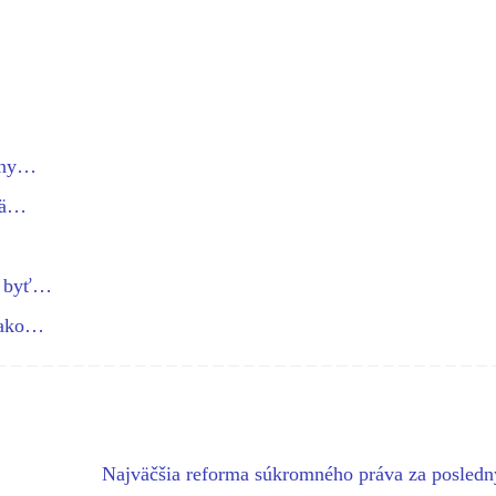
ceny…
jmä…
o byť…
 ako…
Najväčšia reforma súkromného práva za posledn