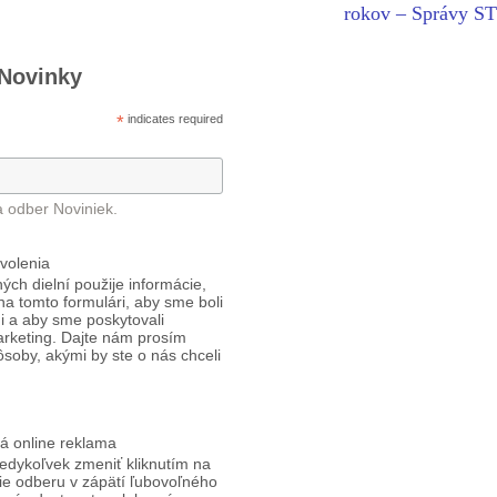
rokov – Správy 
 Novinky
*
indicates required
a odber Noviniek.
volenia
ých dielní použije informácie,
 na tomto formulári, aby sme boli
i a aby sme poskytovali
arketing. Dajte nám prosím
ôsoby, akými by ste o nás chceli
á online reklama
edykoľvek zmeniť kliknutím na
ie odberu v zápätí ľubovoľného