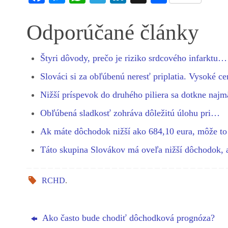
ce
es
ha
le
nk
ha
bo
se
ts
gr
ed
re
Odporúčané články
ok
ng
A
a
In
er
pp
m
Štyri dôvody, prečo je riziko srdcového infarktu…
Slováci si za obľúbenú neresť priplatia. Vysoké 
Nižší príspevok do druhého piliera sa dotkne na
Obľúbená sladkosť zohráva dôležitú úlohu pri…
Ak máte dôchodok nižší ako 684,10 eura, môže t
Táto skupina Slovákov má oveľa nižší dôchodok,
RCHD
.
Ako často bude chodiť dôchodková prognóza?