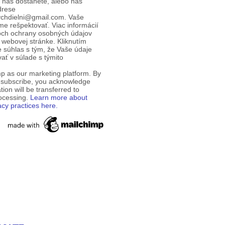
d nás dostanete, alebo nás
drese
ychdielni@gmail.com. Vaše
e rešpektovať. Viac informácií
och ochrany osobných údajov
 webovej stránke. Kliknutím
te súhlas s tým, že Vaše údaje
ť v súlade s týmito
p as our marketing platform. By
o subscribe, you acknowledge
tion will be transferred to
rocessing.
Learn more about
acy practices here.