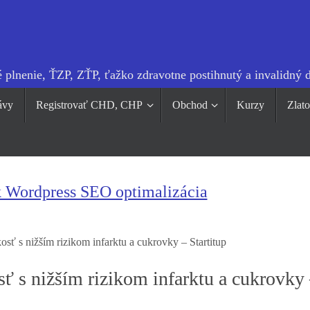
 plnenie, ŤZP, ZŤP, ťažko zdravotne postihnutý a invalidný 
ávy
Registrovať CHD, CHP
Obchod
Kurzy
Zlat
k Wordpress SEO optimalizácia
sť s nižším rizikom infarktu a cukrovky – Startitup
ť s nižším rizikom infarktu a cukrovky