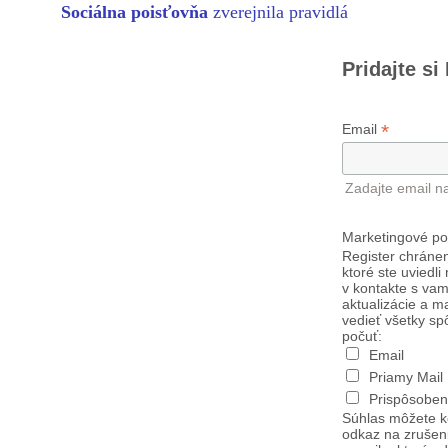
Sociálna poisťovňa
zverejnila pravidlá
Pridajte si
*
Email
Zadajte email n
Marketingové po
Register chránen
ktoré ste uviedli
v kontakte s vam
aktualizácie a m
vedieť všetky sp
počuť:
Email
Priamy Mail
Prispôsoben
Súhlas môžete k
odkaz na zrušen