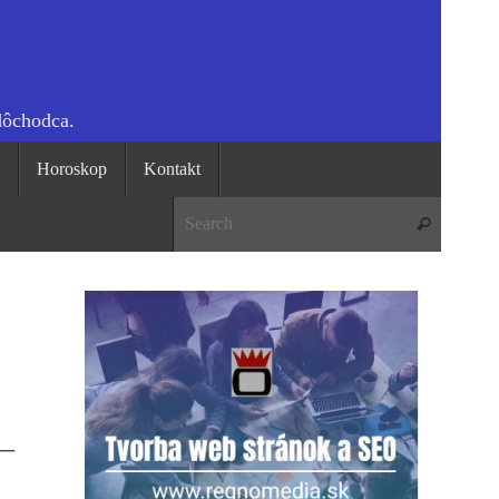
dôchodca.
o
Horoskop
Kontakt
Search 
Search
 –