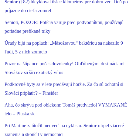
Senior
(†82) bicykloval tisíce kilometrov pre dobrú vec. Deň po
príjazde do cieľa zomrel
Seniori, POZOR! Polícia varuje pred podvodníkmi, používajú
poriadne prefíkané triky
Úrady bijú na poplach: „Mäsožravou“ baktériou sa nakazilo 9
ľudí, 5 z nich zomrelo
Pozor na štípance počas dovolenky! Obľúbenými destináciami
Slovákov sa šíri exotický vírus
Podkrovné byty sa v lete predávajú horšie. Za čo sú ochotní si
Slováci priplatiť? – Finsider
Aha, čo skrýva pod oblekom: Tomáš predviedol VYMAKANÉ
telo – Pluska.sk
Pri Martine zaútočil medveď na cyklistu.
Senior
utrpel viaceré
zranenia a skončil v nemocnici