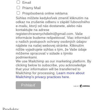
Email
Priamy Mail
Prispôsobená online reklama
Súhlas môžete kedykoľvek zmeniť kliknutím na
odkaz na zrušenie odberu v zápätí ľubovoľného
e-mailu, ktorý od nás dostanete, alebo nás
kontaktujte na adrese
registerchranenychdielni@gmail.com. Vaše
informácie budeme rešpektovať. Viac informácií
o našich postupoch ochrany osobných údajov
nájdete na našej webovej stránke. Kliknutím
nižšie vyjadrujete súhlas s tým, že Vaše údaje
môžeme spracovať v súlade s týmito
podmienkami.
We use Mailchimp as our marketing platform. By
clicking below to subscribe, you acknowledge
that your information will be transferred to
Mailchimp for processing.
Learn more about
Mailchimp's privacy practices here.
Produkty