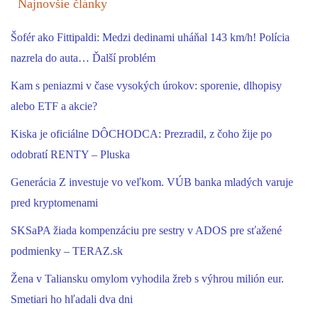
Najnovšie články
Šofér ako Fittipaldi: Medzi dedinami uháňal 143 km/h! Polícia
nazrela do auta… Ďalší problém
Kam s peniazmi v čase vysokých úrokov: sporenie, dlhopisy
alebo ETF a akcie?
Kiska je oficiálne DÔCHODCA: Prezradil, z čoho žije po
odobratí RENTY – Pluska
Generácia Z investuje vo veľkom. VÚB banka mladých varuje
pred kryptomenami
SKSaPA žiada kompenzáciu pre sestry v ADOS pre sťažené
podmienky – TERAZ.sk
Žena v Taliansku omylom vyhodila žreb s výhrou milión eur.
Smetiari ho hľadali dva dni