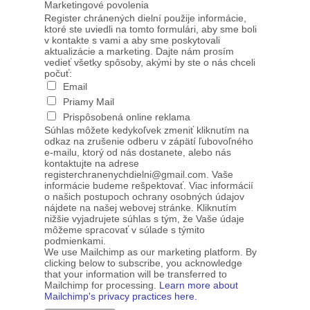
Marketingové povolenia
Register chránených dielní použije informácie,
ktoré ste uviedli na tomto formulári, aby sme boli
v kontakte s vami a aby sme poskytovali
aktualizácie a marketing. Dajte nám prosím
vedieť všetky spôsoby, akými by ste o nás chceli
počuť:
Email
Priamy Mail
Prispôsobená online reklama
Súhlas môžete kedykoľvek zmeniť kliknutím na
odkaz na zrušenie odberu v zápätí ľubovoľného
e-mailu, ktorý od nás dostanete, alebo nás
kontaktujte na adrese
registerchranenychdielni@gmail.com. Vaše
informácie budeme rešpektovať. Viac informácií
o našich postupoch ochrany osobných údajov
nájdete na našej webovej stránke. Kliknutím
nižšie vyjadrujete súhlas s tým, že Vaše údaje
môžeme spracovať v súlade s týmito
podmienkami.
We use Mailchimp as our marketing platform. By
clicking below to subscribe, you acknowledge
that your information will be transferred to
Mailchimp for processing.
Learn more about
Mailchimp's privacy practices here.