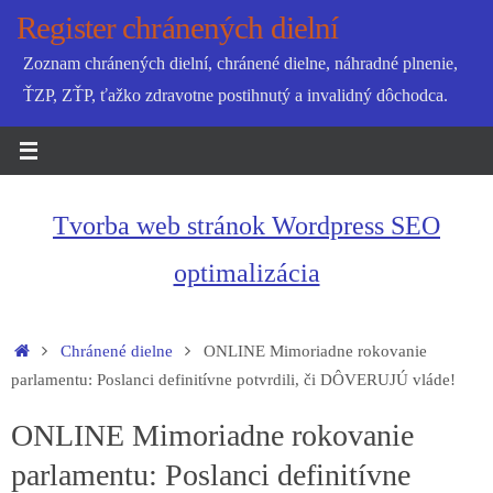
Skip
Register chránených dielní
to
Zoznam chránených dielní, chránené dielne, náhradné plnenie,
content
ŤZP, ZŤP, ťažko zdravotne postihnutý a invalidný dôchodca.
Tvorba web stránok Wordpress SEO
optimalizácia
Home
Chránené dielne
ONLINE Mimoriadne rokovanie
parlamentu: Poslanci definitívne potvrdili, či DÔVERUJÚ vláde!
ONLINE Mimoriadne rokovanie
parlamentu: Poslanci definitívne