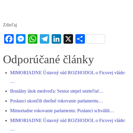
Zdieľaj
Fa
M
W
Te
Li
X
S
ce
es
ha
le
nk
ha
bo
se
ts
gr
ed
re
Odporúčané články
ok
ng
A
a
In
MIMORIADNE Ústavný súd ROZHODOL o Ficovej vláde:
er
pp
m
…
Brutálny útok medveďa: Senior utrpel smrteľné…
Poslanci ukončili dnešné rokovanie parlamentu…
Mimoriadne rokovanie parlamentu: Poslanci schválili…
MIMORIADNE Ústavný súd ROZHODOL o Ficovej vláde:
…