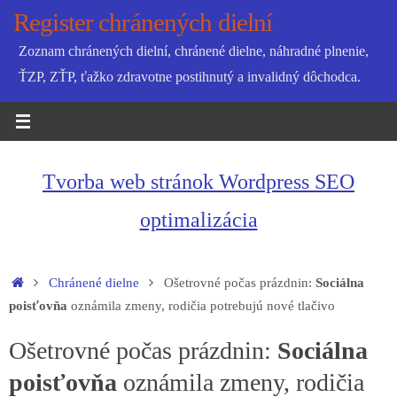
Skip
Register chránených dielní
to
Zoznam chránených dielní, chránené dielne, náhradné plnenie,
content
ŤZP, ZŤP, ťažko zdravotne postihnutý a invalidný dôchodca.
Tvorba web stránok Wordpress SEO
optimalizácia
Home
Chránené dielne
Ošetrovné počas prázdnin:
Sociálna
poisťovňa
oznámila zmeny, rodičia potrebujú nové tlačivo
Ošetrovné počas prázdnin:
Sociálna
poisťovňa
oznámila zmeny, rodičia