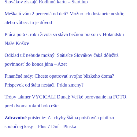
Slovákov získajú Rodinnú kartu – Startitup
Meškajú vám 2 percentá od detí? Možno ich dostanete neskôr,
alebo vôbec: tu je dôvod
Práca po 67. roku života sa stáva bežnou praxou v Holandsku –
Naše Košice
Odklad už nebude možný. Státisíce Slovákov čaká dôležitá
povinnosť do konca júna – Azet
Finančné rady: Chcete opatrovať svojho blízkeho doma?
Príspevok od štátu nestačí. Prídu zmeny?
Trópy takmer VYCICALI Dunaj: Veľké porovnanie na FOTO,
pred dvoma rokmi bolo ešte …
Zdravotné
poistenie: Za chyby štátna poisťovňa platí zo
spoločnej kasy – Plus 7 Dní – Pluska