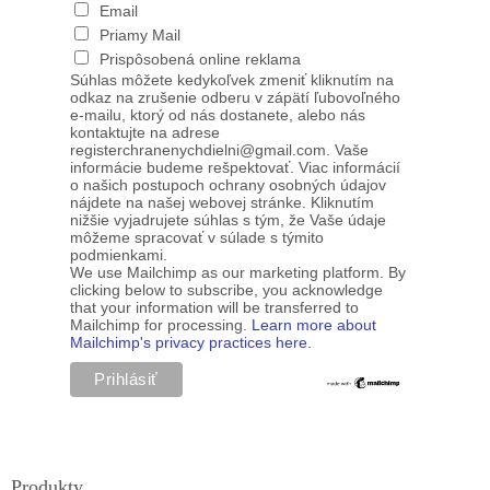
Email
Priamy Mail
Prispôsobená online reklama
Súhlas môžete kedykoľvek zmeniť kliknutím na
odkaz na zrušenie odberu v zápätí ľubovoľného
e-mailu, ktorý od nás dostanete, alebo nás
kontaktujte na adrese
registerchranenychdielni@gmail.com. Vaše
informácie budeme rešpektovať. Viac informácií
o našich postupoch ochrany osobných údajov
nájdete na našej webovej stránke. Kliknutím
nižšie vyjadrujete súhlas s tým, že Vaše údaje
môžeme spracovať v súlade s týmito
podmienkami.
We use Mailchimp as our marketing platform. By
clicking below to subscribe, you acknowledge
that your information will be transferred to
Mailchimp for processing.
Learn more about
Mailchimp's privacy practices here.
Produkty