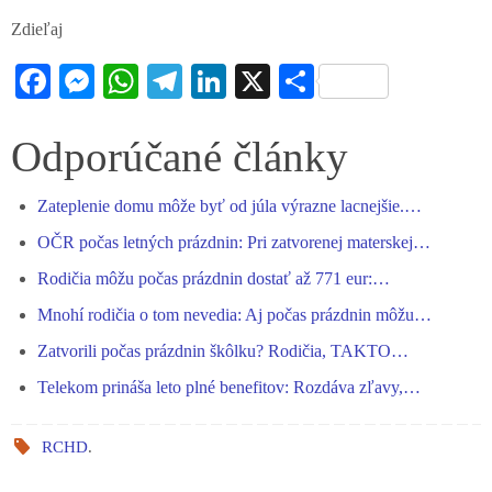
Zdieľaj
Fa
M
W
Te
Li
X
S
ce
es
ha
le
nk
ha
bo
se
ts
gr
ed
re
Odporúčané články
ok
ng
A
a
In
Zateplenie domu môže byť od júla výrazne lacnejšie.…
er
pp
m
OČR počas letných prázdnin: Pri zatvorenej materskej…
Rodičia môžu počas prázdnin dostať až 771 eur:…
Mnohí rodičia o tom nevedia: Aj počas prázdnin môžu…
Zatvorili počas prázdnin škôlku? Rodičia, TAKTO…
Telekom prináša leto plné benefitov: Rozdáva zľavy,…
RCHD
.