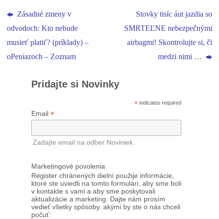
Zásadné zmeny v
Stovky tisíc áut jazdia so
odvodoch: Kto nebude
SMRTEĽNE nebezpečnými
musieť platiť? (príklady) –
airbagmi! Skontrolujte si, či
oPeniazoch – Zoznam
medzi nimi …
Pridajte si Novinky
*
indicates required
*
Email
Zadajte email na odber Noviniek.
Marketingové povolenia
Register chránených dielní použije informácie,
ktoré ste uviedli na tomto formulári, aby sme boli
v kontakte s vami a aby sme poskytovali
aktualizácie a marketing. Dajte nám prosím
vedieť všetky spôsoby, akými by ste o nás chceli
počuť: