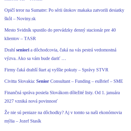
Opičí teror na Sumatre: Po sérii útokov makaka zatvorili desiatky
škôl – Noviny.sk
Mesto Svidník spustilo do prevádzky denný stacionár pre 40
klientov – TASR
Drahí
seniori
a dôchodcovia, čaká na vás pestrá vedomostná
výzva. Ako sa vám bude dariť …
Firmy čaká drahší štart aj vyššie pokuty – Správy STVR
Civitta Slovakia:
Senior
Consultant – Funding – euBrief – SME
Finančná správa posiela Slovákom dôležité listy. Od 1. januára
2027 vzniká nová povinnosť
Že nie sú peniaze na dôchodky? Aj v tomto sa naši ekonómovia
mýlia – Jozef Stasík