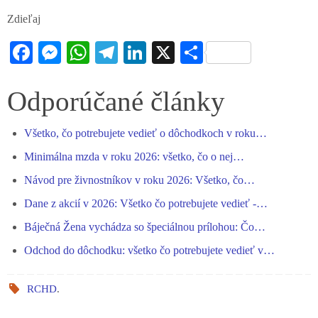
Zdieľaj
Fa
M
W
Te
Li
X
S
ce
es
ha
le
nk
ha
bo
se
ts
gr
ed
re
Odporúčané články
ok
ng
A
a
In
Všetko, čo potrebujete vedieť o dôchodkoch v roku…
er
pp
m
Minimálna mzda v roku 2026: všetko, čo o nej…
Návod pre živnostníkov v roku 2026: Všetko, čo…
Dane z akcií v 2026: Všetko čo potrebujete vedieť -…
Báječná Žena vychádza so špeciálnou prílohou: Čo…
Odchod do dôchodku: všetko čo potrebujete vedieť v…
RCHD
.