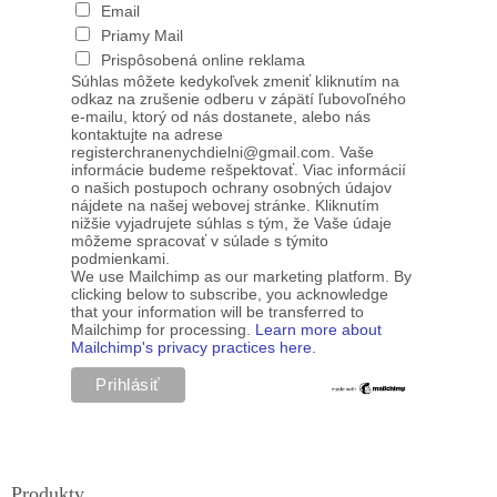
Email
Priamy Mail
Prispôsobená online reklama
Súhlas môžete kedykoľvek zmeniť kliknutím na
odkaz na zrušenie odberu v zápätí ľubovoľného
e-mailu, ktorý od nás dostanete, alebo nás
kontaktujte na adrese
registerchranenychdielni@gmail.com. Vaše
informácie budeme rešpektovať. Viac informácií
o našich postupoch ochrany osobných údajov
nájdete na našej webovej stránke. Kliknutím
nižšie vyjadrujete súhlas s tým, že Vaše údaje
môžeme spracovať v súlade s týmito
podmienkami.
We use Mailchimp as our marketing platform. By
clicking below to subscribe, you acknowledge
that your information will be transferred to
Mailchimp for processing.
Learn more about
Mailchimp's privacy practices here.
Produkty