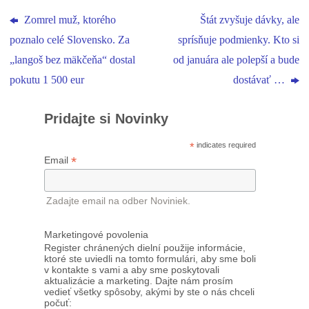
Zomrel muž, ktorého
Štát zvyšuje dávky, ale
poznalo celé Slovensko. Za
sprísňuje podmienky. Kto si
„langoš bez mäkčeňa“ dostal
od januára ale polepší a bude
pokutu 1 500 eur
dostávať …
Pridajte si Novinky
*
indicates required
*
Email
Zadajte email na odber Noviniek.
Marketingové povolenia
Register chránených dielní použije informácie,
ktoré ste uviedli na tomto formulári, aby sme boli
v kontakte s vami a aby sme poskytovali
aktualizácie a marketing. Dajte nám prosím
vedieť všetky spôsoby, akými by ste o nás chceli
počuť: