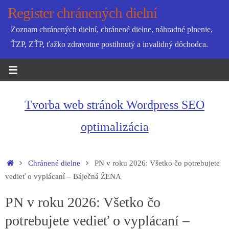
Skip
Register chránených dielní
to
Zoznam chránených dielní, chránené dielne, náhradné plnenie,
content
ŤZP, ZŤP, ťažko zdravotne postihnutý a invalidný dôchodca.
Tvorba web stránok Wordpress SEO
optimalizácia
Home
Chránené dielne
PN v roku 2026: Všetko čo potrebujete
vedieť o vyplácaní – Báječná ŽENA
PN v roku 2026: Všetko čo
potrebujete vedieť o vyplácaní –