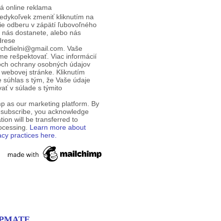
á online reklama
edykoľvek zmeniť kliknutím na
ie odberu v zápätí ľubovoľného
d nás dostanete, alebo nás
drese
ychdielni@gmail.com. Vaše
e rešpektovať. Viac informácií
och ochrany osobných údajov
 webovej stránke. Kliknutím
te súhlas s tým, že Vaše údaje
ť v súlade s týmito
p as our marketing platform. By
o subscribe, you acknowledge
tion will be transferred to
rocessing.
Learn more about
acy practices here.
EMPMATE