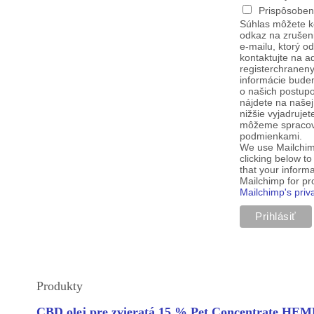
Prispôsoben
Súhlas môžete k
odkaz na zrušen
e-mailu, ktorý o
kontaktujte na a
registerchranen
informácie budem
o našich postup
nájdete na našej
nižšie vyjadruje
môžeme spracova
podmienkami.
We use Mailchim
clicking below t
that your informa
Mailchimp for p
Mailchimp's priv
Produkty
CBD olej pre zvieratá 15 % Pet Concentrate H