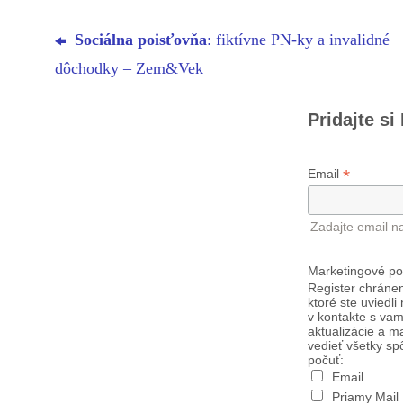
Sociálna poisťovňa
: fiktívne PN-ky a invalidné
dôchodky – Zem&Vek
Pridajte si
*
Email
Zadajte email n
Marketingové po
Register chránen
ktoré ste uviedli
v kontakte s vam
aktualizácie a m
vedieť všetky sp
počuť:
Email
Priamy Mail