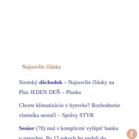
Najnovšie články
Sirotský
dôchodok
– Najnovšie články na
Plus JEDEN DEŇ – Pluska
Chcete klimatizáciu v bytovke? Rozhodnutie
vlastníka nestačí – Správy STVR
Senior
(70) mal s komplicmi vylúpiť banku
v parochni. Po 12 rokoch ho vydali do