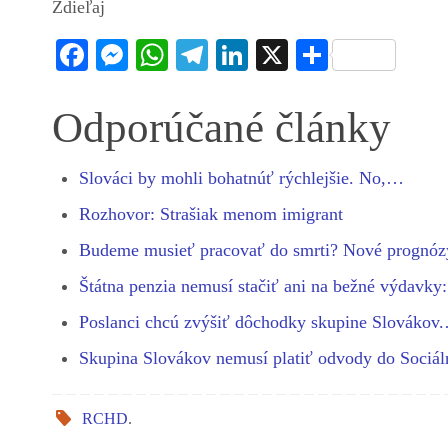
Zdieľaj
Fa
M
W
Te
Li
X
S
ce
es
ha
le
nk
ha
bo
se
ts
gr
ed
re
Odporúčané články
ok
ng
A
a
In
er
pp
m
Slováci by mohli bohatnúť rýchlejšie. No,…
Rozhovor: Strašiak menom imigrant
Budeme musieť pracovať do smrti? Nové prognó
Štátna penzia nemusí stačiť ani na bežné výdavk
Poslanci chcú zvýšiť dôchodky skupine Slovákov
Skupina Slovákov nemusí platiť odvody do Sociá
RCHD
.