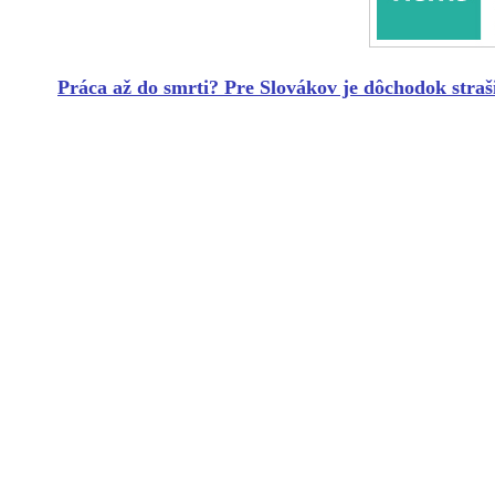
Práca až do smrti? Pre Slovákov je
dôchodok
straš