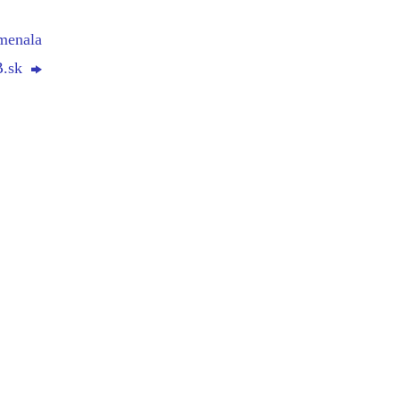
amenala
B.sk