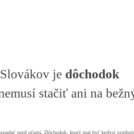
e Slovákov je
dôchodok
 nemusí stačiť ani na bežn
 rozpadať pred očami. Dôchodok, ktorý mal byť kedysi symbo