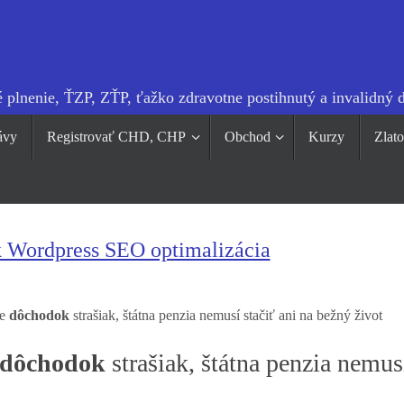
 plnenie, ŤZP, ZŤP, ťažko zdravotne postihnutý a invalidný 
ávy
Registrovať CHD, CHP
Obchod
Kurzy
Zlat
k Wordpress SEO optimalizácia
je
dôchodok
strašiak, štátna penzia nemusí stačiť ani na bežný život
dôchodok
strašiak, štátna penzia nemus