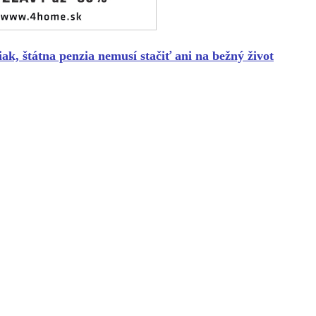
iak, štátna penzia nemusí stačiť ani na bežný život