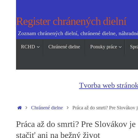
Skip
to
Register chránených dielní
content
Zoznam chránených dielní, chránené dielne, náhradné
Skip
RCHD
Chránené dielne
Ponuky práce
Spr
to
content
Tvorba web stráno
Home
Chránené dielne
Práca až do smrti? Pre Slovákov 
Práca až do smrti? Pre Slovákov je
stačiť ani na bežný život