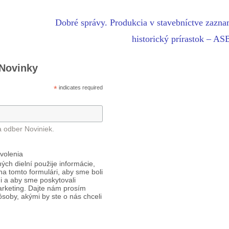
Dobré správy. Produkcia v stavebníctve zazn
historický prírastok – AS
 Novinky
*
indicates required
a odber Noviniek.
volenia
ých dielní použije informácie,
 na tomto formulári, aby sme boli
i a aby sme poskytovali
arketing. Dajte nám prosím
ôsoby, akými by ste o nás chceli