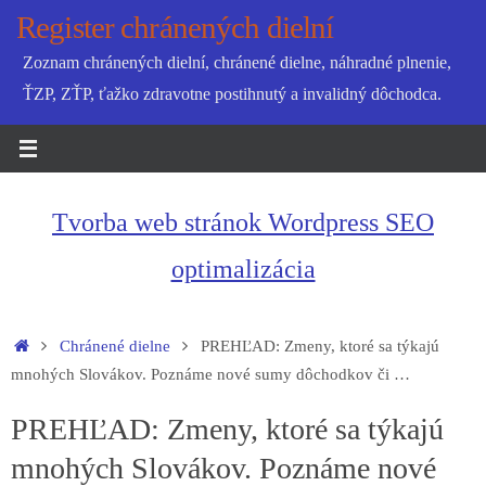
Skip
Register chránených dielní
to
Zoznam chránených dielní, chránené dielne, náhradné plnenie,
content
ŤZP, ZŤP, ťažko zdravotne postihnutý a invalidný dôchodca.
Tvorba web stránok Wordpress SEO
optimalizácia
Home
Chránené dielne
PREHĽAD: Zmeny, ktoré sa týkajú
mnohých Slovákov. Poznáme nové sumy dôchodkov či …
PREHĽAD: Zmeny, ktoré sa týkajú
mnohých Slovákov. Poznáme nové