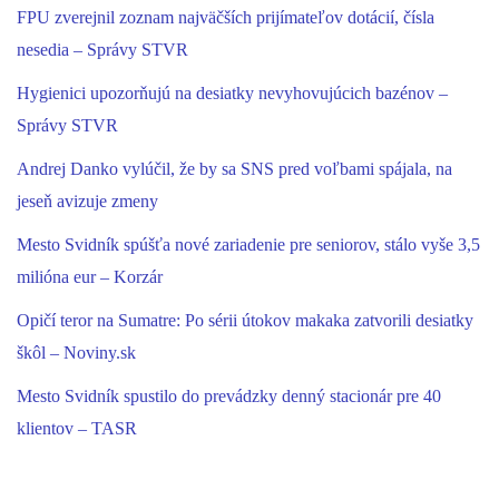
FPU zverejnil zoznam najväčších prijímateľov dotácií, čísla
nesedia – Správy STVR
Hygienici upozorňujú na desiatky nevyhovujúcich bazénov –
Správy STVR
Andrej Danko vylúčil, že by sa SNS pred voľbami spájala, na
jeseň avizuje zmeny
Mesto Svidník spúšťa nové zariadenie pre seniorov, stálo vyše 3,5
milióna eur – Korzár
Opičí teror na Sumatre: Po sérii útokov makaka zatvorili desiatky
škôl – Noviny.sk
Mesto Svidník spustilo do prevádzky denný stacionár pre 40
klientov – TASR