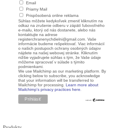
Email
Priamy Mail
Prispôsobená online reklama
Súhlas môžete kedykoľvek zmeniť kliknutím na
odkaz na zrušenie odberu v zápätí ľubovoľného
e-mailu, ktorý od nás dostanete, alebo nás
kontaktujte na adrese
registerchranenychdielni@gmail.com. Vaše
informácie budeme rešpektovať. Viac informácií
o našich postupoch ochrany osobných údajov
nájdete na našej webovej stránke. Kliknutím
nižšie vyjadrujete súhlas s tým, že Vaše údaje
môžeme spracovať v súlade s týmito
podmienkami.
We use Mailchimp as our marketing platform. By
clicking below to subscribe, you acknowledge
that your information will be transferred to
Mailchimp for processing.
Learn more about
Mailchimp's privacy practices here.
Produkty