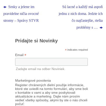
Srnky a jelene im
Sú lacné a každý má aspoň
pravidelne ničia ovocné
jednu z nich doma. Jedzte ich
stromy – Správy STVR
čo najčastejšie, riešia
problémy s …
Pridajte si Novinky
*
indicates required
*
Email
Zadajte email na odber Noviniek.
Marketingové povolenia
Register chránených dielní použije informácie,
ktoré ste uviedli na tomto formulári, aby sme boli
v kontakte s vami a aby sme poskytovali
aktualizácie a marketing. Dajte nám prosím
vedieť všetky spôsoby, akými by ste o nás chceli
počuť: