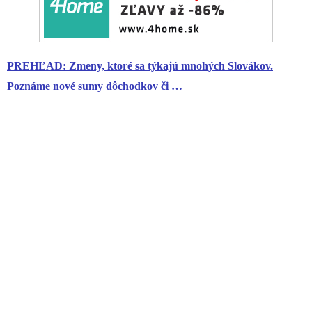
PREHĽAD: Zmeny, ktoré sa týkajú mnohých Slovákov.
Poznáme nové sumy dôchodkov či …