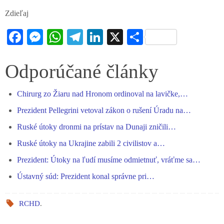
Zdieľaj
Fa
M
W
Te
Li
X
S
ce
es
ha
le
nk
ha
bo
se
ts
gr
ed
re
Odporúčané články
ok
ng
A
a
In
Chirurg zo Žiaru nad Hronom ordinoval na lavičke,…
er
pp
m
Prezident Pellegrini vetoval zákon o rušení Úradu na…
Ruské útoky dronmi na prístav na Dunaji zničili…
Ruské útoky na Ukrajine zabili 2 civilistov a…
Prezident: Útoky na ľudí musíme odmietnuť, vráťme sa…
Ústavný súd: Prezident konal správne pri…
RCHD
.