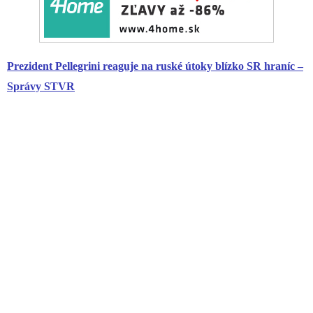
Prezident Pellegrini reaguje na ruské útoky blízko SR hraníc –
Správy STVR