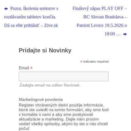
Pozor, školenia seniorov s
Finálový zápas PLAY OFF –
rozdávaním tabletov končia.
BC Slovan Bratislava –
Dá sa ešte prihlásiť – Zive.sk
Patrioti Levice 19.5.2026 o
18:00 …
Pridajte si Novinky
*
indicates required
*
Email
Zadajte email na odber Noviniek.
Marketingové povolenia
Register chránených dielní použije informácie,
ktoré ste uviedli na tomto formulári, aby sme boli
v kontakte s vami a aby sme poskytovali
aktualizácie a marketing. Dajte nám prosím
vedieť všetky spôsoby, akými by ste o nás chceli
počuť: