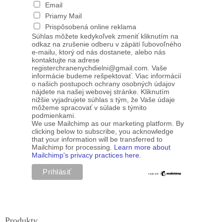
Email
Priamy Mail
Prispôsobená online reklama
Súhlas môžete kedykoľvek zmeniť kliknutím na
odkaz na zrušenie odberu v zápätí ľubovoľného
e-mailu, ktorý od nás dostanete, alebo nás
kontaktujte na adrese
registerchranenychdielni@gmail.com. Vaše
informácie budeme rešpektovať. Viac informácií
o našich postupoch ochrany osobných údajov
nájdete na našej webovej stránke. Kliknutím
nižšie vyjadrujete súhlas s tým, že Vaše údaje
môžeme spracovať v súlade s týmito
podmienkami.
We use Mailchimp as our marketing platform. By
clicking below to subscribe, you acknowledge
that your information will be transferred to
Mailchimp for processing.
Learn more about
Mailchimp's privacy practices here.
Produkty