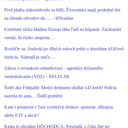
Prvá platba mikroodvodu sa blíži. Živnostníci majú posledné dni
na úhradu odvodov do … – HNonline
Extrémne nízka hladina Dunaja láka ľudí na kúpanie. Záchranári
varujú, že riziko utopenia …
Rozlúčte sa: Android po dlhých rokoch príde o absolútne kľúčovú
funkciu. Nahradí ju niečo …
Zákon o rovnakom odmeňovaní – agentúry dočasného
zamestnávania (ADZ) – RELIA.SK
Šofér ako Fittipaldi: Medzi dedinami uháňal 143 km/h! Polícia
nazrela do auta… Ďalší problém
Kam s peniazmi v čase vysokých úrokov: sporenie, dlhopisy
alebo ETF a akcie?
Kiska je oficiálne DÔCHODCA: Prezradil, z čoho žije po