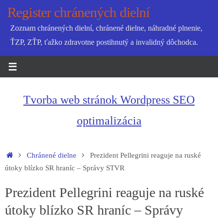
Skip
Register chránených dielní
to
Zoznam chránených dielní, chránené dielne, náhradné plnenie,
content
ŤZP, ZŤP, ťažko zdravotne postihnutý a invalidný dôchodca.
Tvorba web stránok Wordpress SEO
optimalizácia
Home
Chránené dielne
Prezident Pellegrini reaguje na ruské
útoky blízko SR hraníc – Správy STVR
Prezident Pellegrini reaguje na ruské
útoky blízko SR hraníc – Správy