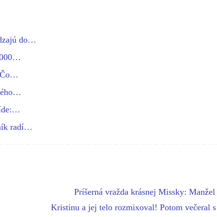
dzajú do…
 5000…
. Čo…
orého…
ríde:…
ník radí…
Príšerná vražda krásnej Missky: Manžel 
Kristinu a jej telo rozmixoval! Potom večeral 