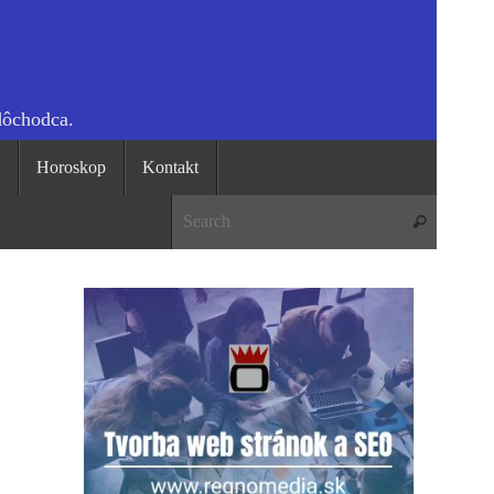
dôchodca.
o
Horoskop
Kontakt
Search 
Search