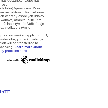
d nás dostanete, alebo nás
drese
ychdielni@gmail.com. Vaše
e rešpektovať. Viac informácií
och ochrany osobných údajov
 webovej stránke. Kliknutím
te súhlas s tým, že Vaše údaje
ť v súlade s týmito
p as our marketing platform. By
o subscribe, you acknowledge
tion will be transferred to
rocessing.
Learn more about
acy practices here.
PMATE