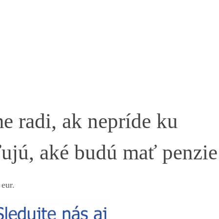
 radi, ak nepríde ku
sťujú, aké budú mať penzie
eur.