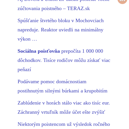
zúčtovania poistného – TERAZ.sk
Spúšťanie štvrtého bloku v Mochovciach
napreduje. Reaktor uviedli na minimálny
výkon …
Sociálna poisťovňa
prepočíta 1 000 000
dôchodkov. Tisíce rodičov môžu získať viac
peňazí
Podávame pomoc domácnostiam
postihnutým silnými búrkami a krupobitím
Zablúdenie v horách stálo viac ako tisíc eur.
Záchranný vrtuľník môže účet ešte zvýšiť
Niektorým poistencom už výsledok ročného