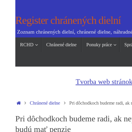
Skip
to
Register chránených dielní
content
Zoznam chránených dielní, chránené dielne, náhradné
Skip
RCHD
Chránené dielne
Ponuky práce
Spr
to
content
Tvorba web stráno
Home
Chránené dielne
Pri dôchodkoch budeme radi, ak n
Pri dôchodkoch budeme radi, ak nep
budú mať penzie