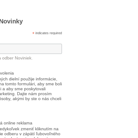
 Novinky
*
indicates required
a odber Noviniek.
volenia
ých dielní použije informácie,
 na tomto formulári, aby sme boli
i a aby sme poskytovali
arketing. Dajte nám prosím
ôsoby, akými by ste o nás chceli
á online reklama
edykoľvek zmeniť kliknutím na
ie odberu v zápätí ľubovoľného