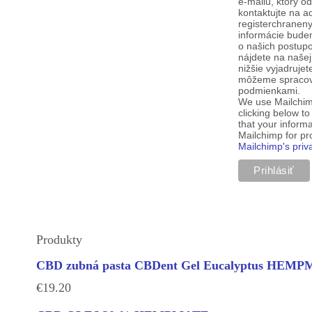
e-mailu, ktorý o
kontaktujte na a
registerchranen
informácie budem
o našich postup
nájdete na našej
nižšie vyjadruje
môžeme spracova
podmienkami.
We use Mailchim
clicking below t
that your informa
Mailchimp for p
Mailchimp's priv
Produkty
CBD zubná pasta CBDent Gel Eucalyptus HEM
€
19.20