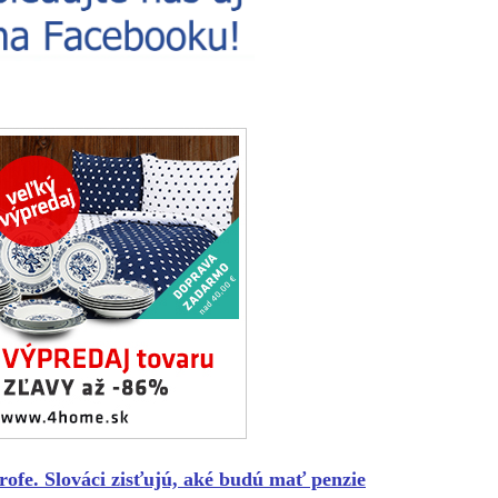
ofe. Slováci zisťujú, aké budú mať penzie