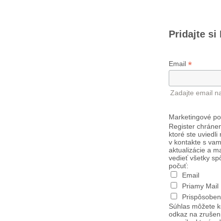
Pridajte si
*
Email
Zadajte email n
Marketingové po
Register chránen
ktoré ste uviedli
v kontakte s vam
aktualizácie a m
vedieť všetky sp
počuť:
Email
Priamy Mail
Prispôsoben
Súhlas môžete k
odkaz na zrušen