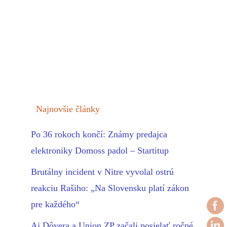
Najnovšie články
Po 36 rokoch končí: Známy predajca
elektroniky Domoss padol – Startitup
Brutálny incident v Nitre vyvolal ostrú
reakciu Rašiho: „Na Slovensku platí zákon
pre každého“
Aj Dôvera a Union ZP začali posielať ročné