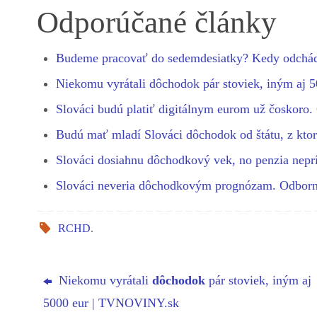
bo
se
ts
gr
ed
re
Odporúčané články
ok
ng
A
a
In
er
pp
m
Budeme pracovať do sedemdesiatky? Kedy odchá
Niekomu vyrátali dôchodok pár stoviek, iným aj
Slováci budú platiť digitálnym eurom už čoskoro
Budú mať mladí Slováci dôchodok od štátu, z kt
Slováci dosiahnu dôchodkový vek, no penzia nep
Slováci neveria dôchodkovým prognózam. Odbor
RCHD
.
Niekomu vyrátali
dôchodok
pár stoviek, iným aj
5000 eur | TVNOVINY.sk