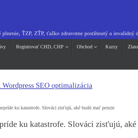
 plnenie, ŤZP, ZŤP, ťažko zdravotne postihnutý a invalidný 
ávy
Registrovať CHD, CHP
Obchod
Kurzy
Zlat
k Wordpress SEO optimalizácia
epríde ku katastrofe. Slováci zisťujú, aké budú mať penzie
ríde ku katastrofe. Slováci zisťujú, aké