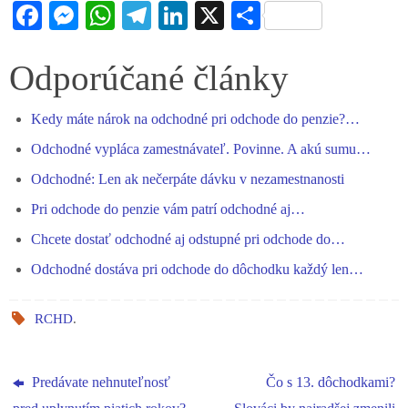
Fa
M
W
Te
Li
X
S
ce
es
ha
le
nk
ha
bo
se
ts
gr
ed
re
Odporúčané články
ok
ng
A
a
In
Kedy máte nárok na odchodné pri odchode do penzie?…
er
pp
m
Odchodné vypláca zamestnávateľ. Povinne. A akú sumu…
Odchodné: Len ak nečerpáte dávku v nezamestnanosti
Pri odchode do penzie vám patrí odchodné aj…
Chcete dostať odchodné aj odstupné pri odchode do…
Odchodné dostáva pri odchode do dôchodku každý len…
RCHD
.
Predávate nehnuteľnosť
Čo s 13. dôchodkami?