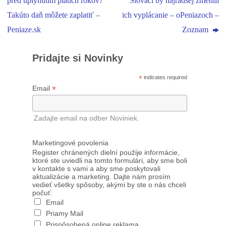
pred uplynutím piatich rokov?
Slováci by najradšej zmenili
Takúto daň môžete zaplatiť –
ich vyplácanie – oPeniazoch –
Peniaze.sk
Zoznam
Pridajte si Novinky
*
indicates required
*
Email
Zadajte email na odber Noviniek.
Marketingové povolenia
Register chránených dielní použije informácie,
ktoré ste uviedli na tomto formulári, aby sme boli
v kontakte s vami a aby sme poskytovali
aktualizácie a marketing. Dajte nám prosím
vedieť všetky spôsoby, akými by ste o nás chceli
počuť:
Email
Priamy Mail
Prispôsobená online reklama