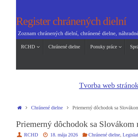
Skip
to
Register chránených dielní
content
Zoznam chránených dielní, chránené dielne, náhradné
Skip
RCHD
Chránené dielne
Ponuky práce
Spr
to
content
Tvorba web stráno
Home
Chránené dielne
Priemerný dôchodok sa Slovákom
Priemerný dôchodok sa Slovákom 
RCHD
18. mája 2026
Chránené dielne
,
Legisla