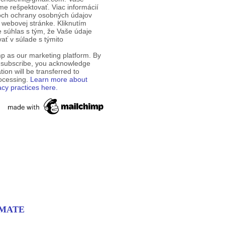
e rešpektovať. Viac informácií
och ochrany osobných údajov
 webovej stránke. Kliknutím
te súhlas s tým, že Vaše údaje
ť v súlade s týmito
p as our marketing platform. By
o subscribe, you acknowledge
tion will be transferred to
rocessing.
Learn more about
acy practices here.
MPMATE