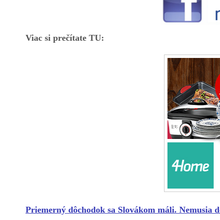
Viac si prečítate TU:
Priemerný dôchodok sa Slovákom máli. Nemusia d