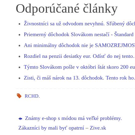
bo
se
ts
gr
ed
re
Odporúčané články
ok
ng
A
a
In
er
pp
m
Živnostníci sa už odvodom nevyhnú. Sľúbený d
Priemerný dôchodok Slovákom nestačí - Štandard
Ani minimálny dôchodok nie je SAMOZREJMO
Rozdiel na penzii desiatky eur. Odísť do nej tent
Týmto Slovákom pošle v októbri štát skoro 200 e
Zisti, či máš nárok na 13. dôchodok. Tento rok h
RCHD
.
Známy e-shop s módou má veľké problémy.
Zákazníci by mali byť opatrní – Zive.sk