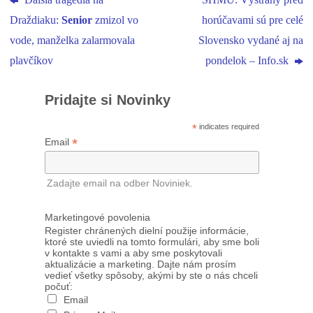
Ďalšia tragédia na
SHMÚ: Výstrahy pred
Draždiaku:
Senior
zmizol vo
horúčavami sú pre celé
vode, manželka zalarmovala
Slovensko vydané aj na
plavčíkov
pondelok – Info.sk
Pridajte si Novinky
*
indicates required
*
Email
Zadajte email na odber Noviniek.
Marketingové povolenia
Register chránených dielní použije informácie,
ktoré ste uviedli na tomto formulári, aby sme boli
v kontakte s vami a aby sme poskytovali
aktualizácie a marketing. Dajte nám prosím
vedieť všetky spôsoby, akými by ste o nás chceli
počuť:
Email