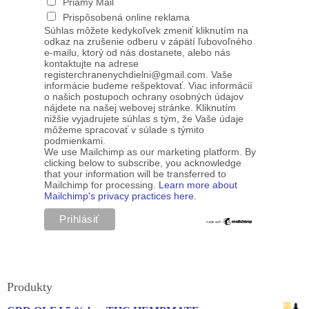
Priamy Mail
Prispôsobená online reklama
Súhlas môžete kedykoľvek zmeniť kliknutím na
odkaz na zrušenie odberu v zápätí ľubovoľného
e-mailu, ktorý od nás dostanete, alebo nás
kontaktujte na adrese
registerchranenychdielni@gmail.com. Vaše
informácie budeme rešpektovať. Viac informácií
o našich postupoch ochrany osobných údajov
nájdete na našej webovej stránke. Kliknutím
nižšie vyjadrujete súhlas s tým, že Vaše údaje
môžeme spracovať v súlade s týmito
podmienkami.
We use Mailchimp as our marketing platform. By
clicking below to subscribe, you acknowledge
that your information will be transferred to
Mailchimp for processing.
Learn more about
Mailchimp's privacy practices here.
Produkty