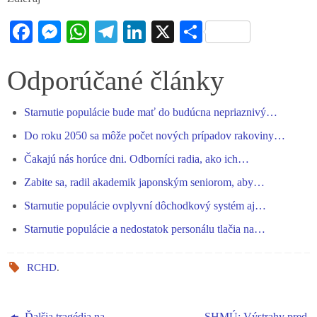
Fa
M
W
Te
Li
X
S
ce
es
ha
le
nk
ha
bo
se
ts
gr
ed
re
Odporúčané články
ok
ng
A
a
In
Starnutie populácie bude mať do budúcna nepriaznivý…
er
pp
m
Do roku 2050 sa môže počet nových prípadov rakoviny…
Čakajú nás horúce dni. Odborníci radia, ako ich…
Zabite sa, radil akademik japonským seniorom, aby…
Starnutie populácie ovplyvní dôchodkový systém aj…
Starnutie populácie a nedostatok personálu tlačia na…
RCHD
.