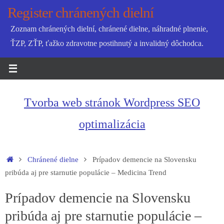
Skip
Register chránených dielní
to
Zoznam chránených dielní, chránené dielne, náhradné plnenie,
content
ŤZP, ZŤP, ťažko zdravotne postihnutý a invalidný dôchodca.
Tvorba web stránok Wordpress SEO
optimalizácia
Home
Chránené dielne
Prípadov demencie na Slovensku
pribúda aj pre starnutie populácie – Medicina Trend
Prípadov demencie na Slovensku
pribúda aj pre starnutie populácie –