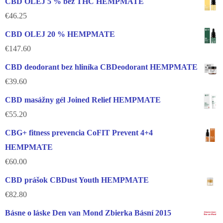
CBD OLEJ 5 % bez THC HEMPMATE
€
46.25
CBD OLEJ 20 % HEMPMATE
€
147.60
CBD deodorant bez hliníka CBDeodorant HEMPMATE
€
39.60
CBD masážny gél Joined Relief HEMPMATE
€
55.20
CBG+ fitness prevencia CoFIT Prevent 4+4
HEMPMATE
€
60.00
CBD prášok CBDust Youth HEMPMATE
€
82.80
Básne o láske Den van Mond Zbierka Básní 2015