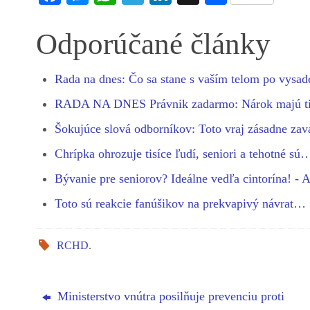
ce
es
ha
le
nk
ha
bo
se
ts
gr
ed
re
Odporúčané články
ok
ng
A
a
In
er
pp
m
Rada na dnes: Čo sa stane s vaším telom po vysa
RADA NA DNES Právnik zadarmo: Nárok majú t
Šokujúce slová odborníkov: Toto vraj zásadne za
Chrípka ohrozuje tisíce ľudí, seniori a tehotné sú
Bývanie pre seniorov? Ideálne vedľa cintorína! - 
Toto sú reakcie fanúšikov na prekvapivý návrat…
RCHD
.
Ministerstvo vnútra posilňuje prevenciu proti