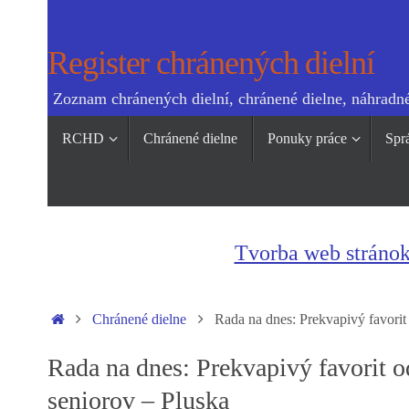
Skip
to
Register chránených dielní
content
Zoznam chránených dielní, chránené dielne, náhradné
Skip
RCHD
Chránené dielne
Ponuky práce
Spr
to
content
Tvorba web stráno
Home
Chránené dielne
Rada na dnes: Prekvapivý favorit
Rada na dnes: Prekvapivý favorit 
seniorov – Pluska