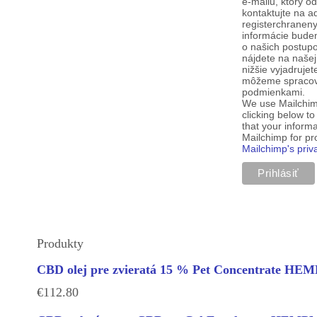
e-mailu, ktorý o
kontaktujte na a
registerchranen
informácie budem
o našich postup
nájdete na našej
nižšie vyjadruje
môžeme spracova
podmienkami.
We use Mailchim
clicking below t
that your informa
Mailchimp for p
Mailchimp's priv
Produkty
CBD olej pre zvieratá 15 % Pet Concentrate H
€
112.80