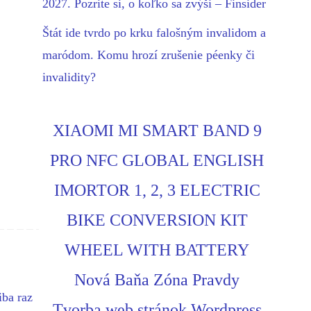
2027. Pozrite si, o koľko sa zvýši – Finsider
Štát ide tvrdo po krku falošným invalidom a
maródom. Komu hrozí zrušenie péenky či
invalidity?
XIAOMI MI SMART BAND 9
PRO NFC GLOBAL ENGLISH
IMORTOR 1, 2, 3 ELECTRIC
BIKE CONVERSION KIT
WHEEL WITH BATTERY
Nová Baňa Zóna Pravdy
iba raz
Tvorba web stránok Wordpress