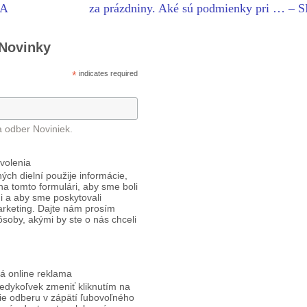
TA
za prázdniny. Aké sú podmienky pri … – 
 Novinky
*
indicates required
a odber Noviniek.
volenia
ých dielní použije informácie,
 na tomto formulári, aby sme boli
i a aby sme poskytovali
arketing. Dajte nám prosím
ôsoby, akými by ste o nás chceli
á online reklama
edykoľvek zmeniť kliknutím na
ie odberu v zápätí ľubovoľného