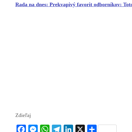
Rada na dnes: Prekvapivý favorit odborníkov: Tot
Zdieľaj
Fa
M
W
Te
Li
X
S