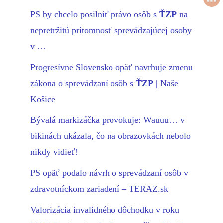
PS by chcelo posilniť právo osôb s
ŤZP
na
nepretržitú prítomnosť sprevádzajúcej osoby
v …
Progresívne Slovensko opäť navrhuje zmenu
zákona o sprevádzaní osôb s
ŤZP
| Naše
Košice
Bývalá markizáčka provokuje: Wauuu… v
bikinách ukázala, čo na obrazovkách nebolo
nikdy vidieť!
PS opäť podalo návrh o sprevádzaní osôb v
zdravotníckom zariadení – TERAZ.sk
Valorizácia invalidného dôchodku v roku