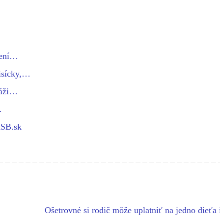
dení…
isícky,…
váži…
…
ASB.sk
Ošetrovné si rodič môže uplatniť na jedno dieťa 