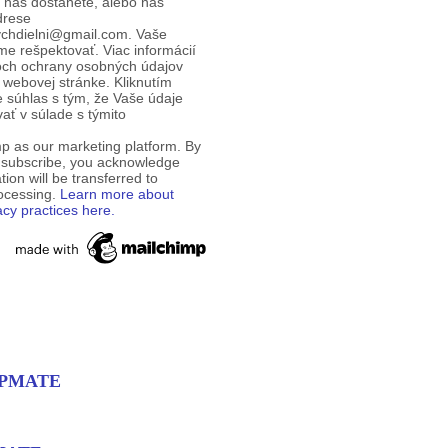
d nás dostanete, alebo nás
drese
ychdielni@gmail.com. Vaše
e rešpektovať. Viac informácií
och ochrany osobných údajov
 webovej stránke. Kliknutím
te súhlas s tým, že Vaše údaje
ť v súlade s týmito
p as our marketing platform. By
o subscribe, you acknowledge
tion will be transferred to
rocessing.
Learn more about
acy practices here.
EMPMATE