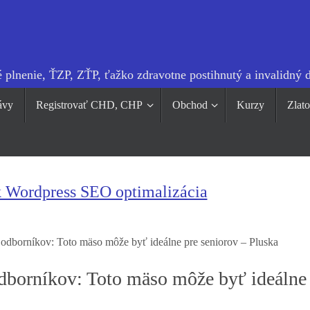
 plnenie, ŤZP, ZŤP, ťažko zdravotne postihnutý a invalidný 
ávy
Registrovať CHD, CHP
Obchod
Kurzy
Zlat
k Wordpress SEO optimalizácia
 odborníkov: Toto mäso môže byť ideálne pre seniorov – Pluska
odborníkov: Toto mäso môže byť ideálne