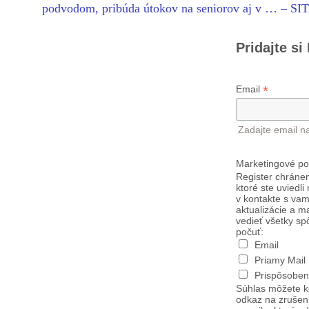
podvodom, pribúda útokov na seniorov aj v … – SI
Pridajte si
*
Email
Zadajte email n
Marketingové po
Register chránen
ktoré ste uviedli
v kontakte s vam
aktualizácie a m
vedieť všetky sp
počuť:
Email
Priamy Mail
Prispôsoben
Súhlas môžete k
odkaz na zrušen