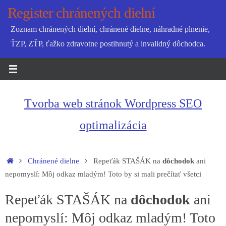
Skip
Register chránených dielní
to
Zoznam chránených dielní, chránené dielne, náhradné plnenie,
content
ŤZP, ZŤP, ťažko zdravotne postihnutý a invalidný dôchodca.
Tvorba web stránok Wordpress SEO
optimalizácia
Home
Chránené dielne
Repeťák STAŠÁK na
dôchodok
ani
nepomyslí: Môj odkaz mladým! Toto by si mali prečítať všetci
Repeťák STAŠÁK na
dôchodok
ani
nepomyslí: Môj odkaz mladým! Toto