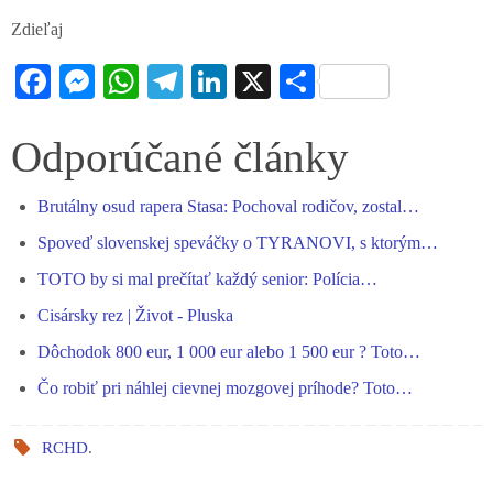
Zdieľaj
Fa
M
W
Te
Li
X
S
ce
es
ha
le
nk
ha
bo
se
ts
gr
ed
re
Odporúčané články
ok
ng
A
a
In
Brutálny osud rapera Stasa: Pochoval rodičov, zostal…
er
pp
m
Spoveď slovenskej speváčky o TYRANOVI, s ktorým…
TOTO by si mal prečítať každý senior: Polícia…
Cisársky rez | Život - Pluska
Dôchodok 800 eur, 1 000 eur alebo 1 500 eur ? Toto…
Čo robiť pri náhlej cievnej mozgovej príhode? Toto…
RCHD
.