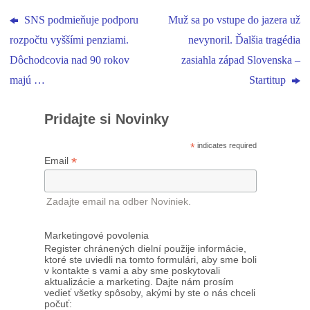
SNS podmieňuje podporu
Muž sa po vstupe do jazera už
rozpočtu vyššími penziami.
nevynoril. Ďalšia tragédia
Dôchodcovia nad 90 rokov
zasiahla západ Slovenska –
majú …
Startitup
Pridajte si Novinky
*
indicates required
*
Email
Zadajte email na odber Noviniek.
Marketingové povolenia
Register chránených dielní použije informácie,
ktoré ste uviedli na tomto formulári, aby sme boli
v kontakte s vami a aby sme poskytovali
aktualizácie a marketing. Dajte nám prosím
vedieť všetky spôsoby, akými by ste o nás chceli
počuť: