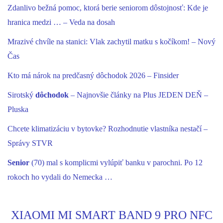
Zdanlivo bežná pomoc, ktorá berie seniorom dôstojnosť: Kde je
hranica medzi … – Veda na dosah
Mrazivé chvíle na stanici: Vlak zachytil matku s kočíkom! – Nový
Čas
Kto má nárok na predčasný dôchodok 2026 – Finsider
Sirotský
dôchodok
– Najnovšie články na Plus JEDEN DEŇ –
Pluska
Chcete klimatizáciu v bytovke? Rozhodnutie vlastníka nestačí –
Správy STVR
Senior
(70) mal s komplicmi vylúpiť banku v parochni. Po 12
rokoch ho vydali do Nemecka …
XIAOMI MI SMART BAND 9 PRO NFC