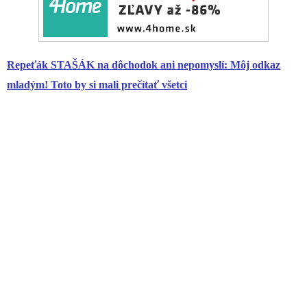
Repeťák STAŠÁK na
dôchodok
ani nepomyslí: Môj odkaz
mladým! Toto by si mali prečítať všetci