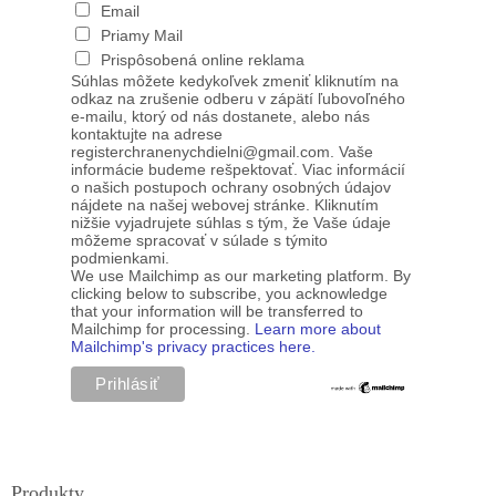
Email
Priamy Mail
Prispôsobená online reklama
Súhlas môžete kedykoľvek zmeniť kliknutím na
odkaz na zrušenie odberu v zápätí ľubovoľného
e-mailu, ktorý od nás dostanete, alebo nás
kontaktujte na adrese
registerchranenychdielni@gmail.com. Vaše
informácie budeme rešpektovať. Viac informácií
o našich postupoch ochrany osobných údajov
nájdete na našej webovej stránke. Kliknutím
nižšie vyjadrujete súhlas s tým, že Vaše údaje
môžeme spracovať v súlade s týmito
podmienkami.
We use Mailchimp as our marketing platform. By
clicking below to subscribe, you acknowledge
that your information will be transferred to
Mailchimp for processing.
Learn more about
Mailchimp's privacy practices here.
Produkty