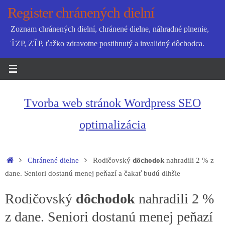
Skip
Register chránených dielní
to
Zoznam chránených dielní, chránené dielne, náhradné plnenie,
content
ŤZP, ZŤP, ťažko zdravotne postihnutý a invalidný dôchodca.
Tvorba web stránok Wordpress SEO
optimalizácia
Home
Chránené dielne
Rodičovský
dôchodok
nahradili 2 % z
dane. Seniori dostanú menej peňazí a čakať budú dlhšie
Rodičovský
dôchodok
nahradili 2 %
z dane. Seniori dostanú menej peňazí