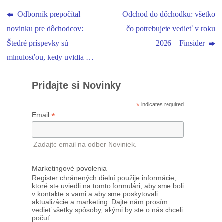
Odborník prepočítal
Odchod do dôchodku: všetko
novinku pre dôchodcov:
čo potrebujete vedieť v roku
Štedré príspevky sú
2026 – Finsider
minulosťou, kedy uvidia …
Pridajte si Novinky
*
indicates required
*
Email
Zadajte email na odber Noviniek.
Marketingové povolenia
Register chránených dielní použije informácie,
ktoré ste uviedli na tomto formulári, aby sme boli
v kontakte s vami a aby sme poskytovali
aktualizácie a marketing. Dajte nám prosím
vedieť všetky spôsoby, akými by ste o nás chceli
počuť: