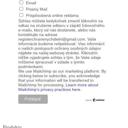
Email
Priamy Mail
Prispôsobená online reklama
Súhlas môžete kedykoľvek zmeniť kliknutím na
odkaz na zrušenie odberu v zápätí ľubovoľného
e-mailu, ktorý od nás dostanete, alebo nás
kontaktujte na adrese
registerchranenychdielni@gmail.com. Vaše
informácie budeme rešpektovať. Viac informácií
o našich postupoch ochrany osobných údajov
nájdete na našej webovej stránke. Kliknutím
nižšie vyjadrujete súhlas s tým, že Vaše údaje
môžeme spracovať v súlade s týmito
podmienkami.
We use Mailchimp as our marketing platform. By
clicking below to subscribe, you acknowledge
that your information will be transferred to
Mailchimp for processing.
Learn more about
Mailchimp's privacy practices here.
Produkty