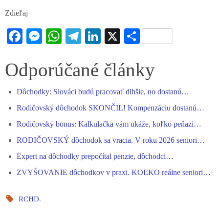
Zdieľaj
Fa
M
W
Te
Li
X
S
ce
es
ha
le
nk
ha
bo
se
ts
gr
ed
re
Odporúčané články
ok
ng
A
a
In
Dôchodky: Slováci budú pracovať dlhšie, no dostanú…
er
pp
m
Rodičovský dôchodok SKONČIL! Kompenzáciu dostanú…
Rodičovský bonus: Kalkulačka vám ukáže, koľko peňazí…
RODIČOVSKÝ dôchodok sa vracia. V roku 2026 seniori…
Expert na dôchodky prepočítal penzie, dôchodci…
ZVYŠOVANIE dôchodkov v praxi. KOĽKO reálne seniori…
RCHD
.