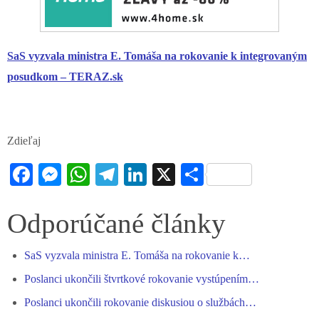
SaS vyzvala ministra E. Tomáša na rokovanie k integrovaným
posudkom – TERAZ.sk
Zdieľaj
Fa
M
W
Te
Li
X
S
ce
es
ha
le
nk
ha
bo
se
ts
gr
ed
re
Odporúčané články
ok
ng
A
a
In
SaS vyzvala ministra E. Tomáša na rokovanie k…
er
pp
m
Poslanci ukončili štvrtkové rokovanie vystúpením…
Poslanci ukončili rokovanie diskusiou o službách…