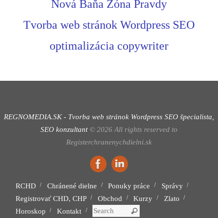
Nová Baňa Zóna Pravdy
Tvorba web stránok Wordpress SEO
optimalizácia copywriter
REGNOMEDIA.SK - Tvorba web stránok Wordpress
SEO špecialista,
SEO konzultant
©
2026
All rights reserved to
Registerchranenychdielni.sk
RCHD
Chránené dielne
Ponuky práce
Správy
Registrovať CHD, CHP
Obchod
Kurzy
Zlato
Search for:
Horoskop
Kontakt
Search