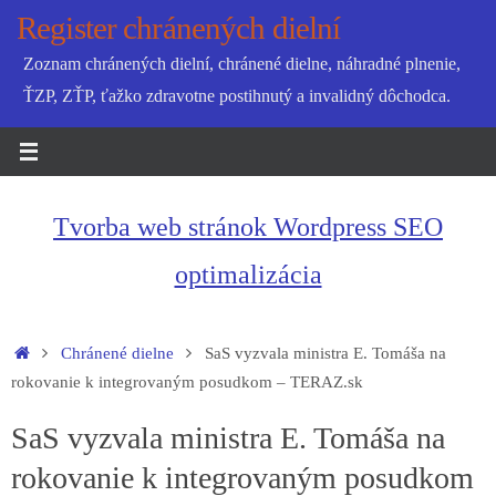
Skip
Register chránených dielní
to
Zoznam chránených dielní, chránené dielne, náhradné plnenie,
content
ŤZP, ZŤP, ťažko zdravotne postihnutý a invalidný dôchodca.
Tvorba web stránok Wordpress SEO
optimalizácia
Home
Chránené dielne
SaS vyzvala ministra E. Tomáša na
rokovanie k integrovaným posudkom – TERAZ.sk
SaS vyzvala ministra E. Tomáša na
rokovanie k integrovaným posudkom