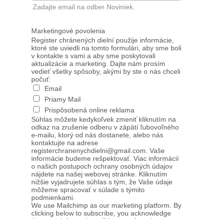
Zadajte email na odber Noviniek.
Marketingové povolenia
Register chránených dielní použije informácie,
ktoré ste uviedli na tomto formulári, aby sme boli
v kontakte s vami a aby sme poskytovali
aktualizácie a marketing. Dajte nám prosím
vedieť všetky spôsoby, akými by ste o nás chceli
počuť:
Email
Priamy Mail
Prispôsobená online reklama
Súhlas môžete kedykoľvek zmeniť kliknutím na
odkaz na zrušenie odberu v zápätí ľubovoľného
e-mailu, ktorý od nás dostanete, alebo nás
kontaktujte na adrese
registerchranenychdielni@gmail.com. Vaše
informácie budeme rešpektovať. Viac informácií
o našich postupoch ochrany osobných údajov
nájdete na našej webovej stránke. Kliknutím
nižšie vyjadrujete súhlas s tým, že Vaše údaje
môžeme spracovať v súlade s týmito
podmienkami.
We use Mailchimp as our marketing platform. By
clicking below to subscribe, you acknowledge