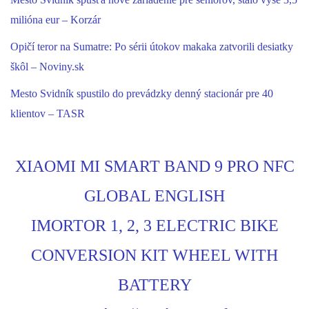
Mesto Svidník spúšťa nové zariadenie pre seniorov, stálo vyše 3,5
milióna eur – Korzár
Opičí teror na Sumatre: Po sérii útokov makaka zatvorili desiatky
škôl – Noviny.sk
Mesto Svidník spustilo do prevádzky denný stacionár pre 40
klientov – TASR
XIAOMI MI SMART BAND 9 PRO NFC
GLOBAL ENGLISH
IMORTOR 1, 2, 3 ELECTRIC BIKE
CONVERSION KIT WHEEL WITH
BATTERY