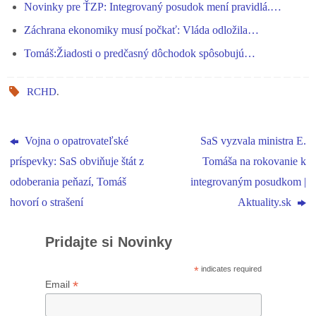
Novinky pre ŤZP: Integrovaný posudok mení pravidlá.…
Záchrana ekonomiky musí počkať: Vláda odložila…
Tomáš:Žiadosti o predčasný dôchodok spôsobujú…
RCHD
.
Vojna o opatrovateľské
SaS vyzvala ministra E.
príspevky: SaS obviňuje štát z
Tomáša na rokovanie k
odoberania peňazí, Tomáš
integrovaným posudkom |
hovorí o strašení
Aktuality.sk
Pridajte si Novinky
*
indicates required
*
Email