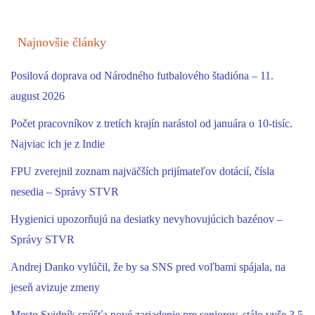
Najnovšie články
Posilová doprava od Národného futbalového štadióna – 11.
august 2026
Počet pracovníkov z tretích krajín narástol od januára o 10-tisíc.
Najviac ich je z Indie
FPU zverejnil zoznam najväčších prijímateľov dotácií, čísla
nesedia – Správy STVR
Hygienici upozorňujú na desiatky nevyhovujúcich bazénov –
Správy STVR
Andrej Danko vylúčil, že by sa SNS pred voľbami spájala, na
jeseň avizuje zmeny