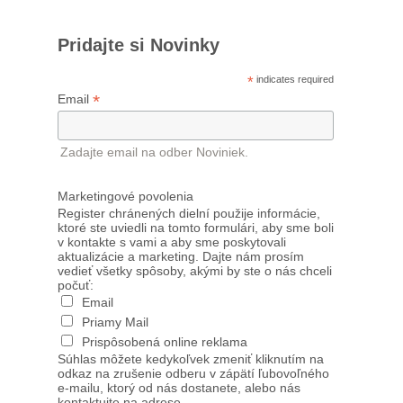
Pridajte si Novinky
*
indicates required
*
Email
Zadajte email na odber Noviniek.
Marketingové povolenia
Register chránených dielní použije informácie,
ktoré ste uviedli na tomto formulári, aby sme boli
v kontakte s vami a aby sme poskytovali
aktualizácie a marketing. Dajte nám prosím
vedieť všetky spôsoby, akými by ste o nás chceli
počuť:
Email
Priamy Mail
Prispôsobená online reklama
Súhlas môžete kedykoľvek zmeniť kliknutím na
odkaz na zrušenie odberu v zápätí ľubovoľného
e-mailu, ktorý od nás dostanete, alebo nás
kontaktujte na adrese