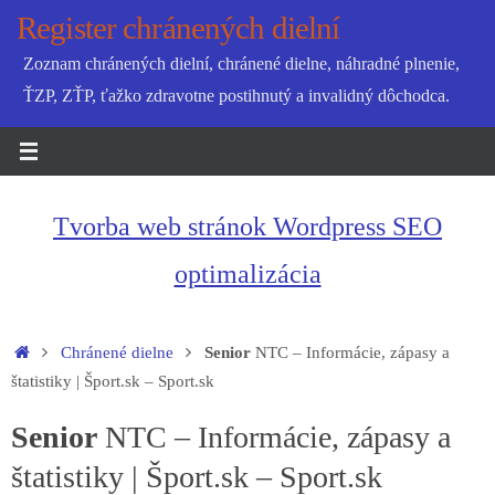
Skip
Register chránených dielní
to
Zoznam chránených dielní, chránené dielne, náhradné plnenie,
content
ŤZP, ZŤP, ťažko zdravotne postihnutý a invalidný dôchodca.
Tvorba web stránok Wordpress SEO
optimalizácia
Home
Chránené dielne
Senior
NTC – Informácie, zápasy a
štatistiky | Šport.sk – Sport.sk
Senior
NTC – Informácie, zápasy a
štatistiky | Šport.sk – Sport.sk