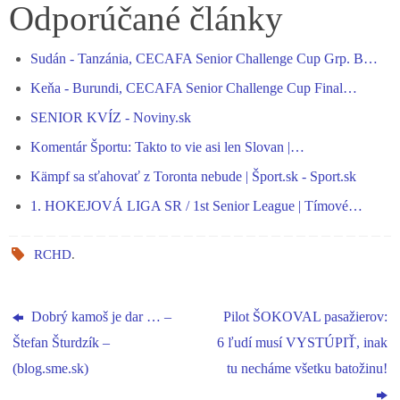
bo
se
ts
gr
ed
re
Odporúčané články
ok
ng
A
a
In
Sudán - Tanzánia, CECAFA Senior Challenge Cup Grp. B…
er
pp
m
Keňa - Burundi, CECAFA Senior Challenge Cup Final…
SENIOR KVÍZ - Noviny.sk
Komentár Športu: Takto to vie asi len Slovan |…
Kämpf sa sťahovať z Toronta nebude | Šport.sk - Sport.sk
1. HOKEJOVÁ LIGA SR / 1st Senior League | Tímové…
RCHD
.
Dobrý kamoš je dar … –
Pilot ŠOKOVAL pasažierov:
Štefan Šturdzík –
6 ľudí musí VYSTÚPIŤ, inak
(blog.sme.sk)
tu necháme všetku batožinu!