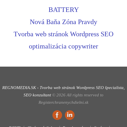
BATTERY
Nová Baňa Zóna Pravdy
Tvorba web stránok Wordpress SEO
optimalizácia copywriter
REGNOMEDIA.SK - Tvorba web stránok Wordpress
SEO špecialista,
SEO konzultant
©
2026
All rights reserved to
Registerchranenychdielni.sk