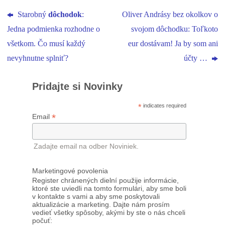
Starobný
dôchodok
:
Oliver Andrásy bez okolkov o
Jedna podmienka rozhodne o
svojom dôchodku: Toľkoto
všetkom. Čo musí každý
eur dostávam! Ja by som ani
nevyhnutne splniť?
účty …
Pridajte si Novinky
*
indicates required
*
Email
Zadajte email na odber Noviniek.
Marketingové povolenia
Register chránených dielní použije informácie,
ktoré ste uviedli na tomto formulári, aby sme boli
v kontakte s vami a aby sme poskytovali
aktualizácie a marketing. Dajte nám prosím
vedieť všetky spôsoby, akými by ste o nás chceli
počuť: