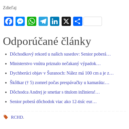
Zdieľaj
Fa
M
W
Te
Li
X
S
ce
es
ha
le
nk
ha
bo
se
ts
gr
ed
re
Odporúčané články
ok
ng
A
a
In
Dôchodkový rekord u našich susedov: Senior poberá…
er
pp
m
Ministerstvo vnútra priznalo nečakaný výpadok…
Dychberúci objav v Šuranoch: Nález má 100 cm a je z…
Škôlkar († 5) zomrel počas prespávačky u kamaráta:…
Dôchodca Andrej je smetiar s titulom inžiniera!…
Senior poberá dôchodok viac ako 12-tisíc eur…
RCHD
.