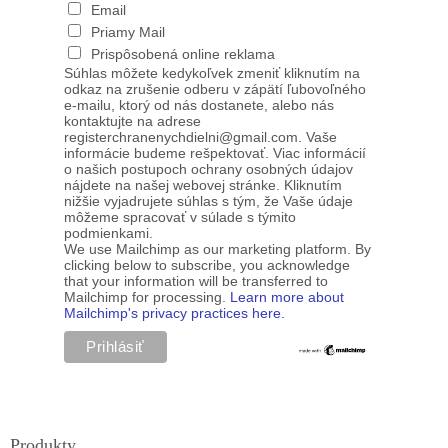
Email
Priamy Mail
Prispôsobená online reklama
Súhlas môžete kedykoľvek zmeniť kliknutím na
odkaz na zrušenie odberu v zápätí ľubovoľného
e-mailu, ktorý od nás dostanete, alebo nás
kontaktujte na adrese
registerchranenychdielni@gmail.com. Vaše
informácie budeme rešpektovať. Viac informácií
o našich postupoch ochrany osobných údajov
nájdete na našej webovej stránke. Kliknutím
nižšie vyjadrujete súhlas s tým, že Vaše údaje
môžeme spracovať v súlade s týmito
podmienkami.
We use Mailchimp as our marketing platform. By
clicking below to subscribe, you acknowledge
that your information will be transferred to
Mailchimp for processing.
Learn more about
Mailchimp's privacy practices here.
Produkty