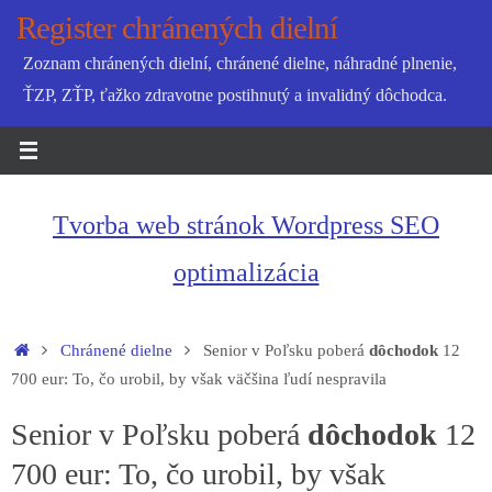
Skip
Register chránených dielní
to
Zoznam chránených dielní, chránené dielne, náhradné plnenie,
content
ŤZP, ZŤP, ťažko zdravotne postihnutý a invalidný dôchodca.
Tvorba web stránok Wordpress SEO
optimalizácia
Home
Chránené dielne
Senior v Poľsku poberá
dôchodok
12
700 eur: To, čo urobil, by však väčšina ľudí nespravila
Senior v Poľsku poberá
dôchodok
12
700 eur: To, čo urobil, by však