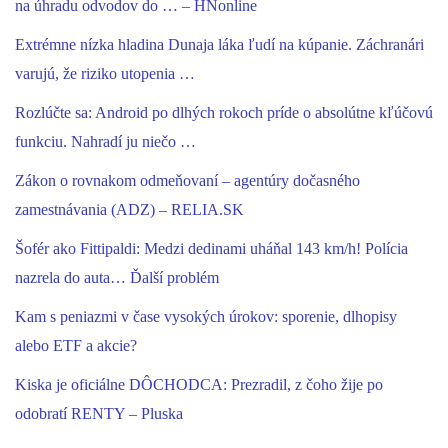
na úhradu odvodov do … – HNonline
Extrémne nízka hladina Dunaja láka ľudí na kúpanie. Záchranári
varujú, že riziko utopenia …
Rozlúčte sa: Android po dlhých rokoch príde o absolútne kľúčovú
funkciu. Nahradí ju niečo …
Zákon o rovnakom odmeňovaní – agentúry dočasného
zamestnávania (ADZ) – RELIA.SK
Šofér ako Fittipaldi: Medzi dedinami uháňal 143 km/h! Polícia
nazrela do auta… Ďalší problém
Kam s peniazmi v čase vysokých úrokov: sporenie, dlhopisy
alebo ETF a akcie?
Kiska je oficiálne DÔCHODCA: Prezradil, z čoho žije po
odobratí RENTY – Pluska