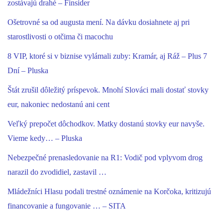
zostávajú drahé – Finsider
Ošetrovné sa od augusta mení. Na dávku dosiahnete aj pri
starostlivosti o otčima či macochu
8 VIP, ktoré si v biznise vylámali zuby: Kramár, aj Ráž – Plus 7
Dní – Pluska
Štát zrušil dôležitý príspevok. Mnohí Slováci mali dostať stovky
eur, nakoniec nedostanú ani cent
Veľký prepočet dôchodkov. Matky dostanú stovky eur navyše.
Vieme kedy… – Pluska
Nebezpečné prenasledovanie na R1: Vodič pod vplyvom drog
narazil do zvodidiel, zastavil …
Mládežníci Hlasu podali trestné oznámenie na Korčoka, kritizujú
financovanie a fungovanie … – SITA