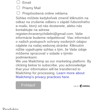
Email
Priamy Mail
Prispôsobená online reklama
Súhlas môžete kedykoľvek zmeniť kliknutím na
odkaz na zrušenie odberu v zápätí ľubovoľného
e-mailu, ktorý od nás dostanete, alebo nás
kontaktujte na adrese
registerchranenychdielni@gmail.com. Vaše
informácie budeme rešpektovať. Viac informácií
o našich postupoch ochrany osobných údajov
nájdete na našej webovej stránke. Kliknutím
nižšie vyjadrujete súhlas s tým, že Vaše údaje
môžeme spracovať v súlade s týmito
podmienkami.
We use Mailchimp as our marketing platform. By
clicking below to subscribe, you acknowledge
that your information will be transferred to
Mailchimp for processing.
Learn more about
Mailchimp's privacy practices here.
Produkty