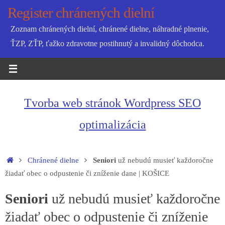
Skip
Register chránených dielní
to
Zoznam chránených dielní, chránené dielne, náhradné plnenie,
content
ŤZP, ZŤP, ťažko zdravotne postihnutý a invalidný dôchodca.
Tvorba web stránok Wordpress SEO
optimalizácia
Home
Chránené dielne
Seniori
už nebudú musieť každoročne
žiadať obec o odpustenie či zníženie dane | KOŠICE
Seniori
už nebudú musieť každoročne
žiadať obec o odpustenie či zníženie