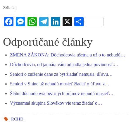
Zdieľaj
Fa
M
W
Te
Li
X
S
ce
es
ha
le
nk
ha
bo
se
ts
gr
ed
re
Odporúčané články
ok
ng
A
a
In
ZMENA ZÁKONA: Dôchodcovia ušetria a už o to nebudú…
er
pp
m
Dôchodcovia, od januára vám odpadla jedna povinnosť:…
Seniori o zníženie dane za byt žiadať nemusia, úľavu…
Seniori v Snine už nebudú musieť žiadať o úľavu z…
Štátni dôchodcovia bez iných príjmov nebudú musieť…
Významná skupina Slovákov vie teraz žiadať o…
RCHD
.