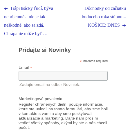
Trápi tisícky ľudí, býva
Dôchodky od začiatku
nepríjemné a nie je tak
budúceho roka stúpnu –
neškodné, ako sa zdá.
KOŠICE: DNES
Chrápanie môže byť …
Pridajte si Novinky
*
indicates required
*
Email
Zadajte email na odber Noviniek.
Marketingové povolenia
Register chránených dielní použije informácie,
ktoré ste uviedli na tomto formulári, aby sme boli
v kontakte s vami a aby sme poskytovali
aktualizácie a marketing. Dajte nám prosím
vedieť všetky spôsoby, akými by ste o nás chceli
počuť: