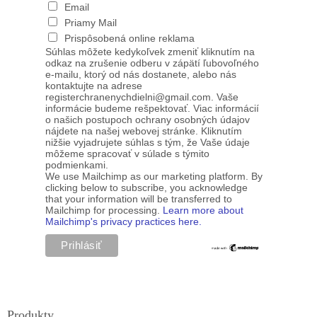
Email
Priamy Mail
Prispôsobená online reklama
Súhlas môžete kedykoľvek zmeniť kliknutím na
odkaz na zrušenie odberu v zápätí ľubovoľného
e-mailu, ktorý od nás dostanete, alebo nás
kontaktujte na adrese
registerchranenychdielni@gmail.com. Vaše
informácie budeme rešpektovať. Viac informácií
o našich postupoch ochrany osobných údajov
nájdete na našej webovej stránke. Kliknutím
nižšie vyjadrujete súhlas s tým, že Vaše údaje
môžeme spracovať v súlade s týmito
podmienkami.
We use Mailchimp as our marketing platform. By
clicking below to subscribe, you acknowledge
that your information will be transferred to
Mailchimp for processing.
Learn more about
Mailchimp's privacy practices here.
Produkty