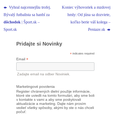
Vyhral najcennejšiu trofej.
Koniec výhovoriek a mzdovej
Bývalý futbalista sa hanbí za
hmly: Od júna sa dozviete,
dôchodok
| Šport.sk –
koľko berie váš kolega –
Sport.sk
Peniaze.sk
Pridajte si Novinky
*
indicates required
*
Email
Zadajte email na odber Noviniek.
Marketingové povolenia
Register chránených dielní použije informácie,
ktoré ste uviedli na tomto formulári, aby sme boli
v kontakte s vami a aby sme poskytovali
aktualizácie a marketing. Dajte nám prosím
vedieť všetky spôsoby, akými by ste o nás chceli
počuť: