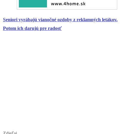
Seniori
vyrábajú vianočné ozdoby z reklamných letákov.
Potom ich darujú pre radosť
Zdieľaj