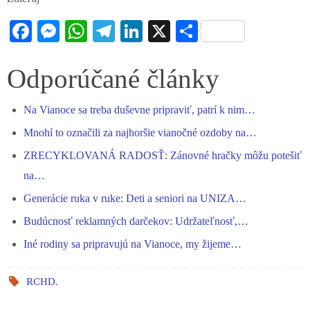
Fa
M
W
Te
Li
X
S
ce
es
ha
le
nk
ha
bo
se
ts
gr
ed
re
Odporúčané články
ok
ng
A
a
In
Na Vianoce sa treba duševne pripraviť, patrí k nim…
er
pp
m
Mnohí to označili za najhoršie vianočné ozdoby na…
ZRECYKLOVANÁ RADOSŤ: Zánovné hračky môžu potešiť
na…
Generácie ruka v ruke: Deti a seniori na UNIZA…
Budúcnosť reklamných darčekov: Udržateľnosť,…
Iné rodiny sa pripravujú na Vianoce, my žijeme…
RCHD
.