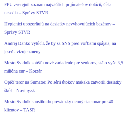
FPU zverejnil zoznam najväčších prijímateľov dotácií, čísla
nesedia – Správy STVR
Hygienici upozorňujú na desiatky nevyhovujúcich bazénov –
Správy STVR
Andrej Danko vylúčil, že by sa SNS pred voľbami spájala, na
jeseň avizuje zmeny
Mesto Svidník spúšťa nové zariadenie pre seniorov, stálo vyše 3,5
milióna eur – Korzár
Opičí teror na Sumatre: Po sérii útokov makaka zatvorili desiatky
škôl – Noviny.sk
Mesto Svidník spustilo do prevádzky denný stacionár pre 40
klientov – TASR