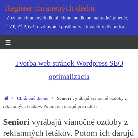
Skip
Register chránených dielní
to
Zoznam chránených dielní, chránené dielne, náhradné plnenie,
content
ŤZP, ZŤP, ťažko zdravotne postihnutý a invalidný dôchodca.
Tvorba web stránok Wordpress SEO
optimalizácia
Home
Chránené dielne
Seniori
vyrábajú vianočné ozdoby z
reklamných letákov. Potom ich darujú pre radosť
Seniori
vyrábajú vianočné ozdoby z
reklamných letákov. Potom ich darujú