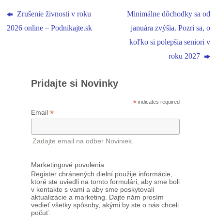
Zrušenie živnosti v roku
Minimálne dôchodky sa od
2026 online – Podnikajte.sk
januára zvýšia. Pozri sa, o
koľko si polepšia seniori v
roku 2027
Pridajte si Novinky
*
indicates required
*
Email
Zadajte email na odber Noviniek.
Marketingové povolenia
Register chránených dielní použije informácie,
ktoré ste uviedli na tomto formulári, aby sme boli
v kontakte s vami a aby sme poskytovali
aktualizácie a marketing. Dajte nám prosím
vedieť všetky spôsoby, akými by ste o nás chceli
počuť: