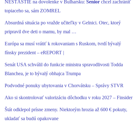
NEŠŤASTIE na dovolenke v Bulharsku:
Senior
chcel zachrániť
topiaceho sa, sám ZOMREL
Absurdná situácia po vražde učiteľky v Gelnici. Otec, ktorý
pripravil dve deti o mamu, by mal …
Európa sa musí vrátiť k rokovaniam s Ruskom, tvrdí bývalý
fínsky prezident – eREPORT |
Senát USA schválil do funkcie ministra spravodlivosti Todda
Blanchea, je to bývalý obhajca Trumpa
Podvodné ponuky ubytovania v Chorvátsku – Správy STVR
Ako si skontrolovať valorizáciu dôchodku v roku 2027 – Finsider
Štát odklepol prísne zmeny. Niektorým hrozia až 600 € pokuty,
ukladať sa budú opakovane