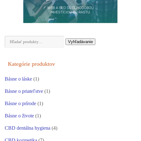
Hľadať:
Vyhľadávanie
Kategórie produktov
Básne o láske
(1)
Básne o priateľstve
(1)
Básne o prírode
(1)
Básne o živote
(1)
CBD dentálna hygiena
(4)
CBD kozmetika
(7)