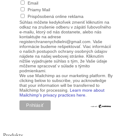
Email
Priamy Mail
Prispôsobená online reklama
Súhlas môžete kedykoľvek zmeniť kliknutím na
odkaz na zrušenie odberu v zápätí ľubovoľného
e-mailu, ktorý od nás dostanete, alebo nás
kontaktujte na adrese
registerchranenychdielni@gmail.com. Vaše
informácie budeme rešpektovať. Viac informácií
o našich postupoch ochrany osobných údajov
nájdete na našej webovej stránke. Kliknutím
nižšie vyjadrujete súhlas s tým, že Vaše údaje
môžeme spracovať v súlade s týmito
podmienkami.
We use Mailchimp as our marketing platform. By
clicking below to subscribe, you acknowledge
that your information will be transferred to
Mailchimp for processing.
Learn more about
Mailchimp's privacy practices here.
Produkty