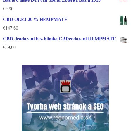
Básne o láske Den van Mond Zbierka Básní 2015
€
9.90
CBD OLEJ 20 % HEMPMATE
€
147.60
CBD deodorant bez hliníka CBDeodorant HEMPMATE
€
39.60