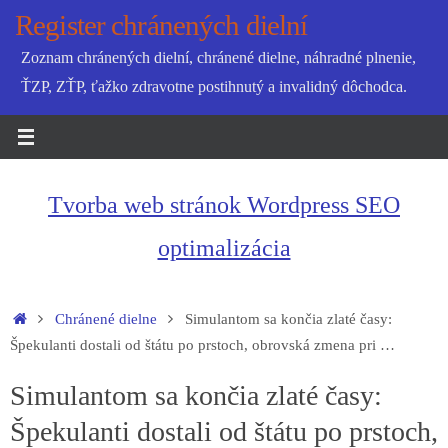
Skip
Register chránených dielní
to
Zoznam chránených dielní, chránené dielne, náhradné plnenie,
content
ŤZP, ZŤP, ťažko zdravotne postihnutý a invalidný dôchodca.
Tvorba web stránok Wordpress SEO
optimalizácia
Home
Chránené dielne
Simulantom sa končia zlaté časy:
Špekulanti dostali od štátu po prstoch, obrovská zmena pri …
Simulantom sa končia zlaté časy:
Špekulanti dostali od štátu po prstoch,