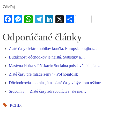
Zdieľaj
Fa
M
W
Te
Li
X
S
ce
es
ha
le
nk
ha
bo
se
ts
gr
ed
re
Odporúčané články
ok
ng
A
a
In
Zlaté časy elektromobilov končia. Európska krajina…
er
pp
m
Budúcnosť dôchodkov je neistá. Štatistiky a…
Masívna čistka v PN-kách: Sociálna poisťovňa klepla…
Zlaté časy pre mladé ženy? - Poľnoinfo.sk
Dôchodcovia spomínajú na zlaté časy v bývalom režime. . .
Srdcom 3. – Zlaté časy zdravotníctva, ale nie…
RCHD
.