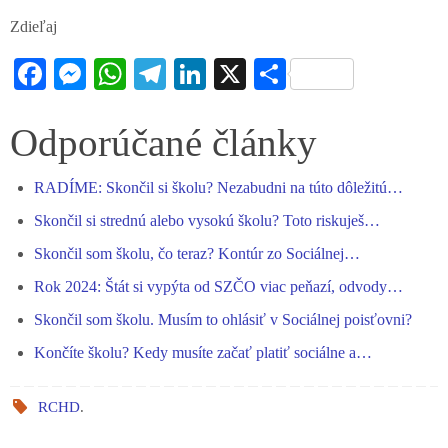
Zdieľaj
Fa
M
W
Te
Li
X
S
ce
es
ha
le
nk
ha
bo
se
ts
gr
ed
re
Odporúčané články
ok
ng
A
a
In
RADÍME: Skončil si školu? Nezabudni na túto dôležitú…
er
pp
m
Skončil si strednú alebo vysokú školu? Toto riskuješ…
Skončil som školu, čo teraz? Kontúr zo Sociálnej…
Rok 2024: Štát si vypýta od SZČO viac peňazí, odvody…
Skončil som školu. Musím to ohlásiť v Sociálnej poisťovni?
Končíte školu? Kedy musíte začať platiť sociálne a…
RCHD
.