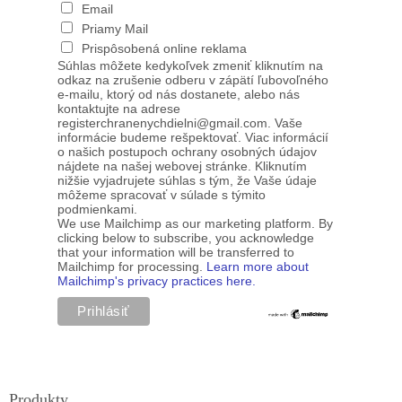
Email
Priamy Mail
Prispôsobená online reklama
Súhlas môžete kedykoľvek zmeniť kliknutím na
odkaz na zrušenie odberu v zápätí ľubovoľného
e-mailu, ktorý od nás dostanete, alebo nás
kontaktujte na adrese
registerchranenychdielni@gmail.com. Vaše
informácie budeme rešpektovať. Viac informácií
o našich postupoch ochrany osobných údajov
nájdete na našej webovej stránke. Kliknutím
nižšie vyjadrujete súhlas s tým, že Vaše údaje
môžeme spracovať v súlade s týmito
podmienkami.
We use Mailchimp as our marketing platform. By
clicking below to subscribe, you acknowledge
that your information will be transferred to
Mailchimp for processing.
Learn more about
Mailchimp's privacy practices here.
Produkty