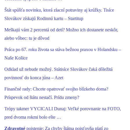
Štát spúšťa novinku, ktorá zlacní potraviny aj krúžky. Tisíce
Slovákov získajú Rodinnú kartu – Startitup
Meškajú vám 2 percentá od detí? Možno ich dostanete neskôr,
alebo vôbec: tu je dôvod
Práca po 67. roku života sa stáva bežnou praxou v Holandsku –
Naše Košice
Odklad už nebude možný. Státisíce Slovákov čaká dôležitá
povinnosť do konca júna – Azet
Finančné rady: Chcete opatrovať svojho blízkeho doma?
Príspevok od štátu nestačí. Prídu zmeny?
Trópy takmer VYCICALI Dunaj: Veľké porovnanie na FOTO,
pred dvoma rokmi bolo ešte …
Zdravotné
poistenie: Za chyby štátna poisťovňa platí zo