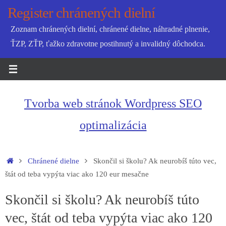
Skip
Register chránených dielní
to
Zoznam chránených dielní, chránené dielne, náhradné plnenie,
content
ŤZP, ZŤP, ťažko zdravotne postihnutý a invalidný dôchodca.
Tvorba web stránok Wordpress SEO
optimalizácia
Home
Chránené dielne
Skončil si školu? Ak neurobíš túto vec,
štát od teba vypýta viac ako 120 eur mesačne
Skončil si školu? Ak neurobíš túto
vec, štát od teba vypýta viac ako 120