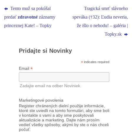
Tento muž sa pokúšal
Tragická smrť slávneho
predať
zdravotné
záznamy
speváka (†32): Ľudia neveria,
princeznej Kate! – Topky
že išlo o nehodu! – galéria |
Topky.sk
Pridajte si Novinky
*
indicates required
*
Email
Zadajte email na odber Noviniek.
Marketingové povolenia
Register chránených dielní použije informácie,
ktoré ste uviedli na tomto formulári, aby sme boli
v kontakte s vami a aby sme poskytovali
aktualizácie a marketing. Dajte nám prosím
vedieť všetky spôsoby, akými by ste o nás chceli
počuť: