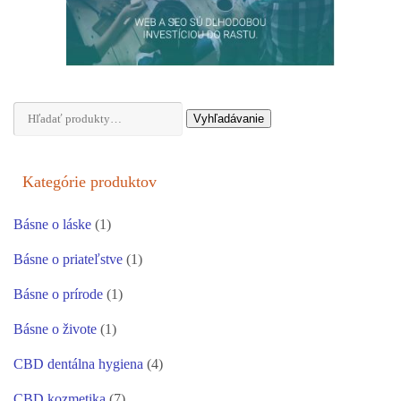
Hľadať:
Vyhľadávanie
Kategórie produktov
Básne o láske
(1)
Básne o priateľstve
(1)
Básne o prírode
(1)
Básne o živote
(1)
CBD dentálna hygiena
(4)
CBD kozmetika
(7)