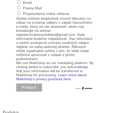
Email
Priamy Mail
Prispôsobená online reklama
Súhlas môžete kedykoľvek zmeniť kliknutím na
odkaz na zrušenie odberu v zápätí ľubovoľného
e-mailu, ktorý od nás dostanete, alebo nás
kontaktujte na adrese
registerchranenychdielni@gmail.com. Vaše
informácie budeme rešpektovať. Viac informácií
o našich postupoch ochrany osobných údajov
nájdete na našej webovej stránke. Kliknutím
nižšie vyjadrujete súhlas s tým, že Vaše údaje
môžeme spracovať v súlade s týmito
podmienkami.
We use Mailchimp as our marketing platform. By
clicking below to subscribe, you acknowledge
that your information will be transferred to
Mailchimp for processing.
Learn more about
Mailchimp's privacy practices here.
Produkty