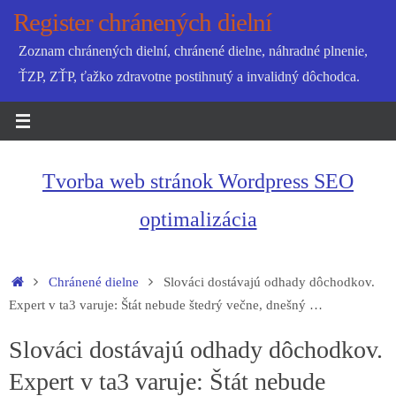
Skip
Register chránených dielní
to
Zoznam chránených dielní, chránené dielne, náhradné plnenie,
content
ŤZP, ZŤP, ťažko zdravotne postihnutý a invalidný dôchodca.
Tvorba web stránok Wordpress SEO
optimalizácia
Home
Chránené dielne
Slováci dostávajú odhady dôchodkov.
Expert v ta3 varuje: Štát nebude štedrý večne, dnešný …
Slováci dostávajú odhady dôchodkov.
Expert v ta3 varuje: Štát nebude