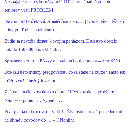
Nespájajte to len s horúčavami! TOTO nenápadné potenie u
seniorov veští PROBLÉM
Slavomíra Henčeková: Amatérčina alebo… | Komentáre | .týždeň
– iný pohľad na spoločnosť
Ľudia sa nevedia dostať k svojim peniazom. Družstvo dostalo
pokutu 150 000 eur. Od ľudí …
Sprísnená kontrola PN-ky a invalidného dôchodku – Zem&Vek
Dokážu tieto indexy predpovedať, čo sa stane na burze? Takto ich
môže využiť bežný investor
Známa herečka zostala ako obarená! Poukázala na problém:
Namiesto pomoci… Vypadni …
Prvá platba mikroodvodu sa blíži. Živnostníci majú posledné dni
na úhradu odvodov do … – HNonline