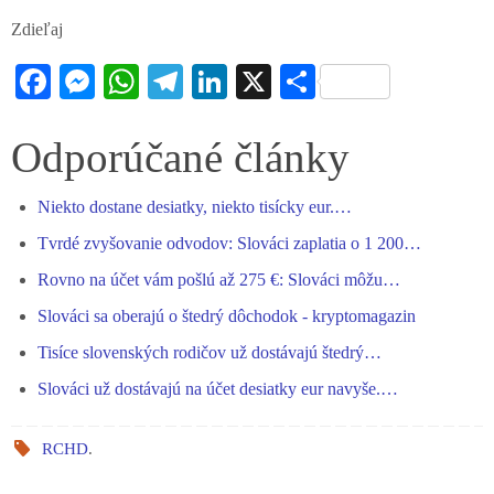
Zdieľaj
Fa
M
W
Te
Li
X
S
ce
es
ha
le
nk
ha
bo
se
ts
gr
ed
re
Odporúčané články
ok
ng
A
a
In
Niekto dostane desiatky, niekto tisícky eur.…
er
pp
m
Tvrdé zvyšovanie odvodov: Slováci zaplatia o 1 200…
Rovno na účet vám pošlú až 275 €: Slováci môžu…
Slováci sa oberajú o štedrý dôchodok - kryptomagazin
Tisíce slovenských rodičov už dostávajú štedrý…
Slováci už dostávajú na účet desiatky eur navyše.…
RCHD
.