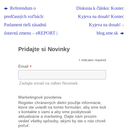
Referendum o
Diskusia k článku: Koniec
predčasných voľbách:
Kyjeva na dosah! Koniec
Parlament rieši zásadnú
Kyjeva na dosah! –
ústavnú zmenu – eREPORT |
blog.sme.sk
Pridajte si Novinky
*
indicates required
*
Email
Zadajte email na odber Noviniek.
Marketingové povolenia
Register chránených dielní použije informácie,
ktoré ste uviedli na tomto formulári, aby sme boli
v kontakte s vami a aby sme poskytovali
aktualizácie a marketing. Dajte nám prosím
vedieť všetky spôsoby, akými by ste o nás chceli
počuť: