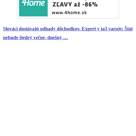
Slováci dostávajú odhady dôchodkov. Expert v ta3 varuje: Štát
nebude štedrý večne, dnešný …