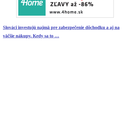
Slováci investujú najmä pre zabezpečenie dôchodku a aj na
väčšie nákupy. Kedy sa to …