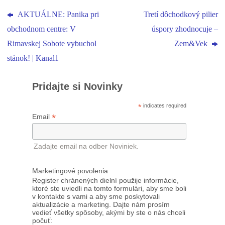
AKTUÁLNE: Panika pri
Tretí dôchodkový pilier
obchodnom centre: V
úspory zhodnocuje –
Rimavskej Sobote vybuchol
Zem&Vek
stánok! | Kanal1
Pridajte si Novinky
*
indicates required
*
Email
Zadajte email na odber Noviniek.
Marketingové povolenia
Register chránených dielní použije informácie,
ktoré ste uviedli na tomto formulári, aby sme boli
v kontakte s vami a aby sme poskytovali
aktualizácie a marketing. Dajte nám prosím
vedieť všetky spôsoby, akými by ste o nás chceli
počuť: