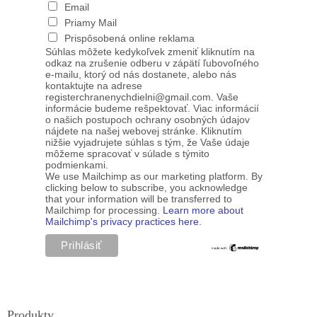
Email
Priamy Mail
Prispôsobená online reklama
Súhlas môžete kedykoľvek zmeniť kliknutím na
odkaz na zrušenie odberu v zápätí ľubovoľného
e-mailu, ktorý od nás dostanete, alebo nás
kontaktujte na adrese
registerchranenychdielni@gmail.com. Vaše
informácie budeme rešpektovať. Viac informácií
o našich postupoch ochrany osobných údajov
nájdete na našej webovej stránke. Kliknutím
nižšie vyjadrujete súhlas s tým, že Vaše údaje
môžeme spracovať v súlade s týmito
podmienkami.
We use Mailchimp as our marketing platform. By
clicking below to subscribe, you acknowledge
that your information will be transferred to
Mailchimp for processing.
Learn more about
Mailchimp's privacy practices here.
Produkty