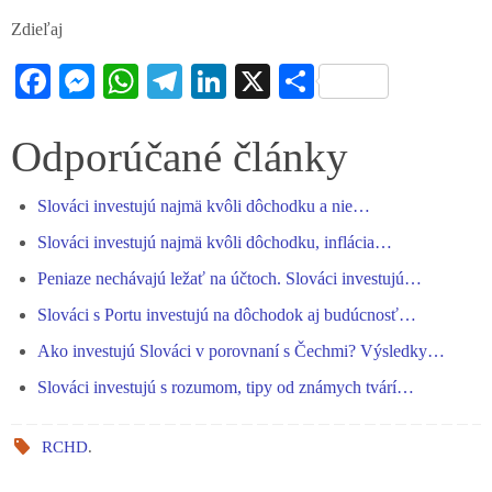
Zdieľaj
Fa
M
W
Te
Li
X
S
ce
es
ha
le
nk
ha
bo
se
ts
gr
ed
re
Odporúčané články
ok
ng
A
a
In
Slováci investujú najmä kvôli dôchodku a nie…
er
pp
m
Slováci investujú najmä kvôli dôchodku, inflácia…
Peniaze nechávajú ležať na účtoch. Slováci investujú…
Slováci s Portu investujú na dôchodok aj budúcnosť…
Ako investujú Slováci v porovnaní s Čechmi? Výsledky…
Slováci investujú s rozumom, tipy od známych tvárí…
RCHD
.