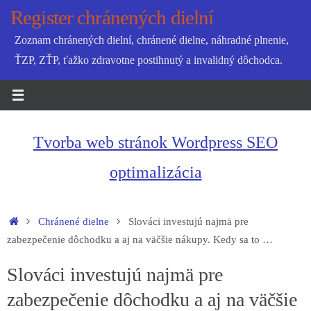
Skip
Register chránených dielní
to
Zoznam chránených dielní, chránené dielne, náhradné plnenie,
content
ŤZP, ZŤP, ťažko zdravotne postihnutý a invalidný dôchodca.
Tvorba web stránok Wordpress SEO
optimalizácia
Home
Chránené dielne
Slováci investujú najmä pre
zabezpečenie dôchodku a aj na väčšie nákupy. Kedy sa to …
Slováci investujú najmä pre
zabezpečenie dôchodku a aj na väčšie