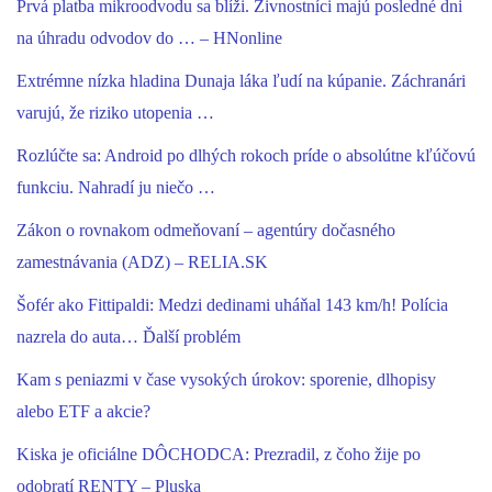
Prvá platba mikroodvodu sa blíži. Živnostníci majú posledné dni
na úhradu odvodov do … – HNonline
Extrémne nízka hladina Dunaja láka ľudí na kúpanie. Záchranári
varujú, že riziko utopenia …
Rozlúčte sa: Android po dlhých rokoch príde o absolútne kľúčovú
funkciu. Nahradí ju niečo …
Zákon o rovnakom odmeňovaní – agentúry dočasného
zamestnávania (ADZ) – RELIA.SK
Šofér ako Fittipaldi: Medzi dedinami uháňal 143 km/h! Polícia
nazrela do auta… Ďalší problém
Kam s peniazmi v čase vysokých úrokov: sporenie, dlhopisy
alebo ETF a akcie?
Kiska je oficiálne DÔCHODCA: Prezradil, z čoho žije po
odobratí RENTY – Pluska