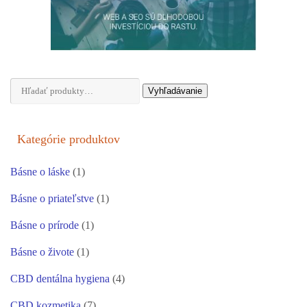
Hľadať:
Vyhľadávanie
Kategórie produktov
Básne o láske
(1)
Básne o priateľstve
(1)
Básne o prírode
(1)
Básne o živote
(1)
CBD dentálna hygiena
(4)
CBD kozmetika
(7)