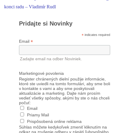
konci radu – Vladimír Rudl
Pridajte si Novinky
*
indicates required
*
Email
Zadajte email na odber Noviniek.
Marketingové povolenia
Register chránených dielní použije informácie,
ktoré ste uviedli na tomto formulári, aby sme boli
v kontakte s vami a aby sme poskytovali
aktualizácie a marketing. Dajte nám prosím
vedieť všetky spôsoby, akými by ste o nás chceli
počuť:
Email
Priamy Mail
Prispôsobená online reklama
Súhlas môžete kedykoľvek zmeniť kliknutím na
odkaz na zrušenie odberu v zápätí ľubovoľného