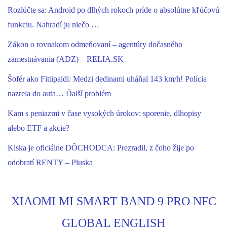
Rozlúčte sa: Android po dlhých rokoch príde o absolútne kľúčovú
funkciu. Nahradí ju niečo …
Zákon o rovnakom odmeňovaní – agentúry dočasného
zamestnávania (ADZ) – RELIA.SK
Šofér ako Fittipaldi: Medzi dedinami uháňal 143 km/h! Polícia
nazrela do auta… Ďalší problém
Kam s peniazmi v čase vysokých úrokov: sporenie, dlhopisy
alebo ETF a akcie?
Kiska je oficiálne DÔCHODCA: Prezradil, z čoho žije po
odobratí RENTY – Pluska
XIAOMI MI SMART BAND 9 PRO NFC
GLOBAL ENGLISH