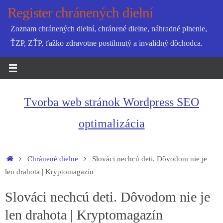
Skip
Register chránených dielní
to
Zoznam chránených dielní, chránené dielne, náhradné plnenie,
content
ŤZP, ZŤP, ťažko zdravotne postihnutý a invalidný dôchodca.
Tvorba web stránok Wordpress SEO
optimalizácia
Home
Chránené dielne
Slováci nechcú deti. Dôvodom nie je
len drahota | Kryptomagazín
Slováci nechcú deti. Dôvodom nie je
len drahota | Kryptomagazín