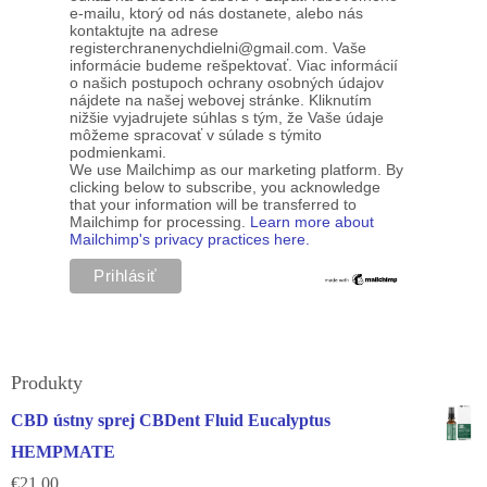
e-mailu, ktorý od nás dostanete, alebo nás
kontaktujte na adrese
registerchranenychdielni@gmail.com. Vaše
informácie budeme rešpektovať. Viac informácií
o našich postupoch ochrany osobných údajov
nájdete na našej webovej stránke. Kliknutím
nižšie vyjadrujete súhlas s tým, že Vaše údaje
môžeme spracovať v súlade s týmito
podmienkami.
We use Mailchimp as our marketing platform. By
clicking below to subscribe, you acknowledge
that your information will be transferred to
Mailchimp for processing.
Learn more about
Mailchimp's privacy practices here.
Produkty
CBD ústny sprej CBDent Fluid Eucalyptus
HEMPMATE
€
21.00