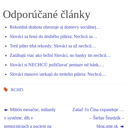
ce
es
ha
le
nk
ha
bo
se
ts
gr
ed
re
Odporúčané články
ok
ng
A
a
In
Rekordná drahota ohrozuje aj domovy sociálnej…
er
pp
m
Slováci sa hrnú do druhého piliera: Nechcú sa…
Tretí pilier trhá rekordy: Slováci sa už nechcú…
Zarábajú viac ako bežní Slováci, no banky im nechcú…
Slováci si NECHCÚ požičiavať peniaze od bánk,…
Slováci masovo utekajú do tretieho piliera: Nechcú…
RCHD
.
Milión mesačne, miliardy
Zatiaľ čo Čína expanduje …
v systéme, dlh v
– Štefan Šturdzík –
nemocniciach a pacient na
blog.sme.sk