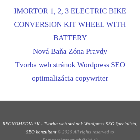
IMORTOR 1, 2, 3 ELECTRIC BIKE
CONVERSION KIT WHEEL WITH
BATTERY
Nová Baňa Zóna Pravdy
Tvorba web stránok Wordpress SEO
optimalizácia copywriter
REGNOMEDIA.SK - Tvorba web stránok Wordpress
SEO špecialista,
SEO konzultant
©
2026
All rights reserved to
Registerchranenychdielni.sk