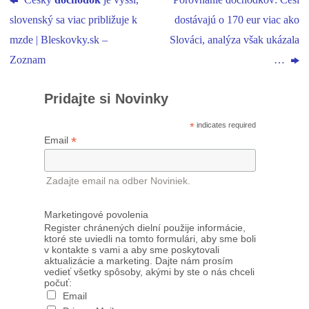
Český
dôchodok
je vyšší,
Porovnanie dôchodkov: Česi
slovenský sa viac približuje k
dostávajú o 170 eur viac ako
mzde | Bleskovky.sk –
Slováci, analýza však ukázala
Zoznam
…
Pridajte si Novinky
*
indicates required
*
Email
Zadajte email na odber Noviniek.
Marketingové povolenia
Register chránených dielní použije informácie,
ktoré ste uviedli na tomto formulári, aby sme boli
v kontakte s vami a aby sme poskytovali
aktualizácie a marketing. Dajte nám prosím
vedieť všetky spôsoby, akými by ste o nás chceli
počuť:
Email