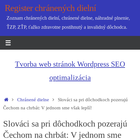
Skip
Register chránených dielní
to
Zoznam chránených dielní, chránené dielne, náhradné plnenie,
content
ŤZP, ZŤP, ťažko zdravotne postihnutý a invalidný dôchodca.
Tvorba web stránok Wordpress SEO
optimalizácia
Home
Chránené dielne
Slováci sa pri dôchodkoch pozerajú
Čechom na chrbát: V jednom sme však lepší!
Slováci sa pri dôchodkoch pozerajú
Čechom na chrbát: V jednom sme