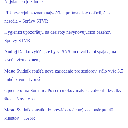
Najviac ich je z Indie
FPU zverejnil zoznam najväčších prijímateľov dotácií, čísla
nesedia – Správy STVR
Hygienici upozorňujú na desiatky nevyhovujúcich bazénov –
Správy STVR
Andrej Danko vylúčil, že by sa SNS pred voľbami spájala, na
jeseň avizuje zmeny
Mesto Svidník spúšťa nové zariadenie pre seniorov, stálo vyše 3,5
milióna eur – Korzár
Opičí teror na Sumatre: Po sérii útokov makaka zatvorili desiatky
škôl – Noviny.sk
Mesto Svidník spustilo do prevádzky denný stacionár pre 40
klientov – TASR