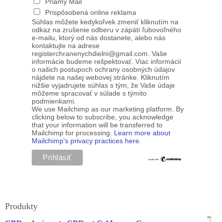
Priamy Mail
Prispôsobená online reklama
Súhlas môžete kedykoľvek zmeniť kliknutím na
odkaz na zrušenie odberu v zápätí ľubovoľného
e-mailu, ktorý od nás dostanete, alebo nás
kontaktujte na adrese
registerchranenychdielni@gmail.com. Vaše
informácie budeme rešpektovať. Viac informácií
o našich postupoch ochrany osobných údajov
nájdete na našej webovej stránke. Kliknutím
nižšie vyjadrujete súhlas s tým, že Vaše údaje
môžeme spracovať v súlade s týmito
podmienkami.
We use Mailchimp as our marketing platform. By
clicking below to subscribe, you acknowledge
that your information will be transferred to
Mailchimp for processing.
Learn more about
Mailchimp's privacy practices here.
Produkty