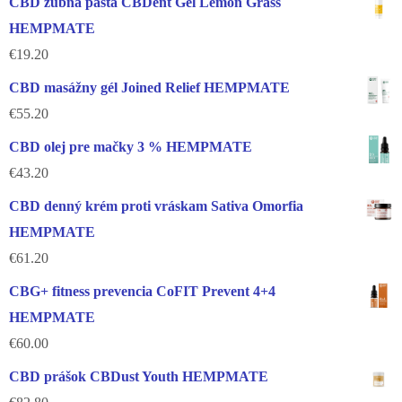
CBD zubná pasta CBDent Gel Lemon Grass
HEMPMATE
€
19.20
CBD masážny gél Joined Relief HEMPMATE
€
55.20
CBD olej pre mačky 3 % HEMPMATE
€
43.20
CBD denný krém proti vráskam Sativa Omorfia
HEMPMATE
€
61.20
CBG+ fitness prevencia CoFIT Prevent 4+4
HEMPMATE
€
60.00
CBD prášok CBDust Youth HEMPMATE