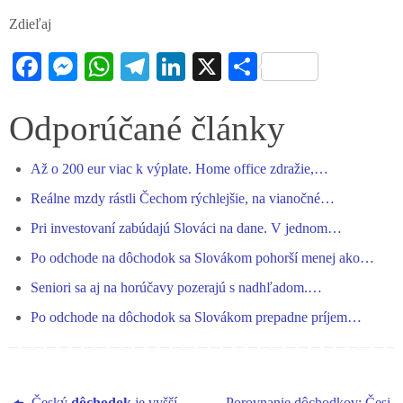
Zdieľaj
Fa
M
W
Te
Li
X
S
ce
es
ha
le
nk
ha
bo
se
ts
gr
ed
re
Odporúčané články
ok
ng
A
a
In
Až o 200 eur viac k výplate. Home office zdražie,…
er
pp
m
Reálne mzdy rástli Čechom rýchlejšie, na vianočné…
Pri investovaní zabúdajú Slováci na dane. V jednom…
Po odchode na dôchodok sa Slovákom pohorší menej ako…
Seniori sa aj na horúčavy pozerajú s nadhľadom.…
Po odchode na dôchodok sa Slovákom prepadne príjem…