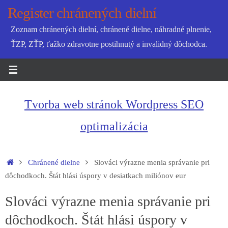
Skip
Register chránených dielní
to
Zoznam chránených dielní, chránené dielne, náhradné plnenie,
content
ŤZP, ZŤP, ťažko zdravotne postihnutý a invalidný dôchodca.
Tvorba web stránok Wordpress SEO
optimalizácia
Home
Chránené dielne
Slováci výrazne menia správanie pri
dôchodkoch. Štát hlási úspory v desiatkach miliónov eur
Slováci výrazne menia správanie pri
dôchodkoch. Štát hlási úspory v