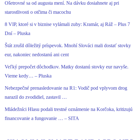
Ošetrovné sa od augusta mení. Na dávku dosiahnete aj pri
starostlivosti o otčima či macochu
8 VIP, ktoré si v biznise vylámali zuby: Kramár, aj Ráž – Plus 7
Dní – Pluska
Štát zrušil dôležitý príspevok. Mnohí Slováci mali dostať stovky
eur, nakoniec nedostanú ani cent
Veľký prepočet dôchodkov. Matky dostanú stovky eur navyše.
Vieme kedy… – Pluska
Nebezpečné prenasledovanie na R1: Vodič pod vplyvom drog
narazil do zvodidiel, zastavil …
Mládežníci Hlasu podali trestné oznámenie na Korčoka, kritizujú
financovanie a fungovanie … – SITA