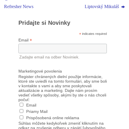
Refresher News
Liptovský Mikuláš
Pridajte si Novinky
*
indicates required
*
Email
Zadajte email na odber Noviniek.
Marketingové povolenia
Register chránených dielní použije informácie,
ktoré ste uviedli na tomto formulári, aby sme boli
v kontakte s vami a aby sme poskytovali
aktualizácie a marketing. Dajte nám prosím
vedieť všetky spôsoby, akými by ste o nás chceli
počuť:
Email
Priamy Mail
Prispôsobená online reklama
Súhlas môžete kedykoľvek zmeniť kliknutím na
odkaz na zrušenie odberu v zápätí ľubovoľného