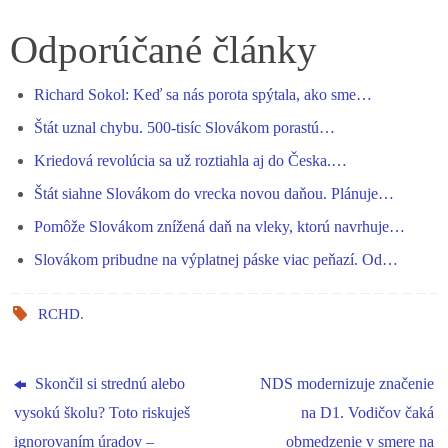
ce
es
ha
le
nk
ha
bo
se
ts
gr
ed
re
Odporúčané články
ok
ng
A
a
In
Richard Sokol: Keď sa nás porota spýtala, ako sme…
er
pp
m
Štát uznal chybu. 500-tisíc Slovákom porastú…
Kriedová revolúcia sa už roztiahla aj do Česka.…
Štát siahne Slovákom do vrecka novou daňou. Plánuje…
Pomôže Slovákom znížená daň na vleky, ktorú navrhuje…
Slovákom pribudne na výplatnej páske viac peňazí. Od…
RCHD
.
Skončil si strednú alebo
NDS modernizuje značenie
vysokú školu? Toto riskuješ
na D1. Vodičov čaká
ignorovaním úradov –
obmedzenie v smere na