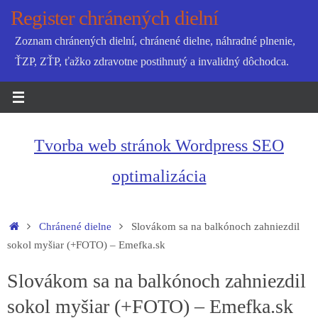
Skip
Register chránených dielní
to
Zoznam chránených dielní, chránené dielne, náhradné plnenie,
content
ŤZP, ZŤP, ťažko zdravotne postihnutý a invalidný dôchodca.
Tvorba web stránok Wordpress SEO
optimalizácia
Home
Chránené dielne
Slovákom sa na balkónoch zahniezdil
sokol myšiar (+FOTO) – Emefka.sk
Slovákom sa na balkónoch zahniezdil
sokol myšiar (+FOTO) – Emefka.sk