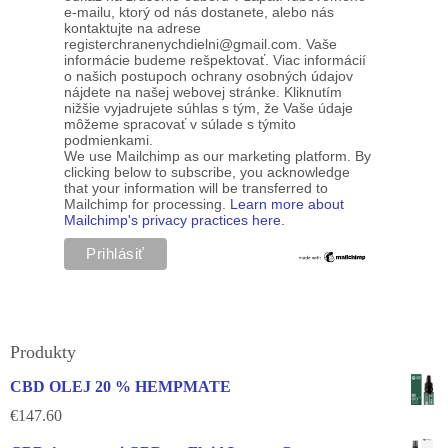
e-mailu, ktorý od nás dostanete, alebo nás
kontaktujte na adrese
registerchranenychdielni@gmail.com. Vaše
informácie budeme rešpektovať. Viac informácií
o našich postupoch ochrany osobných údajov
nájdete na našej webovej stránke. Kliknutím
nižšie vyjadrujete súhlas s tým, že Vaše údaje
môžeme spracovať v súlade s týmito
podmienkami.
We use Mailchimp as our marketing platform. By
clicking below to subscribe, you acknowledge
that your information will be transferred to
Mailchimp for processing.
Learn more about
Mailchimp's privacy practices here.
Produkty
CBD OLEJ 20 % HEMPMATE
€
147.60