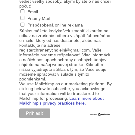
vedieť všetky spôsoby, akými by ste o nás chceli
počuť:
Email
Priamy Mail
Prispôsobená online reklama
Súhlas môžete kedykoľvek zmeniť kliknutím na
odkaz na zrušenie odberu v zápätí ľubovoľného
e-mailu, ktorý od nás dostanete, alebo nás
kontaktujte na adrese
registerchranenychdielni@gmail.com. Vaše
informácie budeme rešpektovať. Viac informácií
o našich postupoch ochrany osobných údajov
nájdete na našej webovej stránke. Kliknutím
nižšie vyjadrujete súhlas s tým, že Vaše údaje
môžeme spracovať v súlade s týmito
podmienkami.
We use Mailchimp as our marketing platform. By
clicking below to subscribe, you acknowledge
that your information will be transferred to
Mailchimp for processing.
Learn more about
Mailchimp's privacy practices here.