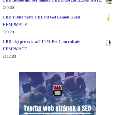
CBD deodorant bez hliníka CBDeodorant HEMPMATE
€
39.60
CBD zubná pasta CBDent Gel Lemon Grass
HEMPMATE
€
19.20
CBD olej pre zvieratá 15 % Pet Concentrate
HEMPMATE
€
112.80