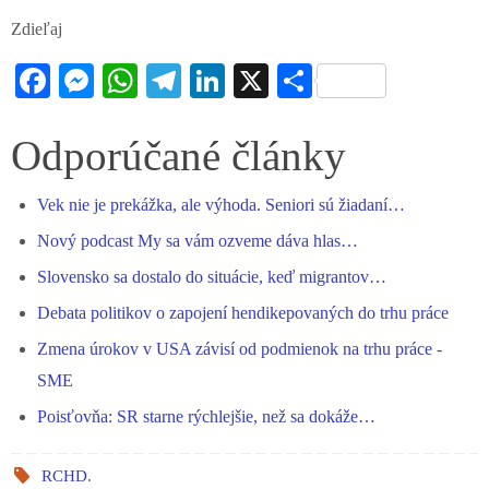
Zdieľaj
Fa
M
W
Te
Li
X
S
ce
es
ha
le
nk
ha
bo
se
ts
gr
ed
re
Odporúčané články
ok
ng
A
a
In
Vek nie je prekážka, ale výhoda. Seniori sú žiadaní…
er
pp
m
Nový podcast My sa vám ozveme dáva hlas…
Slovensko sa dostalo do situácie, keď migrantov…
Debata politikov o zapojení hendikepovaných do trhu práce
Zmena úrokov v USA závisí od podmienok na trhu práce -
SME
Poisťovňa: SR starne rýchlejšie, než sa dokáže…
RCHD
.