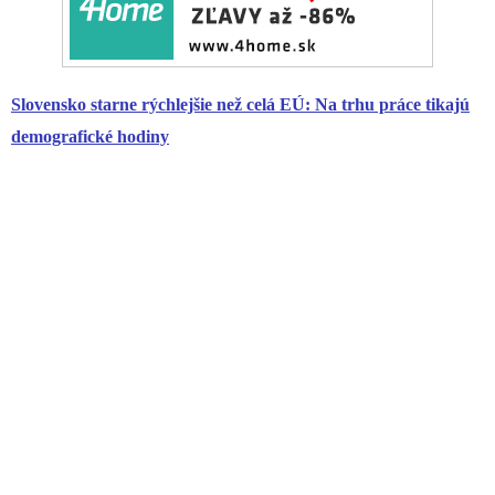
Slovensko starne rýchlejšie než celá EÚ: Na trhu práce tikajú
demografické hodiny