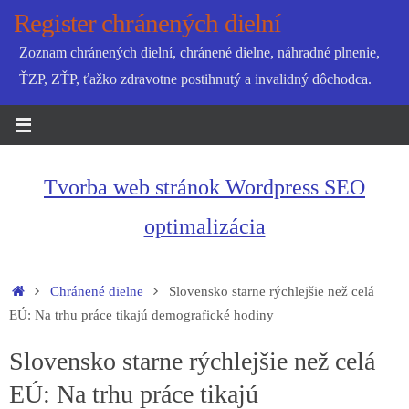
Skip
Register chránených dielní
to
Zoznam chránených dielní, chránené dielne, náhradné plnenie,
content
ŤZP, ZŤP, ťažko zdravotne postihnutý a invalidný dôchodca.
Tvorba web stránok Wordpress SEO
optimalizácia
Home
Chránené dielne
Slovensko starne rýchlejšie než celá
EÚ: Na trhu práce tikajú demografické hodiny
Slovensko starne rýchlejšie než celá
EÚ: Na trhu práce tikajú