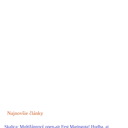
Najnovšie články
Skalica: Multižánrový open-air Fest Maringota! Hudba, aj