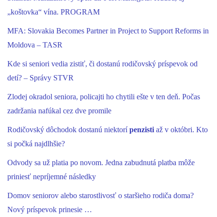
„koštovka“ vína. PROGRAM
MFA: Slovakia Becomes Partner in Project to Support Reforms in
Moldova – TASR
Kde si seniori vedia zistiť, či dostanú rodičovský príspevok od
detí? – Správy STVR
Zlodej okradol seniora, policajti ho chytili ešte v ten deň. Počas
zadržania nafúkal cez dve promile
Rodičovský dôchodok dostanú niektorí
penzisti
až v októbri. Kto
si počká najdlhšie?
Odvody sa už platia po novom. Jedna zabudnutá platba môže
priniesť nepríjemné následky
Domov seniorov alebo starostlivosť o staršieho rodiča doma?
Nový príspevok prinesie …