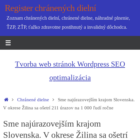
Skip
Register chránených dielní
to
Zoznam chránených dielní, chránené dielne, náhradné plnenie,
content
ŤZP, ZŤP, ťažko zdravotne postihnutý a invalidný dôchodca.
Tvorba web stránok Wordpress SEO
optimalizácia
Home
Chránené dielne
Sme najúrazovejším krajom Slovenska.
V okrese Žilina sa ošetrí 211 úrazov na 1 000 ľudí ročne
Sme najúrazovejším krajom
Slovenska. V okrese Žilina sa ošetrí