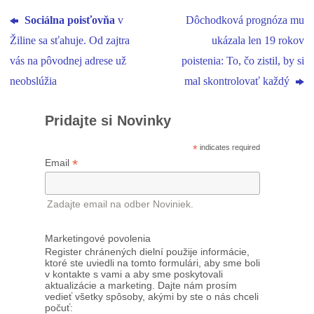
Sociálna poisťovňa
v
Dôchodková prognóza mu
Žiline sa sťahuje. Od zajtra
ukázala len 19 rokov
vás na pôvodnej adrese už
poistenia: To, čo zistil, by si
neobslúžia
mal skontrolovať každý
Pridajte si Novinky
*
indicates required
*
Email
Zadajte email na odber Noviniek.
Marketingové povolenia
Register chránených dielní použije informácie,
ktoré ste uviedli na tomto formulári, aby sme boli
v kontakte s vami a aby sme poskytovali
aktualizácie a marketing. Dajte nám prosím
vedieť všetky spôsoby, akými by ste o nás chceli
počuť: