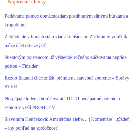
Najnovšie články
Podávame pomoc domácnostiam postihnutým silnými búrkami a
krupobitím
Zablúdenie v horách stálo viac ako tisíc eur. Záchranný vrtuľník
môže účet ešte zvýšiť
Niektorým poistencom už výsledok ročného zúčtovania nepríde
poštou – Finsider
Rezort financií chce znížiť prémiu na stavebné sporenie – Správy
STVR
Nespájajte to len s horúčavami! TOTO nenápadné potenie u
seniorov veští PROBLÉM
Slavomíra Henčeková: Amatérčina alebo… | Komentáre | .týždeň
– iný pohľad na spoločnosť