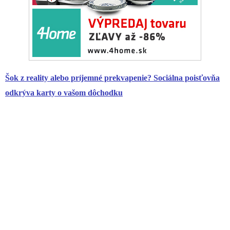
Šok z reality alebo príjemné prekvapenie? Sociálna poisťovňa
odkrýva karty o vašom dôchodku