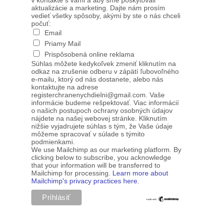
v kontakte s vami a aby sme poskytovali
aktualizácie a marketing. Dajte nám prosím
vedieť všetky spôsoby, akými by ste o nás chceli
počuť:
Email
Priamy Mail
Prispôsobená online reklama
Súhlas môžete kedykoľvek zmeniť kliknutím na
odkaz na zrušenie odberu v zápätí ľubovoľného
e-mailu, ktorý od nás dostanete, alebo nás
kontaktujte na adrese
registerchranenychdielni@gmail.com. Vaše
informácie budeme rešpektovať. Viac informácií
o našich postupoch ochrany osobných údajov
nájdete na našej webovej stránke. Kliknutím
nižšie vyjadrujete súhlas s tým, že Vaše údaje
môžeme spracovať v súlade s týmito
podmienkami.
We use Mailchimp as our marketing platform. By
clicking below to subscribe, you acknowledge
that your information will be transferred to
Mailchimp for processing.
Learn more about
Mailchimp's privacy practices here.