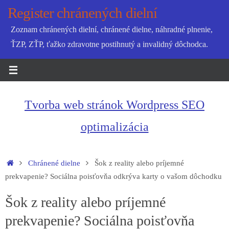
Skip
Register chránených dielní
to
Zoznam chránených dielní, chránené dielne, náhradné plnenie,
content
ŤZP, ZŤP, ťažko zdravotne postihnutý a invalidný dôchodca.
Tvorba web stránok Wordpress SEO
optimalizácia
Home
Chránené dielne
Šok z reality alebo príjemné
prekvapenie? Sociálna poisťovňa odkrýva karty o vašom dôchodku
Šok z reality alebo príjemné
prekvapenie? Sociálna poisťovňa