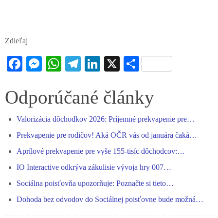
Zdieľaj
Fa
M
W
Te
Li
X
S
ce
es
ha
le
nk
ha
bo
se
ts
gr
ed
re
Odporúčané články
ok
ng
A
a
In
Valorizácia dôchodkov 2026: Príjemné prekvapenie pre…
er
pp
m
Prekvapenie pre rodičov! Aká OČR vás od januára čaká…
Aprílové prekvapenie pre vyše 155-tisíc dôchodcov:…
IO Interactive odkrýva zákulisie vývoja hry 007…
Sociálna poisťovňa upozorňuje: Poznačte si tieto…
Dohoda bez odvodov do Sociálnej poisťovne bude možná…