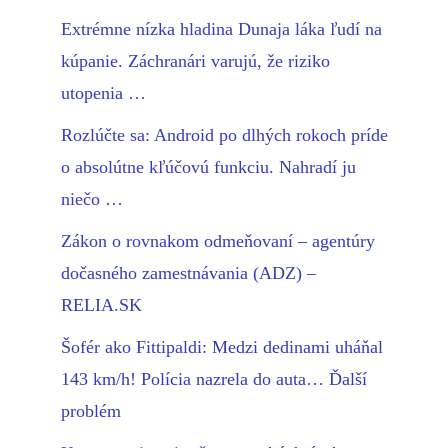
Extrémne nízka hladina Dunaja láka ľudí na
kúpanie. Záchranári varujú, že riziko
utopenia …
Rozlúčte sa: Android po dlhých rokoch príde
o absolútne kľúčovú funkciu. Nahradí ju
niečo …
Zákon o rovnakom odmeňovaní – agentúry
dočasného zamestnávania (ADZ) –
RELIA.SK
Šofér ako Fittipaldi: Medzi dedinami uháňal
143 km/h! Polícia nazrela do auta… Ďalší
problém