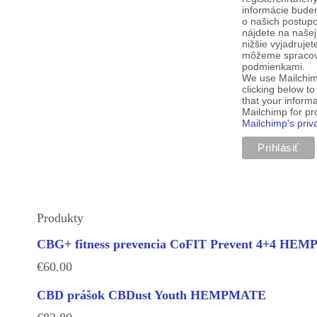
informácie budem
o našich postup
nájdete na našej
nižšie vyjadruje
môžeme spracova
podmienkami.
We use Mailchim
clicking below t
that your informa
Mailchimp for p
Mailchimp's priv
Produkty
CBG+ fitness prevencia CoFIT Prevent 4+4 HE
€
60.00
CBD prášok CBDust Youth HEMPMATE