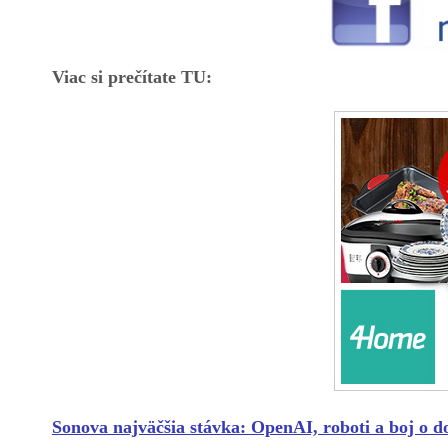
Viac si prečítate TU:
Sonova najväčšia stávka: OpenAI, roboti a boj o