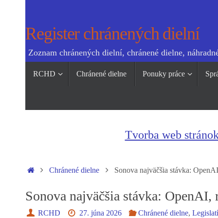
Skip
to
Register chránených dielní
content
Zoznam chránených dielní, chránené dielne, náhradné
Skip
RCHD
Chránené dielne
Ponuky práce
Spr
to
content
Tvorba web stráno
Home
Chránené dielne
Sonova najväčšia stávka: OpenAI
Sonova najväčšia stávka: OpenAI, 
RCHD
27. júna 2026
Chránené dielne
,
Legislat