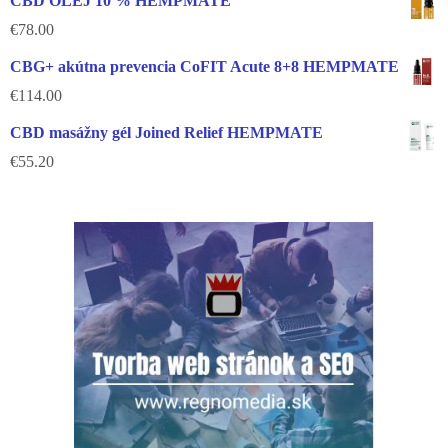
CBD OLEJ 10 % HEMPMATE
€
78.00
CBG+ akútna prevencia CoFIT Acute 8+8 HEMPMATE
€
114.00
CBD masážny gél Joined Relief HEMPMATE
€
55.20