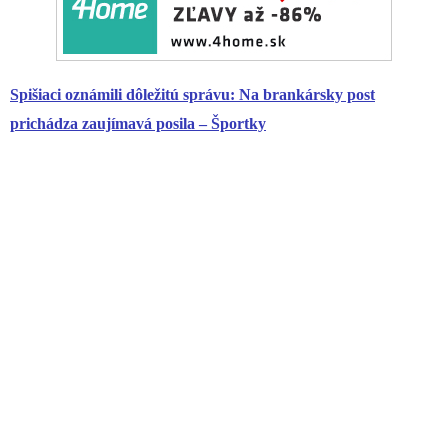
Spišiaci oznámili dôležitú správu: Na brankársky post
prichádza zaujímavá posila – Športky