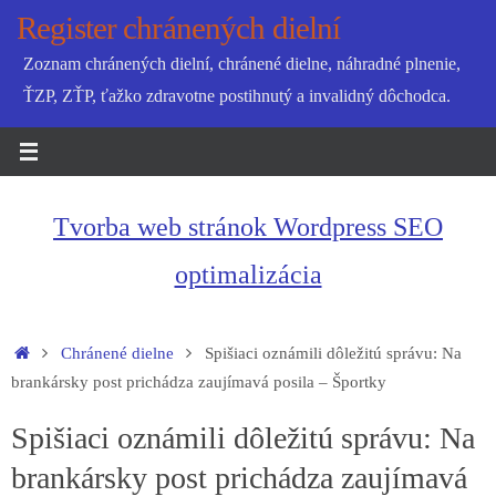
Skip
Register chránených dielní
to
Zoznam chránených dielní, chránené dielne, náhradné plnenie,
content
ŤZP, ZŤP, ťažko zdravotne postihnutý a invalidný dôchodca.
Tvorba web stránok Wordpress SEO
optimalizácia
Home
Chránené dielne
Spišiaci oznámili dôležitú správu: Na
brankársky post prichádza zaujímavá posila – Športky
Spišiaci oznámili dôležitú správu: Na
brankársky post prichádza zaujímavá