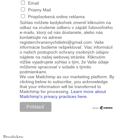
Email
Priamy Mail
Prispôsobená online reklama
Súhlas môžete kedykoľvek zmeniť kliknutím na
odkaz na zrušenie odberu v zápätí ľubovoľného
e-mailu, ktorý od nás dostanete, alebo nás
kontaktujte na adrese
registerchranenychdielni@gmail.com. Vaše
informácie budeme rešpektovať. Viac informácií
o našich postupoch ochrany osobných údajov
nájdete na našej webovej stránke. Kliknutím
nižšie vyjadrujete súhlas s tým, že Vaše údaje
môžeme spracovať v súlade s týmito
podmienkami.
We use Mailchimp as our marketing platform. By
clicking below to subscribe, you acknowledge
that your information will be transferred to
Mailchimp for processing.
Learn more about
Mailchimp's privacy practices here.
Produkty