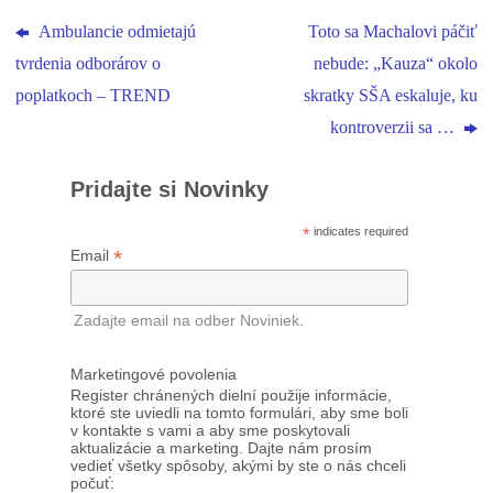
Ambulancie odmietajú
Toto sa Machalovi páčiť
tvrdenia odborárov o
nebude: „Kauza“ okolo
poplatkoch – TREND
skratky SŠA eskaluje, ku
kontroverzii sa …
Pridajte si Novinky
*
indicates required
*
Email
Zadajte email na odber Noviniek.
Marketingové povolenia
Register chránených dielní použije informácie,
ktoré ste uviedli na tomto formulári, aby sme boli
v kontakte s vami a aby sme poskytovali
aktualizácie a marketing. Dajte nám prosím
vedieť všetky spôsoby, akými by ste o nás chceli
počuť: