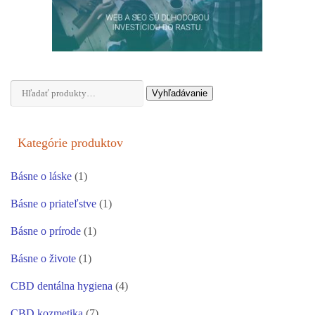
Hľadať:
Vyhľadávanie
Kategórie produktov
Básne o láske
(1)
Básne o priateľstve
(1)
Básne o prírode
(1)
Básne o živote
(1)
CBD dentálna hygiena
(4)
CBD kozmetika
(7)