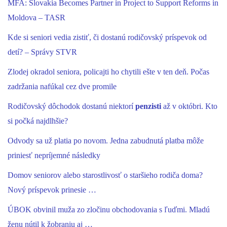
MFA: Slovakia Becomes Partner in Project to Support Reforms in
Moldova – TASR
Kde si seniori vedia zistiť, či dostanú rodičovský príspevok od
detí? – Správy STVR
Zlodej okradol seniora, policajti ho chytili ešte v ten deň. Počas
zadržania nafúkal cez dve promile
Rodičovský dôchodok dostanú niektorí
penzisti
až v októbri. Kto
si počká najdlhšie?
Odvody sa už platia po novom. Jedna zabudnutá platba môže
priniesť nepríjemné následky
Domov seniorov alebo starostlivosť o staršieho rodiča doma?
Nový príspevok prinesie …
ÚBOK obvinil muža zo zločinu obchodovania s ľuďmi. Mladú
ženu nútil k žobraniu aj …