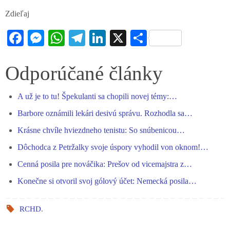
Zdieľaj
Fa
M
W
Te
Li
X
S
ce
es
ha
le
nk
ha
bo
se
ts
gr
ed
re
Odporúčané články
ok
ng
A
a
In
A už je to tu! Špekulanti sa chopili novej témy:…
er
pp
m
Barbore oznámili lekári desivú správu. Rozhodla sa…
Krásne chvíle hviezdneho tenistu: So snúbenicou…
Dôchodca z Petržalky svoje úspory vyhodil von oknom!…
Cenná posila pre nováčika: Prešov od vicemajstra z…
Konečne si otvoril svoj gólový účet: Nemecká posila…
RCHD
.