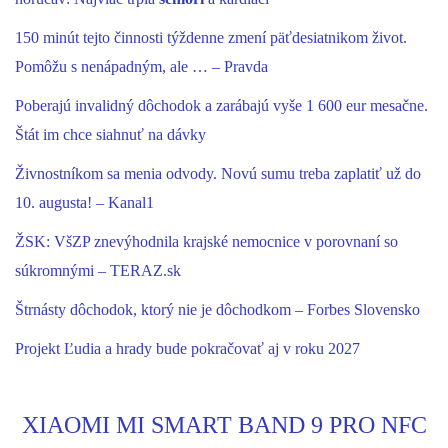
150 minút tejto činnosti týždenne zmení päťdesiatnikom život.
Pomôžu s nenápadným, ale … – Pravda
Poberajú invalidný dôchodok a zarábajú vyše 1 600 eur mesačne.
Štát im chce siahnuť na dávky
Živnostníkom sa menia odvody. Novú sumu treba zaplatiť už do
10. augusta! – Kanal1
ŽSK: VšZP znevýhodnila krajské nemocnice v porovnaní so
súkromnými – TERAZ.sk
Štrnásty dôchodok, ktorý nie je dôchodkom – Forbes Slovensko
Projekt Ľudia a hrady bude pokračovať aj v roku 2027
XIAOMI MI SMART BAND 9 PRO NFC