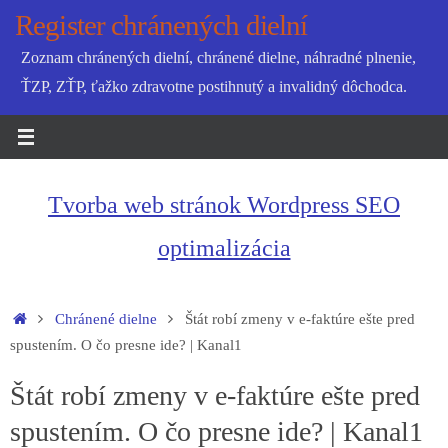
Skip
Register chránených dielní
to
Zoznam chránených dielní, chránené dielne, náhradné plnenie,
content
ŤZP, ZŤP, ťažko zdravotne postihnutý a invalidný dôchodca.
Tvorba web stránok Wordpress SEO
optimalizácia
Home
Chránené dielne
Štát robí zmeny v e-faktúre ešte pred
spustením. O čo presne ide? | Kanal1
Štát robí zmeny v e-faktúre ešte pred
spustením. O čo presne ide? | Kanal1