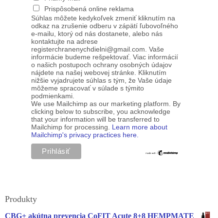
Prispôsobená online reklama
Súhlas môžete kedykoľvek zmeniť kliknutím na
odkaz na zrušenie odberu v zápätí ľubovoľného
e-mailu, ktorý od nás dostanete, alebo nás
kontaktujte na adrese
registerchranenychdielni@gmail.com. Vaše
informácie budeme rešpektovať. Viac informácií
o našich postupoch ochrany osobných údajov
nájdete na našej webovej stránke. Kliknutím
nižšie vyjadrujete súhlas s tým, že Vaše údaje
môžeme spracovať v súlade s týmito
podmienkami.
We use Mailchimp as our marketing platform. By
clicking below to subscribe, you acknowledge
that your information will be transferred to
Mailchimp for processing.
Learn more about
Mailchimp's privacy practices here.
Produkty
CBG+ akútna prevencia CoFIT Acute 8+8 HEMPMATE