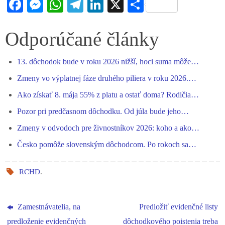
Fa
M
W
Te
Li
X
S
ce
es
ha
le
nk
ha
bo
se
ts
gr
ed
re
Odporúčané články
ok
ng
A
a
In
13. dôchodok bude v roku 2026 nižší, hoci suma môže…
er
pp
m
Zmeny vo výplatnej fáze druhého piliera v roku 2026.…
Ako získať 8. mája 55% z platu a ostať doma? Rodičia…
Pozor pri predčasnom dôchodku. Od júla bude jeho…
Zmeny v odvodoch pre živnostníkov 2026: koho a ako…
Česko pomôže slovenským dôchodcom. Po rokoch sa…
RCHD
.
Zamestnávatelia, na
Predložiť evidenčné listy
predloženie evidenčných
dôchodkového poistenia treba