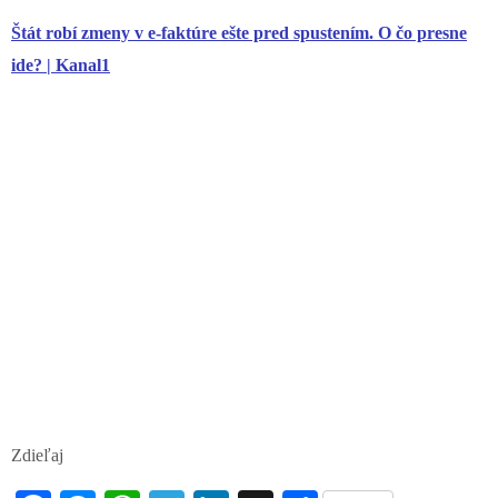
Štát robí zmeny v e-faktúre ešte pred spustením. O čo presne
ide? | Kanal1
Zdieľaj