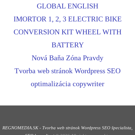
GLOBAL ENGLISH
IMORTOR 1, 2, 3 ELECTRIC BIKE
CONVERSION KIT WHEEL WITH
BATTERY
Nová Baňa Zóna Pravdy
Tvorba web stránok Wordpress SEO
optimalizácia copywriter
REGNOMEDIA.SK - Tvorba web stránok Wordpress
SEO špecialista,