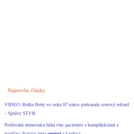
Najnovšie články
VIDEO: Britka Betty vo veku 97 rokov prekonala svetový rekord
– Správy STVR
Prešovská nemocnica hlási viac pacientov s komplikáciami z
horúčav: Najviac trpia
seniori
a kardiaci