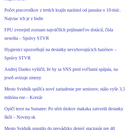
Počet pracovníkov z tretích krajín narástol od januára o 10-tisíc.
Najviac ich je z Indie
FPU zverejnil zoznam najväčších prijímateľov dotácií, čísla
nesedia – Správy STVR
Hygienici upozorňujú na desiatky nevyhovujúcich bazénov –
Správy STVR
Andrej Danko vylúčil, že by sa SNS pred voľbami spájala, na
jeseň avizuje zmeny
Mesto Svidník spúšťa nové zariadenie pre seniorov, stálo vyše 3,5
milióna eur – Korzár
Opičí teror na Sumatre: Po sérii útokov makaka zatvorili desiatky
škôl – Noviny.sk
Mesto Svidník spustilo do prevádzky denný stacionár pre 40