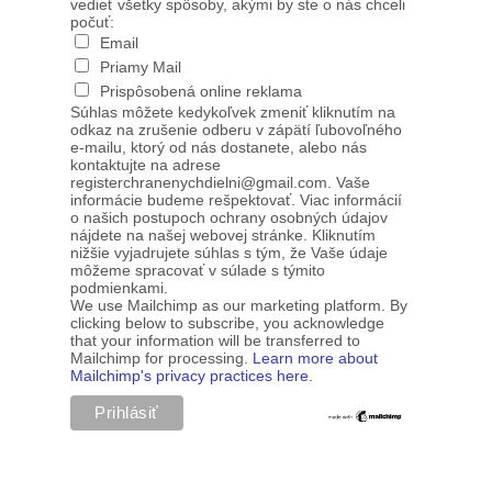
vedieť všetky spôsoby, akými by ste o nás chceli
počuť:
Email
Priamy Mail
Prispôsobená online reklama
Súhlas môžete kedykoľvek zmeniť kliknutím na
odkaz na zrušenie odberu v zápätí ľubovoľného
e-mailu, ktorý od nás dostanete, alebo nás
kontaktujte na adrese
registerchranenychdielni@gmail.com. Vaše
informácie budeme rešpektovať. Viac informácií
o našich postupoch ochrany osobných údajov
nájdete na našej webovej stránke. Kliknutím
nižšie vyjadrujete súhlas s tým, že Vaše údaje
môžeme spracovať v súlade s týmito
podmienkami.
We use Mailchimp as our marketing platform. By
clicking below to subscribe, you acknowledge
that your information will be transferred to
Mailchimp for processing.
Learn more about
Mailchimp's privacy practices here.