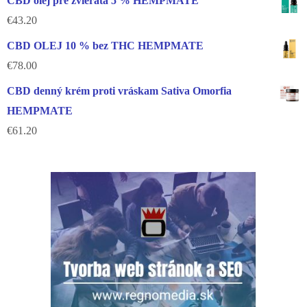
CBD olej pre zvieratá 5 % HEMPMATE
€
43.20
CBD OLEJ 10 % bez THC HEMPMATE
€
78.00
CBD denný krém proti vráskam Sativa Omorfia
HEMPMATE
€
61.20