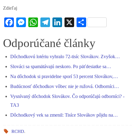
Zdieľaj
Fa
M
W
Te
Li
X
S
ce
es
ha
le
nk
ha
bo
se
ts
gr
ed
re
Odporúčané články
ok
ng
A
a
In
Dôchodkovú lotériu vyhralo 72-tisíc Slovákov. Zvyšok…
er
pp
m
Slováci sa spamätávajú neskoro. Po päťdesiatke sa…
Na dôchodok si pravidelne sporí 53 percent Slovákov,…
Budúcnosť dôchodkov vôbec nie je ružová. Odborníci…
Vysnívaný dôchodok Slovákov. Čo odporúčajú odborníci? -
TA3
Dôchodkový vek sa zmenil: Tisíce Slovákov pôjdu na…
RCHD
.