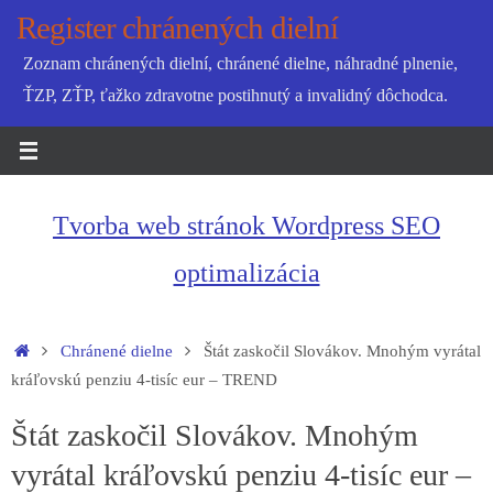
Skip
Register chránených dielní
to
Zoznam chránených dielní, chránené dielne, náhradné plnenie,
content
ŤZP, ZŤP, ťažko zdravotne postihnutý a invalidný dôchodca.
Tvorba web stránok Wordpress SEO
optimalizácia
Home
Chránené dielne
Štát zaskočil Slovákov. Mnohým vyrátal
kráľovskú penziu 4-tisíc eur – TREND
Štát zaskočil Slovákov. Mnohým
vyrátal kráľovskú penziu 4-tisíc eur –