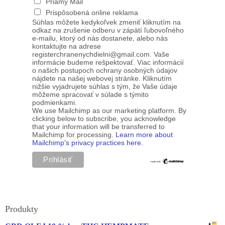
Priamy Mail
Prispôsobená online reklama
Súhlas môžete kedykoľvek zmeniť kliknutím na
odkaz na zrušenie odberu v zápätí ľubovoľného
e-mailu, ktorý od nás dostanete, alebo nás
kontaktujte na adrese
registerchranenychdielni@gmail.com. Vaše
informácie budeme rešpektovať. Viac informácií
o našich postupoch ochrany osobných údajov
nájdete na našej webovej stránke. Kliknutím
nižšie vyjadrujete súhlas s tým, že Vaše údaje
môžeme spracovať v súlade s týmito
podmienkami.
We use Mailchimp as our marketing platform. By
clicking below to subscribe, you acknowledge
that your information will be transferred to
Mailchimp for processing.
Learn more about
Mailchimp's privacy practices here.
Produkty