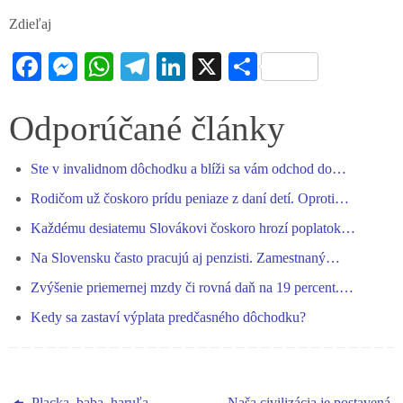
Zdieľaj
Fa
M
W
Te
Li
X
S
ce
es
ha
le
nk
ha
bo
se
ts
gr
ed
re
Odporúčané články
ok
ng
A
a
In
Ste v invalidnom dôchodku a blíži sa vám odchod do…
er
pp
m
Rodičom už čoskoro prídu peniaze z daní detí. Oproti…
Každému desiatemu Slovákovi čoskoro hrozí poplatok…
Na Slovensku často pracujú aj penzisti. Zamestnaný…
Zvýšenie priemernej mzdy či rovná daň na 19 percent.…
Kedy sa zastaví výplata predčasného dôchodku?