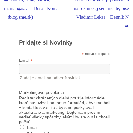
Placka, baba, haruľa,
Naša civilizácia je postavená
mamaligáš… – Dušan Koniar
na rozume aj sentimente, píše
– (blog.sme.sk)
Vladimír Leksa – Denník N
Pridajte si Novinky
*
indicates required
*
Email
Zadajte email na odber Noviniek.
Marketingové povolenia
Register chránených dielní použije informácie,
ktoré ste uviedli na tomto formulári, aby sme boli
v kontakte s vami a aby sme poskytovali
aktualizácie a marketing. Dajte nám prosím
vedieť všetky spôsoby, akými by ste o nás chceli
počuť:
Email