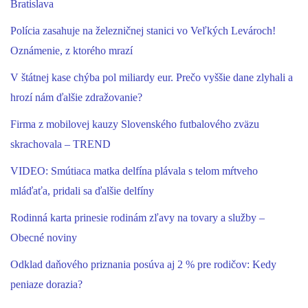
Bratislava
Polícia zasahuje na železničnej stanici vo Veľkých Levároch!
Oznámenie, z ktorého mrazí
V štátnej kase chýba pol miliardy eur. Prečo vyššie dane zlyhali a
hrozí nám ďalšie zdražovanie?
Firma z mobilovej kauzy Slovenského futbalového zväzu
skrachovala – TREND
VIDEO: Smútiaca matka delfína plávala s telom mŕtveho
mláďaťa, pridali sa ďalšie delfíny
Rodinná karta prinesie rodinám zľavy na tovary a služby –
Obecné noviny
Odklad daňového priznania posúva aj 2 % pre rodičov: Kedy
peniaze dorazia?