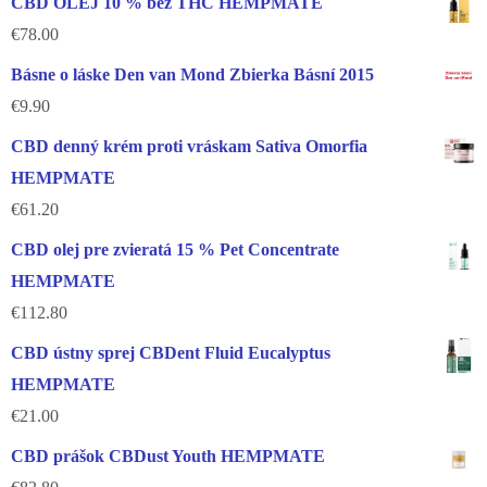
CBD OLEJ 10 % bez THC HEMPMATE
€
78.00
Básne o láske Den van Mond Zbierka Básní 2015
€
9.90
CBD denný krém proti vráskam Sativa Omorfia
HEMPMATE
€
61.20
CBD olej pre zvieratá 15 % Pet Concentrate
HEMPMATE
€
112.80
CBD ústny sprej CBDent Fluid Eucalyptus
HEMPMATE
€
21.00
CBD prášok CBDust Youth HEMPMATE