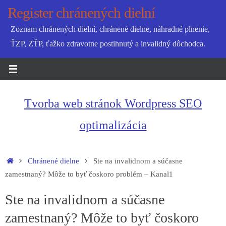
Skip
Register chránených dielní
to
Zoznam chránených dielní, chránené dielne, náhradné plnenie,
content
ŤZP, ZŤP, ťažko zdravotne postihnutý a invalidný dôchodca.
Tvorba web stránok Wordpress SEO
optimalizácia
Home
Chránené dielne
Ste na invalidnom a súčasne
zamestnaný? Môže to byť čoskoro problém – Kanal1
Ste na invalidnom a súčasne
zamestnaný? Môže to byť čoskoro