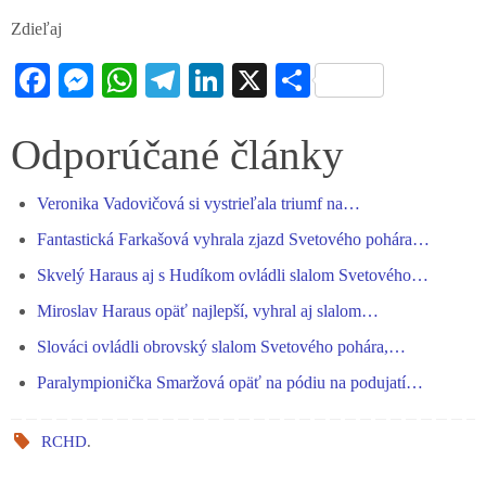
Zdieľaj
Fa
M
W
Te
Li
X
S
ce
es
ha
le
nk
ha
bo
se
ts
gr
ed
re
Odporúčané články
ok
ng
A
a
In
Veronika Vadovičová si vystrieľala triumf na…
er
pp
m
Fantastická Farkašová vyhrala zjazd Svetového pohára…
Skvelý Haraus aj s Hudíkom ovládli slalom Svetového…
Miroslav Haraus opäť najlepší, vyhral aj slalom…
Slováci ovládli obrovský slalom Svetového pohára,…
Paralympionička Smaržová opäť na pódiu na podujatí…
RCHD
.