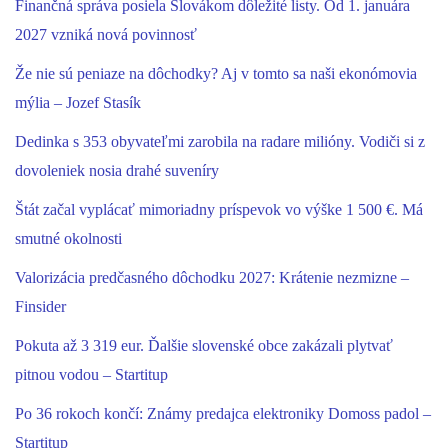
Finančná správa posiela Slovákom dôležité listy. Od 1. januára
2027 vzniká nová povinnosť
Že nie sú peniaze na dôchodky? Aj v tomto sa naši ekonómovia
mýlia – Jozef Stasík
Dedinka s 353 obyvateľmi zarobila na radare milióny. Vodiči si z
dovoleniek nosia drahé suveníry
Štát začal vyplácať mimoriadny príspevok vo výške 1 500 €. Má
smutné okolnosti
Valorizácia predčasného dôchodku 2027: Krátenie nezmizne –
Finsider
Pokuta až 3 319 eur. Ďalšie slovenské obce zakázali plytvať
pitnou vodou – Startitup
Po 36 rokoch končí: Známy predajca elektroniky Domoss padol –
Startitup