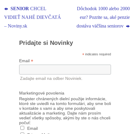
SENIOR
CHCEL
Dôchodok 1000 alebo 2000
VIDIEŤ NAHÉ DIEVČATÁ
eur? Pozrite sa, aké penzie
– Noviny.sk
dostáva väčšina seniorov
Pridajte si Novinky
*
indicates required
*
Email
Zadajte email na odber Noviniek.
Marketingové povolenia
Register chránených dielní použije informácie,
ktoré ste uviedli na tomto formulári, aby sme boli
v kontakte s vami a aby sme poskytovali
aktualizácie a marketing. Dajte nám prosím
vedieť všetky spôsoby, akými by ste o nás chceli
počuť:
Email