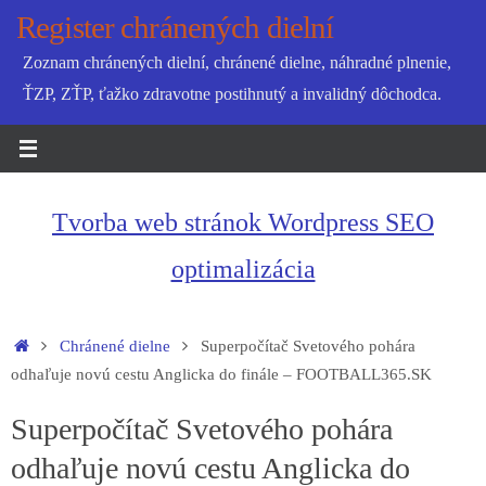
Skip
Register chránených dielní
to
Zoznam chránených dielní, chránené dielne, náhradné plnenie,
content
ŤZP, ZŤP, ťažko zdravotne postihnutý a invalidný dôchodca.
Tvorba web stránok Wordpress SEO
optimalizácia
Home
Chránené dielne
Superpočítač Svetového pohára
odhaľuje novú cestu Anglicka do finále – FOOTBALL365.SK
Superpočítač Svetového pohára
odhaľuje novú cestu Anglicka do