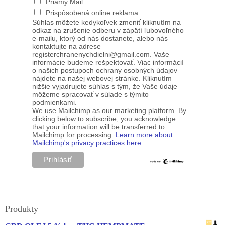
Priamy Mail
Prispôsobená online reklama
Súhlas môžete kedykoľvek zmeniť kliknutím na
odkaz na zrušenie odberu v zápätí ľubovoľného
e-mailu, ktorý od nás dostanete, alebo nás
kontaktujte na adrese
registerchranenychdielni@gmail.com. Vaše
informácie budeme rešpektovať. Viac informácií
o našich postupoch ochrany osobných údajov
nájdete na našej webovej stránke. Kliknutím
nižšie vyjadrujete súhlas s tým, že Vaše údaje
môžeme spracovať v súlade s týmito
podmienkami.
We use Mailchimp as our marketing platform. By
clicking below to subscribe, you acknowledge
that your information will be transferred to
Mailchimp for processing.
Learn more about
Mailchimp's privacy practices here.
Produkty