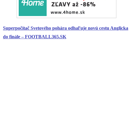
Superpočítač Svetového pohára odhaľuje novú cestu Anglicka
do finále – FOOTBALL365.SK