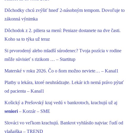
Dôchodky chcú zvýšiť hneď 2-násobným tempom. Dovoľuje to
zákonná výnimka
Dôchodok z 2. piliera sa mení: Peniaze dostanete na dve časti.
Koho sa to týka už teraz
Si prvorodený alebo mladší súrodenec? Tvoja pozícia v rodine
môže súvisieť s rizikom … – Startitup
Materské v roku 2026. Čo o ňom možno neviete… – Kanal1
Platby u lekára, ktoré neuhrádzajte. Lekár ich nemá právo pýtať
od pacienta – Kanal1
Košický a Prešovský kraj vedú v bankrotoch, krachujú už aj
seniori
– Korzár – SME
Slováci vo veľkom krachujú. Bankrot vyhlásilo najviac ľudí od
vlaňajška – TREND