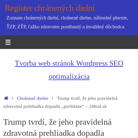
Skip
Register chránených dielní
to
Zoznam chránených dielní, chránené dielne, náhradné plnenie,
content
ŤZP, ZŤP, ťažko zdravotne postihnutý a invalidný dôchodca.
Tvorba web stránok Wordpress SEO
optimalizácia
Home
Chránené dielne
Trump tvrdí, že jeho pravidelná
zdravotná prehliadka dopadla „perfektne“ – 24hod.sk
Trump tvrdí, že jeho pravidelná
zdravotná prehliadka dopadla