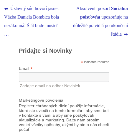
Ústavný súd hovorí jasne:
Absolventi pozor!
Sociálna
Väzba Daniela Bombica bola
poisťovňa
upozorňuje na
nezákonná! Štát bude musieť
dôležité pravidlá po ukončení
…
štúdia
Pridajte si Novinky
*
indicates required
*
Email
Zadajte email na odber Noviniek.
Marketingové povolenia
Register chránených dielní použije informácie,
ktoré ste uviedli na tomto formulári, aby sme boli
v kontakte s vami a aby sme poskytovali
aktualizácie a marketing. Dajte nám prosím
vedieť všetky spôsoby, akými by ste o nás chceli
počuť: