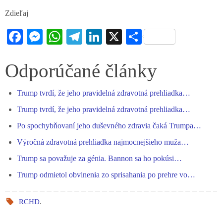
Zdieľaj
Fa
M
W
Te
Li
X
S
ce
es
ha
le
nk
ha
bo
se
ts
gr
ed
re
Odporúčané články
ok
ng
A
a
In
Trump tvrdí, že jeho pravidelná zdravotná prehliadka…
er
pp
m
Trump tvrdí, že jeho pravidelná zdravotná prehliadka…
Po spochybňovaní jeho duševného zdravia čaká Trumpa…
Výročná zdravotná prehliadka najmocnejšieho muža…
Trump sa považuje za génia. Bannon sa ho pokúsi…
Trump odmietol obvinenia zo sprisahania po prehre vo…
RCHD
.