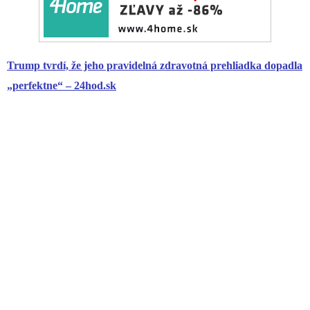
Trump tvrdí, že jeho pravidelná zdravotná prehliadka dopadla
„perfektne“ – 24hod.sk