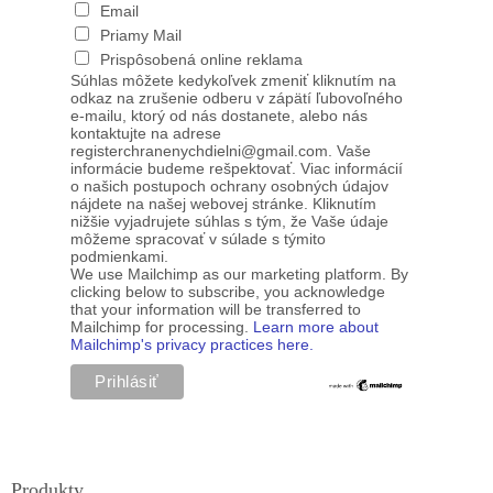
Email
Priamy Mail
Prispôsobená online reklama
Súhlas môžete kedykoľvek zmeniť kliknutím na
odkaz na zrušenie odberu v zápätí ľubovoľného
e-mailu, ktorý od nás dostanete, alebo nás
kontaktujte na adrese
registerchranenychdielni@gmail.com. Vaše
informácie budeme rešpektovať. Viac informácií
o našich postupoch ochrany osobných údajov
nájdete na našej webovej stránke. Kliknutím
nižšie vyjadrujete súhlas s tým, že Vaše údaje
môžeme spracovať v súlade s týmito
podmienkami.
We use Mailchimp as our marketing platform. By
clicking below to subscribe, you acknowledge
that your information will be transferred to
Mailchimp for processing.
Learn more about
Mailchimp's privacy practices here.
Produkty